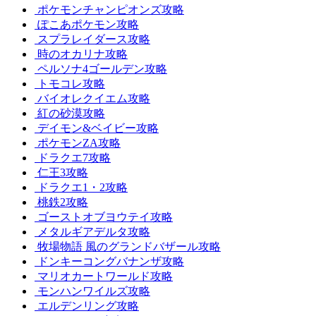
ポケモンチャンピオンズ攻略
ぽこあポケモン攻略
スプラレイダース攻略
時のオカリナ攻略
ペルソナ4ゴールデン攻略
トモコレ攻略
バイオレクイエム攻略
紅の砂漠攻略
デイモン&ベイビー攻略
ポケモンZA攻略
ドラクエ7攻略
仁王3攻略
ドラクエ1・2攻略
桃鉄2攻略
ゴーストオブヨウテイ攻略
メタルギアデルタ攻略
牧場物語 風のグランドバザール攻略
ドンキーコングバナンザ攻略
マリオカートワールド攻略
モンハンワイルズ攻略
エルデンリング攻略