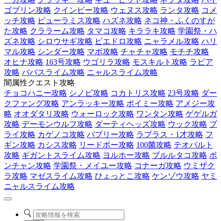
ゴブリン攻略
クインビー攻略
ウェヌス攻略
ランタ攻略
コメ
ッチ攻略
ピューラミス攻略
ハズネ攻略
ネコ神・ふくのすが
た攻略
クララーム攻略
タマコ攻略
キララキ攻略
学園祭・ハ
ズネ攻略
シロウサギ攻略
ピエドロ攻略
ニャラメル攻略
ハリ
マル攻略
シンダー攻略
マボ攻略
チャチャ攻略
モチチ攻略
オヒナ攻略
163号攻略
ウゴリラ攻略
モスキルト攻略
ラビア
攻略
ババスライム攻略
ニャルスライム攻略
闇属性クエスト攻略
チョコハニー攻略
シノビ攻略
コカトリス攻略
23号攻略
ダー
クファング攻略
アンラッキー攻略
ポイミー攻略
アメジー攻
略
オオダタリ攻略
ウォーロック攻略
ワンタン攻略
ゲゲルガ
攻略
デーモンウルフ攻略
ダーティヘッズ攻略
ウック攻略
ブ
ライ攻略
カゲノコ攻略
パプリー攻略
ラプラス・1才攻略
フ
ギン攻略
カシス攻略
リードボー攻略
100菌攻略
テオパルト
攻略
ギガントスライム攻略
ヨルホー攻略
ブルルタコ攻略
ボ
ンチャン攻略
学園祭・メイユー攻略
コナーガ攻略
ウミザク
ラ攻略
マゼスライム攻略
ひょっとこ攻略
ケンゾウ攻略
ヤミ
ニャルスライム攻略