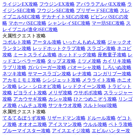
ライジンEX攻略
フウジンEX攻略
アバララアルバEX攻略
ラ
イジンSEC攻略
フウジンSEC攻略
ブリザードSEC攻略
スレ
イプニルSEC攻略
デカナイトSECの攻略
ピピンパSECの攻
略
マホーバSEC攻略
シャンレイSEC攻略
マー坊SEC攻略
ス
レイプニル(進化)SEC攻略
火属性クエスト攻略
コボルト攻略
アータル攻略
いったんもめん攻略
ジャックオ
ランタン攻略
レッドホットクラブ攻略
スラゴン攻略
ネコビ
攻略
ミートスライム攻略
ホットドッグ攻略
座敷童子攻略
レ
ッドエンペラー攻略
タップヌ攻略
ミツメ攻略
カイリキ攻略
ラブリ攻略
ガババーガー攻略
パオーシャ攻略
しろいぬ攻略
ネツキ攻略
サマースラゴン攻略
レナ攻略
コンガリブー攻略
アカモミモミ攻略
シシジェット攻略
メラライト攻略
ホニオ
ン攻略
レン・シロオビ攻略
レッドクイーン攻略
トラビット
攻略
ピヨライト攻略
メリザ攻略
ウサポポ攻略
スラッジャー
攻略
アカウサギ攻略
カシャ攻略
ひとつめこぞう攻略
リンゴ
メ攻略
ハムチュ攻略
サツキウオ攻略
スルト[egg]攻略
水属性クエスト攻略
てるてるぼうず攻略
リザードマン攻略
ドルール攻略
ゲコト
ノ攻略
オオオニ攻略
アイスマン攻略
ウルル攻略
ペトラ攻略
ブルーマイスター攻略
アイスエイジ攻略
エビルハンター攻