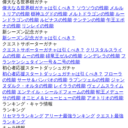
偉大なる世界樹ガチャ
偉大なる世界樹ガチャは引くべき？
ソウソウの性能
メルル
トリアの性能
樹神ユグドの性能
メルトドラゴンの性能
ルー
ンドラゴンの性能
ルピナスの性能
テンテンの性能
午王エポ
ナの性能
リンレイの性能
新シーズン記念ガチャ
新シーズン記念ガチャは引くべき？
クエストサポーターガチャ
クエストサポーターガチャは引くべき？
クリスタルスライ
ムの性能
ムーの性能
緋竜王ゼルの性能
シンデレラの性能
フ
ランケンシュタイン一号＆二号の性能
初心者応援スタートダッシュガチャ
初心者応援スタートダッシュガチャは引くべき？
フローラ
の性能
サーサ＆パンパオの性能
ラプンツェルの性能
ジャン
ヌダルク・オルタの性能
レイララの性能
ヴェノムスライム
の性能
エンテイル・シールドフォームの性能
蛇王メデュー
サの性能
オニヒメ＆ヒューヒューの性能
アオトリオの性能
ランキング・キャラ情報
ランキング
リセマラランキング
アリーナ最強ランキング
クエスト最強
ランキング
キャラ情報