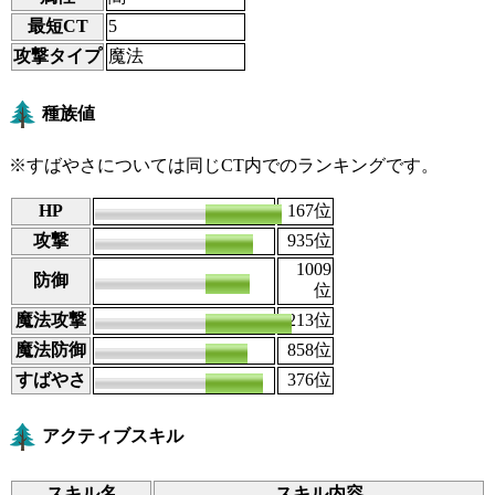
最短CT
5
攻撃タイプ
魔法
種族値
※すばやさについては同じCT内でのランキングです。
HP
130
167
位
攻撃
80
935
位
1009
防御
83
位
魔法攻撃
140
213
位
魔法防御
87
858
位
すばやさ
80
376
位
アクティブスキル
スキル名
スキル内容