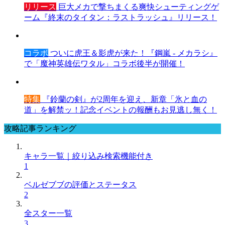
リリース
巨大メカで撃ちまくる爽快シューティングゲ
ーム『終末のタイタン：ラストラッシュ』リリース！
コラボ
ついに虎王＆影虎が来た！『鋼嵐 - メカラシ』
で「魔神英雄伝ワタル」コラボ後半が開催！
特集
『鈴蘭の剣』が2周年を迎え、新章「氷と血の
道」を解禁ッ！記念イベントの報酬もお見逃し無く！
攻略記事ランキング
キャラ一覧｜絞り込み検索機能付き
1
ベルゼブブの評価とステータス
2
全スター一覧
3