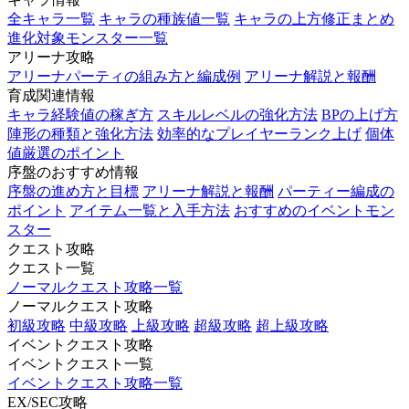
全キャラ一覧
キャラの種族値一覧
キャラの上方修正まとめ
進化対象モンスター一覧
アリーナ攻略
アリーナパーティの組み方と編成例
アリーナ解説と報酬
育成関連情報
キャラ経験値の稼ぎ方
スキルレベルの強化方法
BPの上げ方
陣形の種類と強化方法
効率的なプレイヤーランク上げ
個体
値厳選のポイント
序盤のおすすめ情報
序盤の進め方と目標
アリーナ解説と報酬
パーティー編成の
ポイント
アイテム一覧と入手方法
おすすめのイベントモン
スター
クエスト攻略
クエスト一覧
ノーマルクエスト攻略一覧
ノーマルクエスト攻略
初級攻略
中級攻略
上級攻略
超級攻略
超上級攻略
イベントクエスト攻略
イベントクエスト一覧
イベントクエスト攻略一覧
EX/SEC攻略