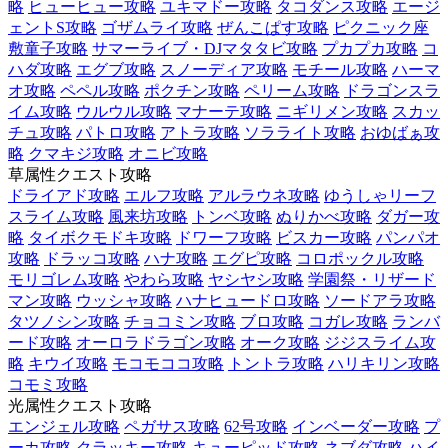
略
ヒューヒュー攻略
ユキマドー攻略
タコダンス攻略
エージ
ェントS攻略
ゴザムライ攻略
ぜんこぱす攻略
ピクニック座
敷童子攻略
サマーライブ・DJマタタビ攻略
プカプカ攻略
コ
ハダ攻略
エグブ攻略
スノーディア攻略
モチール攻略
ハーマ
オ攻略
ペペル攻略
ポクチン攻略
ペリーム攻略
ドラゴンスラ
イム攻略
ウルウル攻略
マナーテ攻略
ニギリメン攻略
スカッ
チュ攻略
パトロ攻略
アトラ攻略
ソラライト攻略
おゆばぁ攻
略
クマキジ攻略
オニビ攻略
草属性クエスト攻略
ドライアド攻略
エルフ攻略
アルラウネ攻略
ゆうしゃリーフ
スライム攻略
風来坊攻略
トンベ攻略
ぬりかべ攻略
ダガー攻
略
タイボクモドキ攻略
ドワーフ攻略
ビスカー攻略
パンパオ
攻略
ドラッコ攻略
ハナ攻略
エグピ攻略
コロポックル攻略
モリゴレム攻略
やわら攻略
ヤシヤシ攻略
学園祭・リザード
マン攻略
ウッシャ攻略
ハナヒュードロ攻略
ソードアラ攻略
タツノシン攻略
チョコミン攻略
ブロ攻略
コガレ攻略
ランバ
ード攻略
オーロラドラゴン攻略
オーク攻略
ジジスライム攻
略
キウイ攻略
モコモココ攻略
トントラ攻略
ハリキリン攻略
コモミ攻略
光属性クエスト攻略
エンジェル攻略
ペガサス攻略
62号攻略
インベーダー攻略
プ
ーカ攻略
クラッキー攻略
キューピッド攻略
ネブダ攻略
ハイ