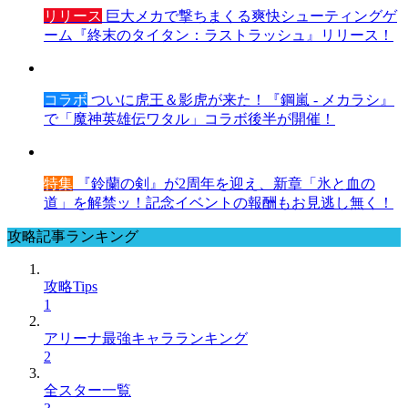
リリース
巨大メカで撃ちまくる爽快シューティングゲ
ーム『終末のタイタン：ラストラッシュ』リリース！
コラボ
ついに虎王＆影虎が来た！『鋼嵐 - メカラシ』
で「魔神英雄伝ワタル」コラボ後半が開催！
特集
『鈴蘭の剣』が2周年を迎え、新章「氷と血の
道」を解禁ッ！記念イベントの報酬もお見逃し無く！
攻略記事ランキング
攻略Tips
1
アリーナ最強キャラランキング
2
全スター一覧