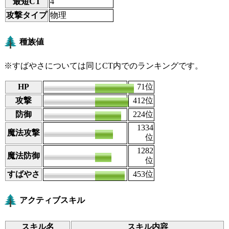
最短CT
4
攻撃タイプ
物理
種族値
※すばやさについては同じCT内でのランキングです。
HP
143
71
位
攻撃
123
412
位
防御
108
224
位
1334
魔法攻撃
62
位
1282
魔法防御
73
位
すばやさ
78
453
位
アクティブスキル
スキル名
スキル内容