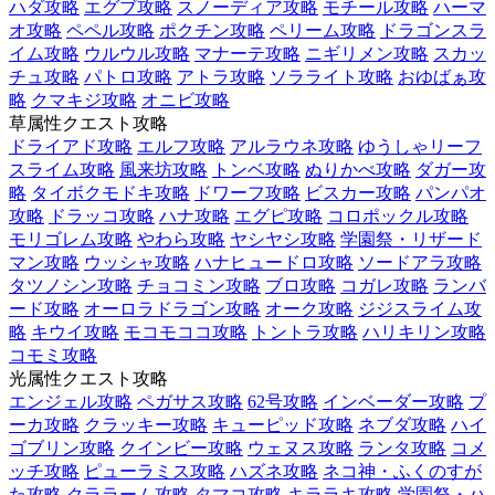
ハダ攻略
エグブ攻略
スノーディア攻略
モチール攻略
ハーマ
オ攻略
ペペル攻略
ポクチン攻略
ペリーム攻略
ドラゴンスラ
イム攻略
ウルウル攻略
マナーテ攻略
ニギリメン攻略
スカッ
チュ攻略
パトロ攻略
アトラ攻略
ソラライト攻略
おゆばぁ攻
略
クマキジ攻略
オニビ攻略
草属性クエスト攻略
ドライアド攻略
エルフ攻略
アルラウネ攻略
ゆうしゃリーフ
スライム攻略
風来坊攻略
トンベ攻略
ぬりかべ攻略
ダガー攻
略
タイボクモドキ攻略
ドワーフ攻略
ビスカー攻略
パンパオ
攻略
ドラッコ攻略
ハナ攻略
エグピ攻略
コロポックル攻略
モリゴレム攻略
やわら攻略
ヤシヤシ攻略
学園祭・リザード
マン攻略
ウッシャ攻略
ハナヒュードロ攻略
ソードアラ攻略
タツノシン攻略
チョコミン攻略
ブロ攻略
コガレ攻略
ランバ
ード攻略
オーロラドラゴン攻略
オーク攻略
ジジスライム攻
略
キウイ攻略
モコモココ攻略
トントラ攻略
ハリキリン攻略
コモミ攻略
光属性クエスト攻略
エンジェル攻略
ペガサス攻略
62号攻略
インベーダー攻略
プ
ーカ攻略
クラッキー攻略
キューピッド攻略
ネブダ攻略
ハイ
ゴブリン攻略
クインビー攻略
ウェヌス攻略
ランタ攻略
コメ
ッチ攻略
ピューラミス攻略
ハズネ攻略
ネコ神・ふくのすが
た攻略
クララーム攻略
タマコ攻略
キララキ攻略
学園祭・ハ