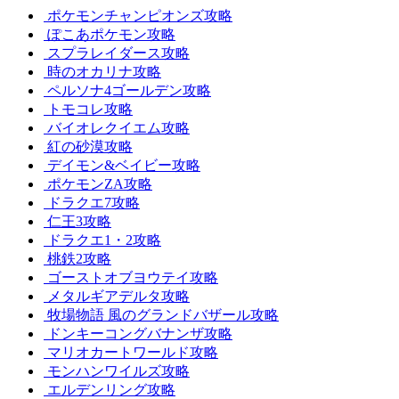
ポケモンチャンピオンズ攻略
ぽこあポケモン攻略
スプラレイダース攻略
時のオカリナ攻略
ペルソナ4ゴールデン攻略
トモコレ攻略
バイオレクイエム攻略
紅の砂漠攻略
デイモン&ベイビー攻略
ポケモンZA攻略
ドラクエ7攻略
仁王3攻略
ドラクエ1・2攻略
桃鉄2攻略
ゴーストオブヨウテイ攻略
メタルギアデルタ攻略
牧場物語 風のグランドバザール攻略
ドンキーコングバナンザ攻略
マリオカートワールド攻略
モンハンワイルズ攻略
エルデンリング攻略