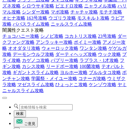
ズネ攻略
シロウサギ攻略
ピエドロ攻略
ニャラメル攻略
ハリ
マル攻略
シンダー攻略
マボ攻略
チャチャ攻略
モチチ攻略
オヒナ攻略
163号攻略
ウゴリラ攻略
モスキルト攻略
ラビア
攻略
ババスライム攻略
ニャルスライム攻略
闇属性クエスト攻略
チョコハニー攻略
シノビ攻略
コカトリス攻略
23号攻略
ダー
クファング攻略
アンラッキー攻略
ポイミー攻略
アメジー攻
略
オオダタリ攻略
ウォーロック攻略
ワンタン攻略
ゲゲルガ
攻略
デーモンウルフ攻略
ダーティヘッズ攻略
ウック攻略
ブ
ライ攻略
カゲノコ攻略
パプリー攻略
ラプラス・1才攻略
フ
ギン攻略
カシス攻略
リードボー攻略
100菌攻略
テオパルト
攻略
ギガントスライム攻略
ヨルホー攻略
ブルルタコ攻略
ボ
ンチャン攻略
学園祭・メイユー攻略
コナーガ攻略
ウミザク
ラ攻略
マゼスライム攻略
ひょっとこ攻略
ケンゾウ攻略
ヤミ
ニャルスライム攻略
検索
ご意見