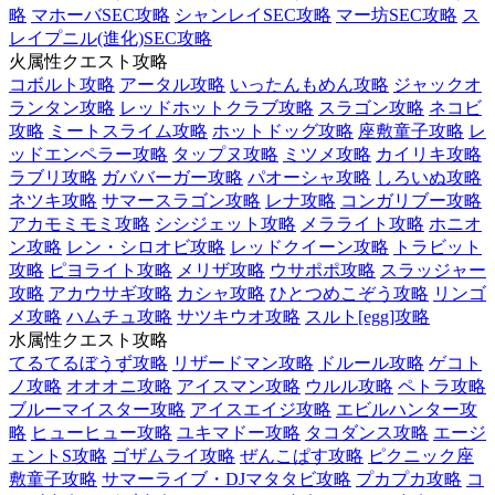
略
マホーバSEC攻略
シャンレイSEC攻略
マー坊SEC攻略
ス
レイプニル(進化)SEC攻略
火属性クエスト攻略
コボルト攻略
アータル攻略
いったんもめん攻略
ジャックオ
ランタン攻略
レッドホットクラブ攻略
スラゴン攻略
ネコビ
攻略
ミートスライム攻略
ホットドッグ攻略
座敷童子攻略
レ
ッドエンペラー攻略
タップヌ攻略
ミツメ攻略
カイリキ攻略
ラブリ攻略
ガババーガー攻略
パオーシャ攻略
しろいぬ攻略
ネツキ攻略
サマースラゴン攻略
レナ攻略
コンガリブー攻略
アカモミモミ攻略
シシジェット攻略
メラライト攻略
ホニオ
ン攻略
レン・シロオビ攻略
レッドクイーン攻略
トラビット
攻略
ピヨライト攻略
メリザ攻略
ウサポポ攻略
スラッジャー
攻略
アカウサギ攻略
カシャ攻略
ひとつめこぞう攻略
リンゴ
メ攻略
ハムチュ攻略
サツキウオ攻略
スルト[egg]攻略
水属性クエスト攻略
てるてるぼうず攻略
リザードマン攻略
ドルール攻略
ゲコト
ノ攻略
オオオニ攻略
アイスマン攻略
ウルル攻略
ペトラ攻略
ブルーマイスター攻略
アイスエイジ攻略
エビルハンター攻
略
ヒューヒュー攻略
ユキマドー攻略
タコダンス攻略
エージ
ェントS攻略
ゴザムライ攻略
ぜんこぱす攻略
ピクニック座
敷童子攻略
サマーライブ・DJマタタビ攻略
プカプカ攻略
コ