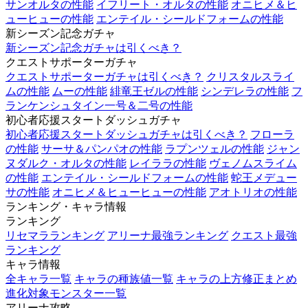
サンオルタの性能
イフリート・オルタの性能
オニヒメ＆ヒ
ューヒューの性能
エンテイル・シールドフォームの性能
新シーズン記念ガチャ
新シーズン記念ガチャは引くべき？
クエストサポーターガチャ
クエストサポーターガチャは引くべき？
クリスタルスライ
ムの性能
ムーの性能
緋竜王ゼルの性能
シンデレラの性能
フ
ランケンシュタイン一号＆二号の性能
初心者応援スタートダッシュガチャ
初心者応援スタートダッシュガチャは引くべき？
フローラ
の性能
サーサ＆パンパオの性能
ラプンツェルの性能
ジャン
ヌダルク・オルタの性能
レイララの性能
ヴェノムスライム
の性能
エンテイル・シールドフォームの性能
蛇王メデュー
サの性能
オニヒメ＆ヒューヒューの性能
アオトリオの性能
ランキング・キャラ情報
ランキング
リセマラランキング
アリーナ最強ランキング
クエスト最強
ランキング
キャラ情報
全キャラ一覧
キャラの種族値一覧
キャラの上方修正まとめ
進化対象モンスター一覧
アリーナ攻略