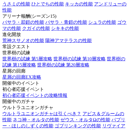
うさミの性能
ひとでちの性能
キッカの性能
アンドリューの
性能
アリーナ報酬(シーズン15)
バサラ・翆鎧の性能
バサラ・青鎧の性能
シュラの性能
ゴウ
マの性能
クガイの性能
シキキの性能
進化開放
荒神スサノオの性能
陽神アマテラスの性能
常設クエスト
世界樹の試練
世界樹の試練 第5層攻略
世界樹の試練 第10層攻略
世界樹の
試練 第15層攻略
世界樹の試練 第20層攻略
星屑の回廊
星屑の回廊EX攻略
開催中のイベント
初心者応援イベント
初心者応援イベントの攻略情報
開催中のガチャ
ウルトラユニオンガチャ
ウルトラユニオンガチャは引くべき？
アビス＆グルームの
性能
ネコ神・オルタの性能
ゼウス・オルタΩの性能
パプリ
ー・ほしのしずくの性能
ゴブリンキングの性能
リヴァイア