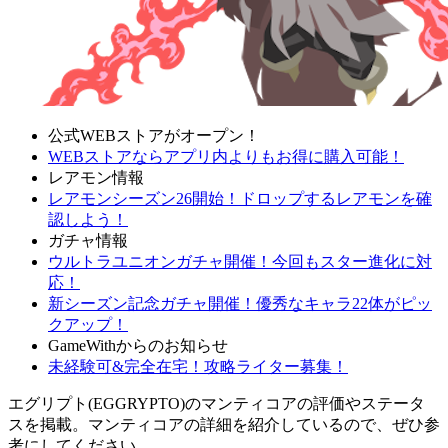
公式WEBストアがオープン！
WEBストアならアプリ内よりもお得に購入可能！
レアモン情報
レアモンシーズン26開始！ドロップするレアモンを確
認しよう！
ガチャ情報
ウルトラユニオンガチャ開催！今回もスター進化に対
応！
新シーズン記念ガチャ開催！優秀なキャラ22体がピッ
クアップ！
GameWithからのお知らせ
未経験可&完全在宅！攻略ライター募集！
エグリプト(EGGRYPTO)のマンティコアの評価やステータ
スを掲載。マンティコアの詳細を紹介しているので、ぜひ参
考にしてください。