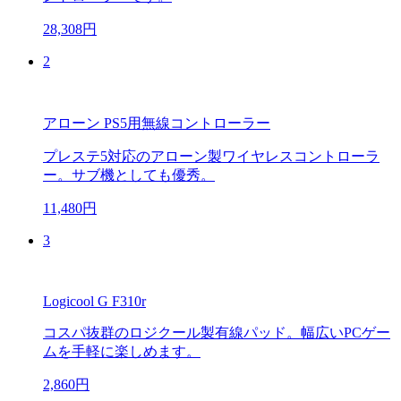
28,308円
2
アローン PS5用無線コントローラー
プレステ5対応のアローン製ワイヤレスコントローラ
ー。サブ機としても優秀。
11,480円
3
Logicool G F310r
コスパ抜群のロジクール製有線パッド。幅広いPCゲー
ムを手軽に楽しめます。
2,860円