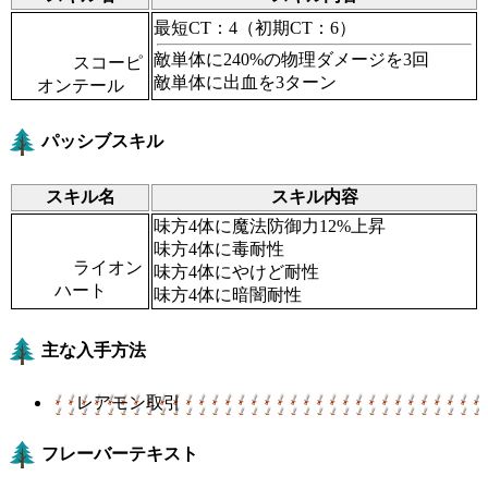
最短CT：4
（初期CT：6）
敵単体に240%の物理ダメージを3回
スコーピ
敵単体に出血を3ターン
オンテール
パッシブスキル
スキル名
スキル内容
味方4体に魔法防御力12%上昇
味方4体に毒耐性
ライオン
味方4体にやけど耐性
ハート
味方4体に暗闇耐性
主な入手方法
レアモン取引
フレーバーテキスト