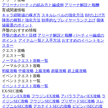
アリーナパーティの組み方と編成例
アリーナ解説と報酬
育成関連情報
キャラ経験値の稼ぎ方
スキルレベルの強化方法
BPの上げ方
陣形の種類と強化方法
効率的なプレイヤーランク上げ
個体
値厳選のポイント
序盤のおすすめ情報
序盤の進め方と目標
アリーナ解説と報酬
パーティー編成の
ポイント
アイテム一覧と入手方法
おすすめのイベントモン
スター
クエスト攻略
クエスト一覧
ノーマルクエスト攻略一覧
ノーマルクエスト攻略
初級攻略
中級攻略
上級攻略
超級攻略
超上級攻略
イベントクエスト攻略
イベントクエスト一覧
イベントクエスト攻略一覧
EX/SEC攻略
ライジンEX攻略
フウジンEX攻略
アバララアルバEX攻略
ラ
イジンSEC攻略
フウジンSEC攻略
ブリザードSEC攻略
スレ
イプニルSEC攻略
デカナイトSECの攻略
ピピンパSECの攻