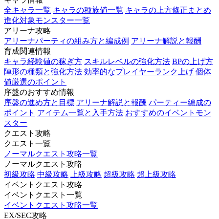
全キャラ一覧
キャラの種族値一覧
キャラの上方修正まとめ
進化対象モンスター一覧
アリーナ攻略
アリーナパーティの組み方と編成例
アリーナ解説と報酬
育成関連情報
キャラ経験値の稼ぎ方
スキルレベルの強化方法
BPの上げ方
陣形の種類と強化方法
効率的なプレイヤーランク上げ
個体
値厳選のポイント
序盤のおすすめ情報
序盤の進め方と目標
アリーナ解説と報酬
パーティー編成の
ポイント
アイテム一覧と入手方法
おすすめのイベントモン
スター
クエスト攻略
クエスト一覧
ノーマルクエスト攻略一覧
ノーマルクエスト攻略
初級攻略
中級攻略
上級攻略
超級攻略
超上級攻略
イベントクエスト攻略
イベントクエスト一覧
イベントクエスト攻略一覧
EX/SEC攻略