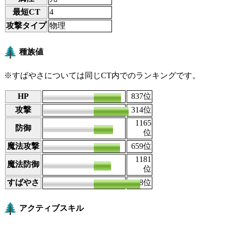
最短CT
4
攻撃タイプ
物理
種族値
※すばやさについては同じCT内でのランキングです。
HP
101
837
位
攻撃
131
314
位
1165
防御
79
位
魔法攻撃
93
659
位
1181
魔法防御
78
位
すばやさ
124
48
位
アクティブスキル