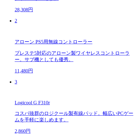
28,308円
2
アローン PS5用無線コントローラー
プレステ5対応のアローン製ワイヤレスコントローラ
ー。サブ機としても優秀。
11,480円
3
Logicool G F310r
コスパ抜群のロジクール製有線パッド。幅広いPCゲー
ムを手軽に楽しめます。
2,860円