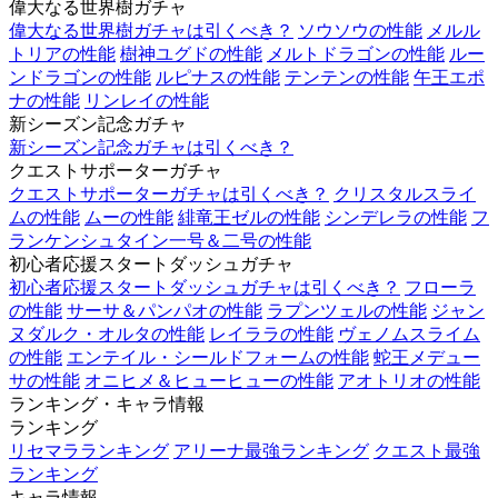
偉大なる世界樹ガチャ
偉大なる世界樹ガチャは引くべき？
ソウソウの性能
メルル
トリアの性能
樹神ユグドの性能
メルトドラゴンの性能
ルー
ンドラゴンの性能
ルピナスの性能
テンテンの性能
午王エポ
ナの性能
リンレイの性能
新シーズン記念ガチャ
新シーズン記念ガチャは引くべき？
クエストサポーターガチャ
クエストサポーターガチャは引くべき？
クリスタルスライ
ムの性能
ムーの性能
緋竜王ゼルの性能
シンデレラの性能
フ
ランケンシュタイン一号＆二号の性能
初心者応援スタートダッシュガチャ
初心者応援スタートダッシュガチャは引くべき？
フローラ
の性能
サーサ＆パンパオの性能
ラプンツェルの性能
ジャン
ヌダルク・オルタの性能
レイララの性能
ヴェノムスライム
の性能
エンテイル・シールドフォームの性能
蛇王メデュー
サの性能
オニヒメ＆ヒューヒューの性能
アオトリオの性能
ランキング・キャラ情報
ランキング
リセマラランキング
アリーナ最強ランキング
クエスト最強
ランキング
キャラ情報