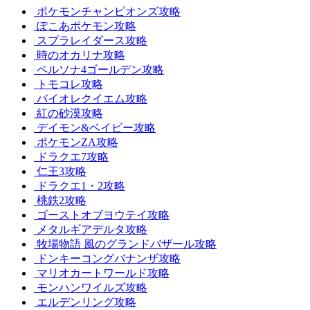
ポケモンチャンピオンズ攻略
ぽこあポケモン攻略
スプラレイダース攻略
時のオカリナ攻略
ペルソナ4ゴールデン攻略
トモコレ攻略
バイオレクイエム攻略
紅の砂漠攻略
デイモン&ベイビー攻略
ポケモンZA攻略
ドラクエ7攻略
仁王3攻略
ドラクエ1・2攻略
桃鉄2攻略
ゴーストオブヨウテイ攻略
メタルギアデルタ攻略
牧場物語 風のグランドバザール攻略
ドンキーコングバナンザ攻略
マリオカートワールド攻略
モンハンワイルズ攻略
エルデンリング攻略