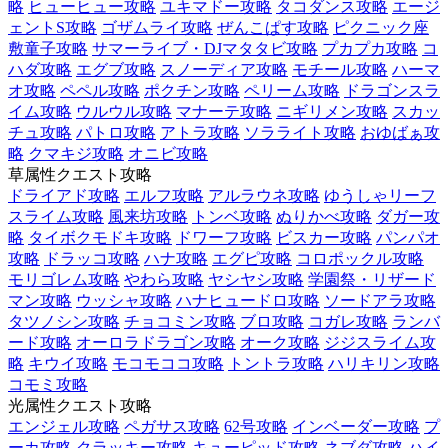
略
ヒューヒュー攻略
ユキマドー攻略
タコダンス攻略
エージ
ェントS攻略
ゴザムライ攻略
ぜんこぱす攻略
ピクニック座
敷童子攻略
サマーライブ・DJマタタビ攻略
プカプカ攻略
コ
ハダ攻略
エグブ攻略
スノーディア攻略
モチール攻略
ハーマ
オ攻略
ペペル攻略
ポクチン攻略
ペリーム攻略
ドラゴンスラ
イム攻略
ウルウル攻略
マナーテ攻略
ニギリメン攻略
スカッ
チュ攻略
パトロ攻略
アトラ攻略
ソラライト攻略
おゆばぁ攻
略
クマキジ攻略
オニビ攻略
草属性クエスト攻略
ドライアド攻略
エルフ攻略
アルラウネ攻略
ゆうしゃリーフ
スライム攻略
風来坊攻略
トンベ攻略
ぬりかべ攻略
ダガー攻
略
タイボクモドキ攻略
ドワーフ攻略
ビスカー攻略
パンパオ
攻略
ドラッコ攻略
ハナ攻略
エグピ攻略
コロポックル攻略
モリゴレム攻略
やわら攻略
ヤシヤシ攻略
学園祭・リザード
マン攻略
ウッシャ攻略
ハナヒュードロ攻略
ソードアラ攻略
タツノシン攻略
チョコミン攻略
ブロ攻略
コガレ攻略
ランバ
ード攻略
オーロラドラゴン攻略
オーク攻略
ジジスライム攻
略
キウイ攻略
モコモココ攻略
トントラ攻略
ハリキリン攻略
コモミ攻略
光属性クエスト攻略
エンジェル攻略
ペガサス攻略
62号攻略
インベーダー攻略
プ
ーカ攻略
クラッキー攻略
キューピッド攻略
ネブダ攻略
ハイ