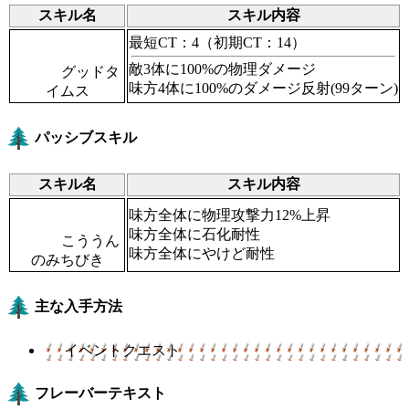
スキル名
スキル内容
最短CT：4
（初期CT：14）
敵3体に100%の物理ダメージ
グッドタ
味方4体に100%のダメージ反射(99ターン)
イムス
パッシブスキル
スキル名
スキル内容
味方全体に物理攻撃力12%上昇
味方全体に石化耐性
こううん
味方全体にやけど耐性
のみちびき
主な入手方法
イベントクエスト
フレーバーテキスト