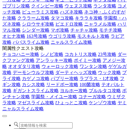
ゴブリン攻略
クインビー攻略
ウェヌス攻略
ランタ攻略
コメ
ッチ攻略
ピューラミス攻略
ハズネ攻略
ネコ神・ふくのすが
た攻略
クララーム攻略
タマコ攻略
キララキ攻略
学園祭・ハ
ズネ攻略
シロウサギ攻略
ピエドロ攻略
ニャラメル攻略
ハリ
マル攻略
シンダー攻略
マボ攻略
チャチャ攻略
モチチ攻略
オヒナ攻略
163号攻略
ウゴリラ攻略
モスキルト攻略
ラビア
攻略
ババスライム攻略
ニャルスライム攻略
闇属性クエスト攻略
チョコハニー攻略
シノビ攻略
コカトリス攻略
23号攻略
ダー
クファング攻略
アンラッキー攻略
ポイミー攻略
アメジー攻
略
オオダタリ攻略
ウォーロック攻略
ワンタン攻略
ゲゲルガ
攻略
デーモンウルフ攻略
ダーティヘッズ攻略
ウック攻略
ブ
ライ攻略
カゲノコ攻略
パプリー攻略
ラプラス・1才攻略
フ
ギン攻略
カシス攻略
リードボー攻略
100菌攻略
テオパルト
攻略
ギガントスライム攻略
ヨルホー攻略
ブルルタコ攻略
ボ
ンチャン攻略
学園祭・メイユー攻略
コナーガ攻略
ウミザク
ラ攻略
マゼスライム攻略
ひょっとこ攻略
ケンゾウ攻略
ヤミ
ニャルスライム攻略