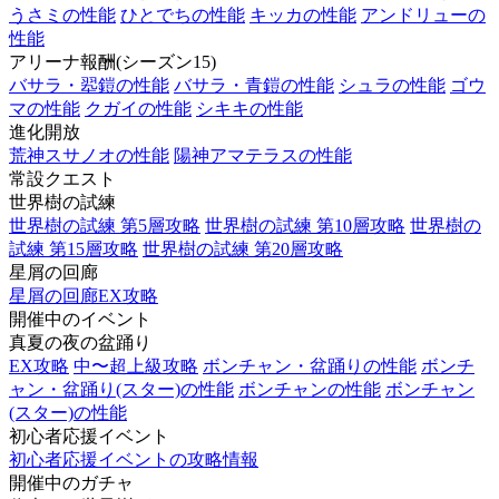
うさミの性能
ひとでちの性能
キッカの性能
アンドリューの
性能
アリーナ報酬(シーズン15)
バサラ・翆鎧の性能
バサラ・青鎧の性能
シュラの性能
ゴウ
マの性能
クガイの性能
シキキの性能
進化開放
荒神スサノオの性能
陽神アマテラスの性能
常設クエスト
世界樹の試練
世界樹の試練 第5層攻略
世界樹の試練 第10層攻略
世界樹の
試練 第15層攻略
世界樹の試練 第20層攻略
星屑の回廊
星屑の回廊EX攻略
開催中のイベント
真夏の夜の盆踊り
EX攻略
中〜超上級攻略
ボンチャン・盆踊りの性能
ボンチ
ャン・盆踊り(スター)の性能
ボンチャンの性能
ボンチャン
(スター)の性能
初心者応援イベント
初心者応援イベントの攻略情報
開催中のガチャ