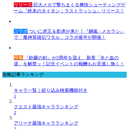
リリース
巨大メカで撃ちまくる爽快シューティングゲ
ーム『終末のタイタン：ラストラッシュ』リリース！
コラボ
ついに虎王＆影虎が来た！『鋼嵐 - メカラシ』
で「魔神英雄伝ワタル」コラボ後半が開催！
特集
『鈴蘭の剣』が2周年を迎え、新章「氷と血の
道」を解禁ッ！記念イベントの報酬もお見逃し無く！
攻略記事ランキング
キャラ一覧｜絞り込み検索機能付き
1
クエスト最強キャラランキング
2
アリーナ最強キャラランキング
3