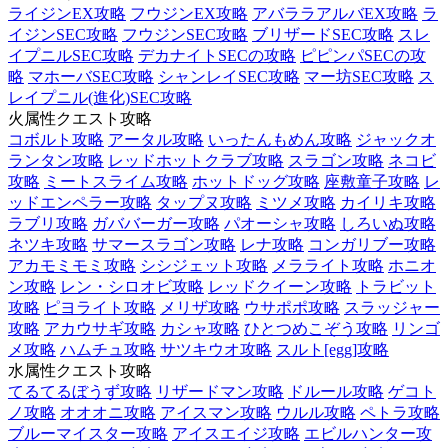
ライジンEX攻略
フウジンEX攻略
アバララアルバEX攻略
ラ
イジンSEC攻略
フウジンSEC攻略
ブリザードSEC攻略
スレ
イプニルSEC攻略
デカナイトSECの攻略
ピピンパSECの攻
略
マホーバSEC攻略
シャンレイSEC攻略
マー坊SEC攻略
ス
レイプニル(進化)SEC攻略
火属性クエスト攻略
コボルト攻略
アータル攻略
いったんもめん攻略
ジャックオ
ランタン攻略
レッドホットクラブ攻略
スラゴン攻略
ネコビ
攻略
ミートスライム攻略
ホットドッグ攻略
座敷童子攻略
レ
ッドエンペラー攻略
タップヌ攻略
ミツメ攻略
カイリキ攻略
ラブリ攻略
ガババーガー攻略
パオーシャ攻略
しろいぬ攻略
ネツキ攻略
サマースラゴン攻略
レナ攻略
コンガリブー攻略
アカモミモミ攻略
シシジェット攻略
メラライト攻略
ホニオ
ン攻略
レン・シロオビ攻略
レッドクイーン攻略
トラビット
攻略
ピヨライト攻略
メリザ攻略
ウサポポ攻略
スラッジャー
攻略
アカウサギ攻略
カシャ攻略
ひとつめこぞう攻略
リンゴ
メ攻略
ハムチュ攻略
サツキウオ攻略
スルト[egg]攻略
水属性クエスト攻略
てるてるぼうず攻略
リザードマン攻略
ドルール攻略
ゲコト
ノ攻略
オオオニ攻略
アイスマン攻略
ウルル攻略
ペトラ攻略
ブルーマイスター攻略
アイスエイジ攻略
エビルハンター攻