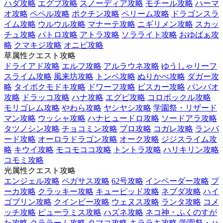
ハダ攻略
エグブ攻略
スノーディア攻略
モチール攻略
ハーマ
オ攻略
ペペル攻略
ポクチン攻略
ペリーム攻略
ドラゴンスラ
イム攻略
ウルウル攻略
マナーテ攻略
ニギリメン攻略
スカッ
チュ攻略
パトロ攻略
アトラ攻略
ソラライト攻略
おゆばぁ攻
略
クマキジ攻略
オニビ攻略
草属性クエスト攻略
ドライアド攻略
エルフ攻略
アルラウネ攻略
ゆうしゃリーフ
スライム攻略
風来坊攻略
トンベ攻略
ぬりかべ攻略
ダガー攻
略
タイボクモドキ攻略
ドワーフ攻略
ビスカー攻略
パンパオ
攻略
ドラッコ攻略
ハナ攻略
エグピ攻略
コロポックル攻略
モリゴレム攻略
やわら攻略
ヤシヤシ攻略
学園祭・リザード
マン攻略
ウッシャ攻略
ハナヒュードロ攻略
ソードアラ攻略
タツノシン攻略
チョコミン攻略
ブロ攻略
コガレ攻略
ランバ
ード攻略
オーロラドラゴン攻略
オーク攻略
ジジスライム攻
略
キウイ攻略
モコモココ攻略
トントラ攻略
ハリキリン攻略
コモミ攻略
光属性クエスト攻略
エンジェル攻略
ペガサス攻略
62号攻略
インベーダー攻略
プ
ーカ攻略
クラッキー攻略
キューピッド攻略
ネブダ攻略
ハイ
ゴブリン攻略
クインビー攻略
ウェヌス攻略
ランタ攻略
コメ
ッチ攻略
ピューラミス攻略
ハズネ攻略
ネコ神・ふくのすが
た攻略
クララーム攻略
タマコ攻略
キララキ攻略
学園祭・ハ