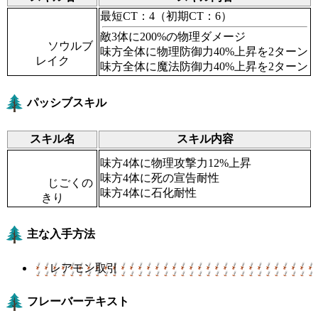
最短CT：4
（初期CT：6）
敵3体に200%の物理ダメージ
ソウルブ
味方全体に物理防御力40%上昇を2ターン
レイク
味方全体に魔法防御力40%上昇を2ターン
パッシブスキル
スキル名
スキル内容
味方4体に物理攻撃力12%上昇
味方4体に死の宣告耐性
じごくの
味方4体に石化耐性
きり
主な入手方法
レアモン取引
フレーバーテキスト