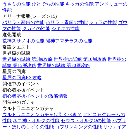
うさミの性能
ひとでちの性能
キッカの性能
アンドリューの
性能
アリーナ報酬(シーズン15)
バサラ・翆鎧の性能
バサラ・青鎧の性能
シュラの性能
ゴウ
マの性能
クガイの性能
シキキの性能
進化開放
荒神スサノオの性能
陽神アマテラスの性能
常設クエスト
世界樹の試練
世界樹の試練 第5層攻略
世界樹の試練 第10層攻略
世界樹の
試練 第15層攻略
世界樹の試練 第20層攻略
星屑の回廊
星屑の回廊EX攻略
開催中のイベント
初心者応援イベント
初心者応援イベントの攻略情報
開催中のガチャ
ウルトラユニオンガチャ
ウルトラユニオンガチャは引くべき？
アビス＆グルームの
性能
ネコ神・オルタの性能
ゼウス・オルタΩの性能
パプリ
ー・ほしのしずくの性能
ゴブリンキングの性能
リヴァイア