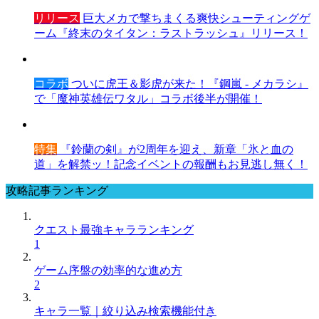
リリース
巨大メカで撃ちまくる爽快シューティングゲ
ーム『終末のタイタン：ラストラッシュ』リリース！
コラボ
ついに虎王＆影虎が来た！『鋼嵐 - メカラシ』
で「魔神英雄伝ワタル」コラボ後半が開催！
特集
『鈴蘭の剣』が2周年を迎え、新章「氷と血の
道」を解禁ッ！記念イベントの報酬もお見逃し無く！
攻略記事ランキング
クエスト最強キャラランキング
1
ゲーム序盤の効率的な進め方
2
キャラ一覧｜絞り込み検索機能付き