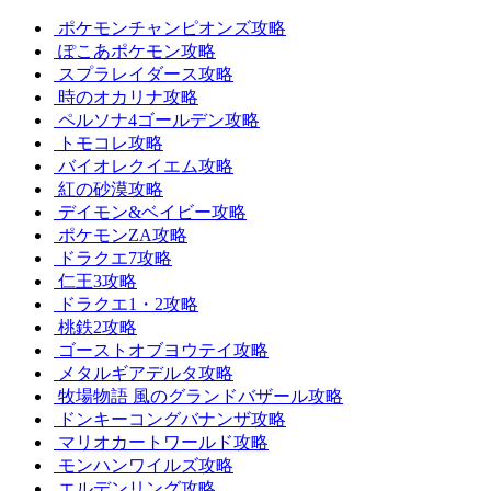
ポケモンチャンピオンズ攻略
ぽこあポケモン攻略
スプラレイダース攻略
時のオカリナ攻略
ペルソナ4ゴールデン攻略
トモコレ攻略
バイオレクイエム攻略
紅の砂漠攻略
デイモン&ベイビー攻略
ポケモンZA攻略
ドラクエ7攻略
仁王3攻略
ドラクエ1・2攻略
桃鉄2攻略
ゴーストオブヨウテイ攻略
メタルギアデルタ攻略
牧場物語 風のグランドバザール攻略
ドンキーコングバナンザ攻略
マリオカートワールド攻略
モンハンワイルズ攻略
エルデンリング攻略