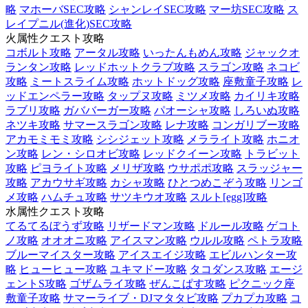
略
マホーバSEC攻略
シャンレイSEC攻略
マー坊SEC攻略
ス
レイプニル(進化)SEC攻略
火属性クエスト攻略
コボルト攻略
アータル攻略
いったんもめん攻略
ジャックオ
ランタン攻略
レッドホットクラブ攻略
スラゴン攻略
ネコビ
攻略
ミートスライム攻略
ホットドッグ攻略
座敷童子攻略
レ
ッドエンペラー攻略
タップヌ攻略
ミツメ攻略
カイリキ攻略
ラブリ攻略
ガババーガー攻略
パオーシャ攻略
しろいぬ攻略
ネツキ攻略
サマースラゴン攻略
レナ攻略
コンガリブー攻略
アカモミモミ攻略
シシジェット攻略
メラライト攻略
ホニオ
ン攻略
レン・シロオビ攻略
レッドクイーン攻略
トラビット
攻略
ピヨライト攻略
メリザ攻略
ウサポポ攻略
スラッジャー
攻略
アカウサギ攻略
カシャ攻略
ひとつめこぞう攻略
リンゴ
メ攻略
ハムチュ攻略
サツキウオ攻略
スルト[egg]攻略
水属性クエスト攻略
てるてるぼうず攻略
リザードマン攻略
ドルール攻略
ゲコト
ノ攻略
オオオニ攻略
アイスマン攻略
ウルル攻略
ペトラ攻略
ブルーマイスター攻略
アイスエイジ攻略
エビルハンター攻
略
ヒューヒュー攻略
ユキマドー攻略
タコダンス攻略
エージ
ェントS攻略
ゴザムライ攻略
ぜんこぱす攻略
ピクニック座
敷童子攻略
サマーライブ・DJマタタビ攻略
プカプカ攻略
コ