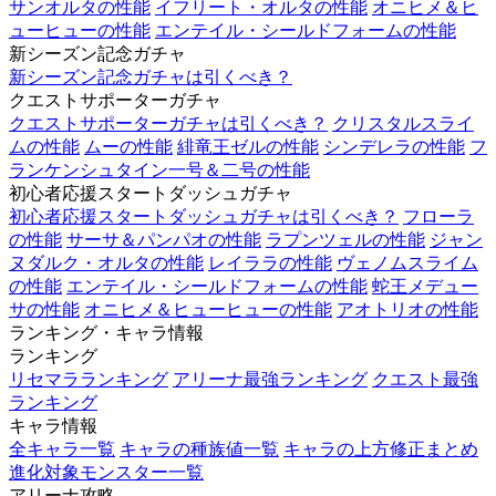
サンオルタの性能
イフリート・オルタの性能
オニヒメ＆ヒ
ューヒューの性能
エンテイル・シールドフォームの性能
新シーズン記念ガチャ
新シーズン記念ガチャは引くべき？
クエストサポーターガチャ
クエストサポーターガチャは引くべき？
クリスタルスライ
ムの性能
ムーの性能
緋竜王ゼルの性能
シンデレラの性能
フ
ランケンシュタイン一号＆二号の性能
初心者応援スタートダッシュガチャ
初心者応援スタートダッシュガチャは引くべき？
フローラ
の性能
サーサ＆パンパオの性能
ラプンツェルの性能
ジャン
ヌダルク・オルタの性能
レイララの性能
ヴェノムスライム
の性能
エンテイル・シールドフォームの性能
蛇王メデュー
サの性能
オニヒメ＆ヒューヒューの性能
アオトリオの性能
ランキング・キャラ情報
ランキング
リセマラランキング
アリーナ最強ランキング
クエスト最強
ランキング
キャラ情報
全キャラ一覧
キャラの種族値一覧
キャラの上方修正まとめ
進化対象モンスター一覧
アリーナ攻略