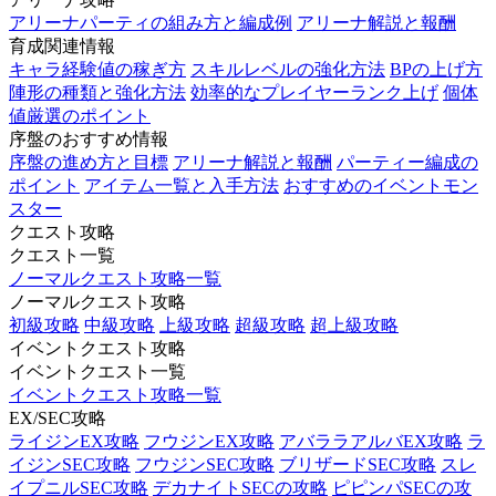
アリーナパーティの組み方と編成例
アリーナ解説と報酬
育成関連情報
キャラ経験値の稼ぎ方
スキルレベルの強化方法
BPの上げ方
陣形の種類と強化方法
効率的なプレイヤーランク上げ
個体
値厳選のポイント
序盤のおすすめ情報
序盤の進め方と目標
アリーナ解説と報酬
パーティー編成の
ポイント
アイテム一覧と入手方法
おすすめのイベントモン
スター
クエスト攻略
クエスト一覧
ノーマルクエスト攻略一覧
ノーマルクエスト攻略
初級攻略
中級攻略
上級攻略
超級攻略
超上級攻略
イベントクエスト攻略
イベントクエスト一覧
イベントクエスト攻略一覧
EX/SEC攻略
ライジンEX攻略
フウジンEX攻略
アバララアルバEX攻略
ラ
イジンSEC攻略
フウジンSEC攻略
ブリザードSEC攻略
スレ
イプニルSEC攻略
デカナイトSECの攻略
ピピンパSECの攻