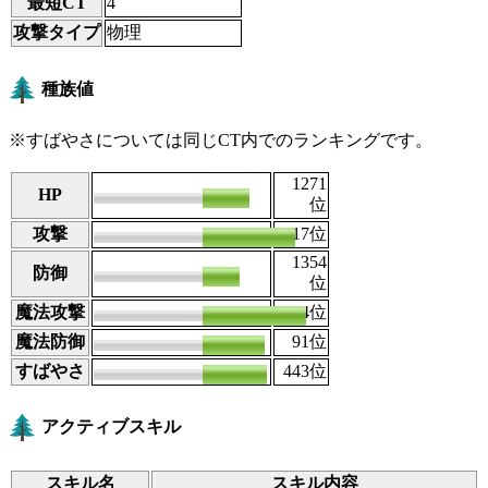
最短CT
4
攻撃タイプ
物理
種族値
※すばやさについては同じCT内でのランキングです。
1271
HP
80
位
攻撃
160
17
位
1354
防御
70
位
魔法攻撃
170
4
位
魔法防御
130
91
位
すばやさ
80
443
位
アクティブスキル
スキル名
スキル内容