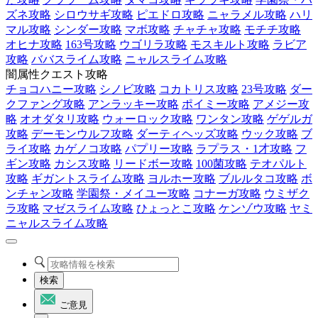
ズネ攻略
シロウサギ攻略
ピエドロ攻略
ニャラメル攻略
ハリ
マル攻略
シンダー攻略
マボ攻略
チャチャ攻略
モチチ攻略
オヒナ攻略
163号攻略
ウゴリラ攻略
モスキルト攻略
ラビア
攻略
ババスライム攻略
ニャルスライム攻略
闇属性クエスト攻略
チョコハニー攻略
シノビ攻略
コカトリス攻略
23号攻略
ダー
クファング攻略
アンラッキー攻略
ポイミー攻略
アメジー攻
略
オオダタリ攻略
ウォーロック攻略
ワンタン攻略
ゲゲルガ
攻略
デーモンウルフ攻略
ダーティヘッズ攻略
ウック攻略
ブ
ライ攻略
カゲノコ攻略
パプリー攻略
ラプラス・1才攻略
フ
ギン攻略
カシス攻略
リードボー攻略
100菌攻略
テオパルト
攻略
ギガントスライム攻略
ヨルホー攻略
ブルルタコ攻略
ボ
ンチャン攻略
学園祭・メイユー攻略
コナーガ攻略
ウミザク
ラ攻略
マゼスライム攻略
ひょっとこ攻略
ケンゾウ攻略
ヤミ
ニャルスライム攻略
検索
ご意見