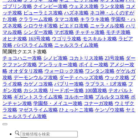
ゴブリン攻略
クインビー攻略
ウェヌス攻略
ランタ攻略
コメ
ッチ攻略
ピューラミス攻略
ハズネ攻略
ネコ神・ふくのすが
た攻略
クララーム攻略
タマコ攻略
キララキ攻略
学園祭・ハ
ズネ攻略
シロウサギ攻略
ピエドロ攻略
ニャラメル攻略
ハリ
マル攻略
シンダー攻略
マボ攻略
チャチャ攻略
モチチ攻略
オヒナ攻略
163号攻略
ウゴリラ攻略
モスキルト攻略
ラビア
攻略
ババスライム攻略
ニャルスライム攻略
闇属性クエスト攻略
チョコハニー攻略
シノビ攻略
コカトリス攻略
23号攻略
ダー
クファング攻略
アンラッキー攻略
ポイミー攻略
アメジー攻
略
オオダタリ攻略
ウォーロック攻略
ワンタン攻略
ゲゲルガ
攻略
デーモンウルフ攻略
ダーティヘッズ攻略
ウック攻略
ブ
ライ攻略
カゲノコ攻略
パプリー攻略
ラプラス・1才攻略
フ
ギン攻略
カシス攻略
リードボー攻略
100菌攻略
テオパルト
攻略
ギガントスライム攻略
ヨルホー攻略
ブルルタコ攻略
ボ
ンチャン攻略
学園祭・メイユー攻略
コナーガ攻略
ウミザク
ラ攻略
マゼスライム攻略
ひょっとこ攻略
ケンゾウ攻略
ヤミ
ニャルスライム攻略