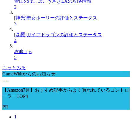
雪山のぽこぽこうさぎEXの攻略情報
2
[神光]聖女ホーリーの評価とステータス
3
[森羅]ガイアドラゴンの評価とステータス
4
攻略Tips
5
もっとみる
GameWithからのお知らせ
【Amazon7月】おすすめ記事からよく買われているコントロ
ーラーTOP4
PR
1