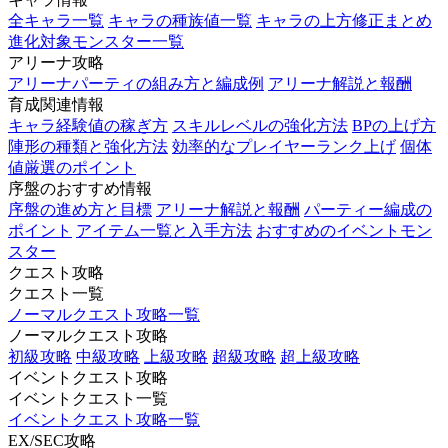
全キャラ一覧
キャラの種族値一覧
キャラの上方修正まとめ
進化対象モンスター一覧
アリーナ攻略
アリーナパーティの組み方と編成例
アリーナ解説と報酬
育成関連情報
キャラ経験値の稼ぎ方
スキルレベルの強化方法
BPの上げ方
陣形の種類と強化方法
効率的なプレイヤーランク上げ
個体
値厳選のポイント
序盤のおすすめ情報
序盤の進め方と目標
アリーナ解説と報酬
パーティー編成の
ポイント
アイテム一覧と入手方法
おすすめのイベントモン
スター
クエスト攻略
クエスト一覧
ノーマルクエスト攻略一覧
ノーマルクエスト攻略
初級攻略
中級攻略
上級攻略
超級攻略
超上級攻略
イベントクエスト攻略
イベントクエスト一覧
イベントクエスト攻略一覧
EX/SEC攻略