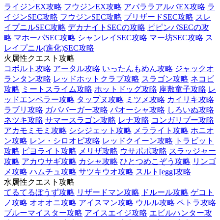
ライジンEX攻略
フウジンEX攻略
アバララアルバEX攻略
ラ
イジンSEC攻略
フウジンSEC攻略
ブリザードSEC攻略
スレ
イプニルSEC攻略
デカナイトSECの攻略
ピピンパSECの攻
略
マホーバSEC攻略
シャンレイSEC攻略
マー坊SEC攻略
ス
レイプニル(進化)SEC攻略
火属性クエスト攻略
コボルト攻略
アータル攻略
いったんもめん攻略
ジャックオ
ランタン攻略
レッドホットクラブ攻略
スラゴン攻略
ネコビ
攻略
ミートスライム攻略
ホットドッグ攻略
座敷童子攻略
レ
ッドエンペラー攻略
タップヌ攻略
ミツメ攻略
カイリキ攻略
ラブリ攻略
ガババーガー攻略
パオーシャ攻略
しろいぬ攻略
ネツキ攻略
サマースラゴン攻略
レナ攻略
コンガリブー攻略
アカモミモミ攻略
シシジェット攻略
メラライト攻略
ホニオ
ン攻略
レン・シロオビ攻略
レッドクイーン攻略
トラビット
攻略
ピヨライト攻略
メリザ攻略
ウサポポ攻略
スラッジャー
攻略
アカウサギ攻略
カシャ攻略
ひとつめこぞう攻略
リンゴ
メ攻略
ハムチュ攻略
サツキウオ攻略
スルト[egg]攻略
水属性クエスト攻略
てるてるぼうず攻略
リザードマン攻略
ドルール攻略
ゲコト
ノ攻略
オオオニ攻略
アイスマン攻略
ウルル攻略
ペトラ攻略
ブルーマイスター攻略
アイスエイジ攻略
エビルハンター攻