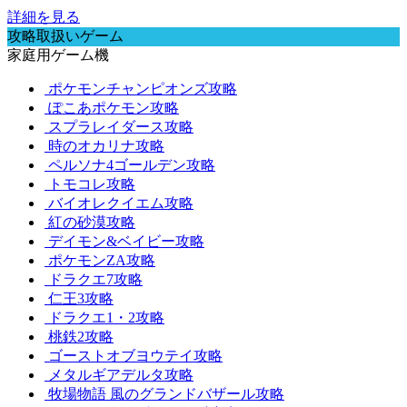
詳細を見る
攻略取扱いゲーム
家庭用ゲーム機
ポケモンチャンピオンズ攻略
ぽこあポケモン攻略
スプラレイダース攻略
時のオカリナ攻略
ペルソナ4ゴールデン攻略
トモコレ攻略
バイオレクイエム攻略
紅の砂漠攻略
デイモン&ベイビー攻略
ポケモンZA攻略
ドラクエ7攻略
仁王3攻略
ドラクエ1・2攻略
桃鉄2攻略
ゴーストオブヨウテイ攻略
メタルギアデルタ攻略
牧場物語 風のグランドバザール攻略