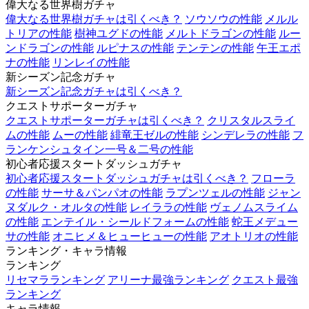
偉大なる世界樹ガチャ
偉大なる世界樹ガチャは引くべき？
ソウソウの性能
メルル
トリアの性能
樹神ユグドの性能
メルトドラゴンの性能
ルー
ンドラゴンの性能
ルピナスの性能
テンテンの性能
午王エポ
ナの性能
リンレイの性能
新シーズン記念ガチャ
新シーズン記念ガチャは引くべき？
クエストサポーターガチャ
クエストサポーターガチャは引くべき？
クリスタルスライ
ムの性能
ムーの性能
緋竜王ゼルの性能
シンデレラの性能
フ
ランケンシュタイン一号＆二号の性能
初心者応援スタートダッシュガチャ
初心者応援スタートダッシュガチャは引くべき？
フローラ
の性能
サーサ＆パンパオの性能
ラプンツェルの性能
ジャン
ヌダルク・オルタの性能
レイララの性能
ヴェノムスライム
の性能
エンテイル・シールドフォームの性能
蛇王メデュー
サの性能
オニヒメ＆ヒューヒューの性能
アオトリオの性能
ランキング・キャラ情報
ランキング
リセマラランキング
アリーナ最強ランキング
クエスト最強
ランキング
キャラ情報