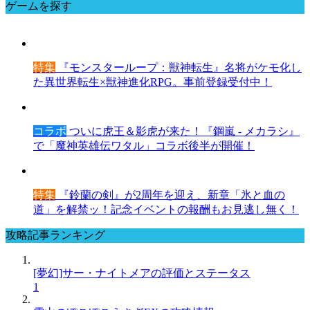
ゲームを探す
特集
『モンスターループ：獣神転生』名将がケモ化し
た異世界転生×獣神進化RPG。事前登録受付中！
コラボ
ついに虎王＆影虎が来た！『鋼嵐 - メカラシ』
で「魔神英雄伝ワタル」コラボ後半が開催！
特集
『鈴蘭の剣』が2周年を迎え、新章「氷と血の
道」を解禁ッ！記念イベントの報酬もお見逃し無く！
攻略記事ランキング
[夢幻]サー・ナイトメアの評価とステータス
1