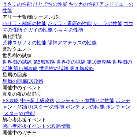
うさミの性能
ひとでちの性能
キッカの性能
アンドリューの
性能
アリーナ報酬(シーズン15)
バサラ・翆鎧の性能
バサラ・青鎧の性能
シュラの性能
ゴウ
マの性能
クガイの性能
シキキの性能
進化開放
荒神スサノオの性能
陽神アマテラスの性能
常設クエスト
世界樹の試練
世界樹の試練 第5層攻略
世界樹の試練 第10層攻略
世界樹の
試練 第15層攻略
世界樹の試練 第20層攻略
星屑の回廊
星屑の回廊EX攻略
開催中のイベント
真夏の夜の盆踊り
EX攻略
中〜超上級攻略
ボンチャン・盆踊りの性能
ボンチ
ャン・盆踊り(スター)の性能
ボンチャンの性能
ボンチャン
(スター)の性能
初心者応援イベント
初心者応援イベントの攻略情報
開催中のガチャ