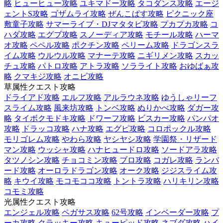
略
ヒューヒュー攻略
ユキマドー攻略
タコダンス攻略
エージ
ェントS攻略
ゴザムライ攻略
ぜんこぱす攻略
ピクニック座
敷童子攻略
サマーライブ・DJマタタビ攻略
プカプカ攻略
コ
ハダ攻略
エグブ攻略
スノーディア攻略
モチール攻略
ハーマ
オ攻略
ペペル攻略
ポクチン攻略
ペリーム攻略
ドラゴンスラ
イム攻略
ウルウル攻略
マナーテ攻略
ニギリメン攻略
スカッ
チュ攻略
パトロ攻略
アトラ攻略
ソラライト攻略
おゆばぁ攻
略
クマキジ攻略
オニビ攻略
草属性クエスト攻略
ドライアド攻略
エルフ攻略
アルラウネ攻略
ゆうしゃリーフ
スライム攻略
風来坊攻略
トンベ攻略
ぬりかべ攻略
ダガー攻
略
タイボクモドキ攻略
ドワーフ攻略
ビスカー攻略
パンパオ
攻略
ドラッコ攻略
ハナ攻略
エグピ攻略
コロポックル攻略
モリゴレム攻略
やわら攻略
ヤシヤシ攻略
学園祭・リザード
マン攻略
ウッシャ攻略
ハナヒュードロ攻略
ソードアラ攻略
タツノシン攻略
チョコミン攻略
ブロ攻略
コガレ攻略
ランバ
ード攻略
オーロラドラゴン攻略
オーク攻略
ジジスライム攻
略
キウイ攻略
モコモココ攻略
トントラ攻略
ハリキリン攻略
コモミ攻略
光属性クエスト攻略
エンジェル攻略
ペガサス攻略
62号攻略
インベーダー攻略
プ
ーカ攻略
クラッキー攻略
キューピッド攻略
ネブダ攻略
ハイ