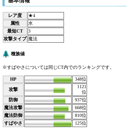
基本情報
レア度
★4
属性
水
最短CT
3
攻撃タイプ
魔法
種族値
※すばやさについては同じCT内でのランキングです。
HP
120
348
位
1121
攻撃
73
位
防御
85
937
位
魔法攻撃
92
668
位
魔法防御
88
810
位
すばやさ
85
125
位