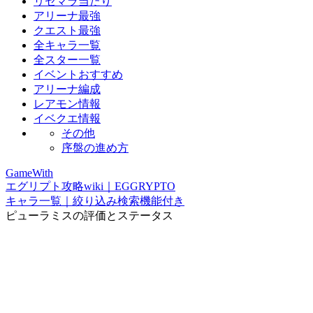
リセマラ当たり
アリーナ最強
クエスト最強
全キャラ一覧
全スター一覧
イベントおすすめ
アリーナ編成
レアモン情報
イベクエ情報
その他
序盤の進め方
GameWith
エグリプト攻略wiki｜EGGRYPTO
キャラ一覧｜絞り込み検索機能付き
ピューラミスの評価とステータス