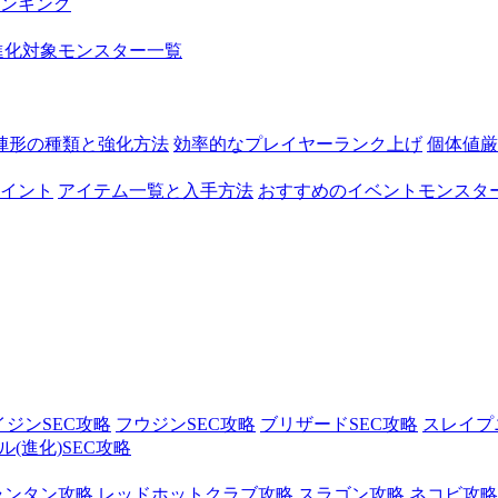
ンキング
進化対象モンスター一覧
陣形の種類と強化方法
効率的なプレイヤーランク上げ
個体値厳
イント
アイテム一覧と入手方法
おすすめのイベントモンスタ
イジンSEC攻略
フウジンSEC攻略
ブリザードSEC攻略
スレイプ
(進化)SEC攻略
ランタン攻略
レッドホットクラブ攻略
スラゴン攻略
ネコビ攻略