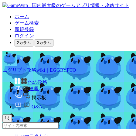
ホーム
ゲーム検索
新規登録
ログイン
2カラム
3カラム
エグリプト攻略wiki｜EGGRYPTO
他の攻略
速報
掲示板
Q&A