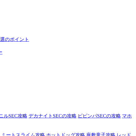
選のポイント
ー
ニルSEC攻略
デカナイトSECの攻略
ピピンパSECの攻略
マホ
ミートスライム攻略
ホットドッグ攻略
座敷童子攻略
レッド