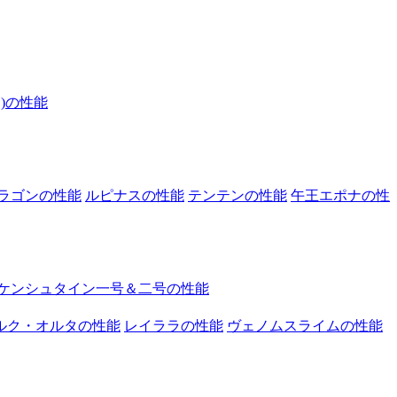
)の性能
ラゴンの性能
ルピナスの性能
テンテンの性能
午王エポナの性
ケンシュタイン一号＆二号の性能
ルク・オルタの性能
レイララの性能
ヴェノムスライムの性能