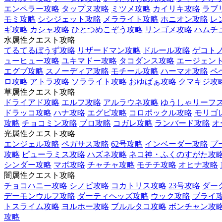
エンペラー攻略
タップヌ攻略
ミツメ攻略
カイリキ攻略
ラブ
モミ攻略
シシジェット攻略
メラライト攻略
ホニオン攻略
レ
ギ攻略
カシャ攻略
ひとつめこぞう攻略
リンゴメ攻略
ハムチ
水属性クエスト攻略
てるてるぼうず攻略
リザードマン攻略
ドルール攻略
ゲコト
ューヒュー攻略
ユキマドー攻略
タコダンス攻略
エージェント
エグブ攻略
スノーディア攻略
モチール攻略
ハーマオ攻略
ペ
ロ攻略
アトラ攻略
ソラライト攻略
おゆばぁ攻略
クマキジ攻
草属性クエスト攻略
ドライアド攻略
エルフ攻略
アルラウネ攻略
ゆうしゃリーフ
ドラッコ攻略
ハナ攻略
エグピ攻略
コロポックル攻略
モリゴ
攻略
チョコミン攻略
ブロ攻略
コガレ攻略
ランバード攻略
オ
光属性クエスト攻略
エンジェル攻略
ペガサス攻略
62号攻略
インベーダー攻略
プ
攻略
ピューラミス攻略
ハズネ攻略
ネコ神・ふくのすがた攻
シンダー攻略
マボ攻略
チャチャ攻略
モチチ攻略
オヒナ攻略
闇属性クエスト攻略
チョコハニー攻略
シノビ攻略
コカトリス攻略
23号攻略
ダー
デーモンウルフ攻略
ダーティヘッズ攻略
ウック攻略
ブライ
トスライム攻略
ヨルホー攻略
ブルルタコ攻略
ボンチャン攻
攻略