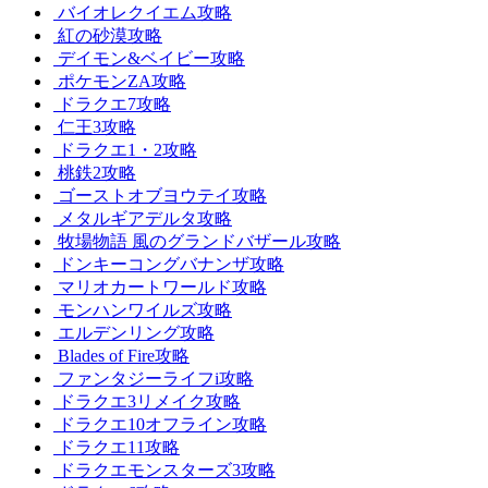
バイオレクイエム攻略
紅の砂漠攻略
デイモン&ベイビー攻略
ポケモンZA攻略
ドラクエ7攻略
仁王3攻略
ドラクエ1・2攻略
桃鉄2攻略
ゴーストオブヨウテイ攻略
メタルギアデルタ攻略
牧場物語 風のグランドバザール攻略
ドンキーコングバナンザ攻略
マリオカートワールド攻略
モンハンワイルズ攻略
エルデンリング攻略
Blades of Fire攻略
ファンタジーライフi攻略
ドラクエ3リメイク攻略
ドラクエ10オフライン攻略
ドラクエ11攻略
ドラクエモンスターズ3攻略