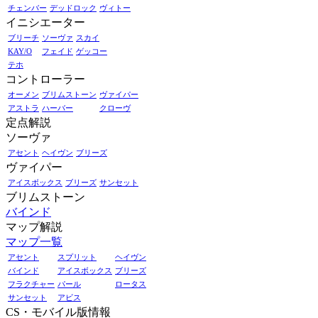
チェンバー
デッドロック
ヴィトー
イニシエーター
ブリーチ
ソーヴァ
スカイ
KAY/O
フェイド
ゲッコー
テホ
コントローラー
オーメン
ブリムストーン
ヴァイパー
アストラ
ハーバー
クローヴ
定点解説
ソーヴァ
アセント
ヘイヴン
ブリーズ
ヴァイパー
アイスボックス
ブリーズ
サンセット
ブリムストーン
バインド
マップ解説
マップ一覧
アセント
スプリット
ヘイヴン
バインド
アイスボックス
ブリーズ
フラクチャー
パール
ロータス
サンセット
アビス
CS・モバイル版情報