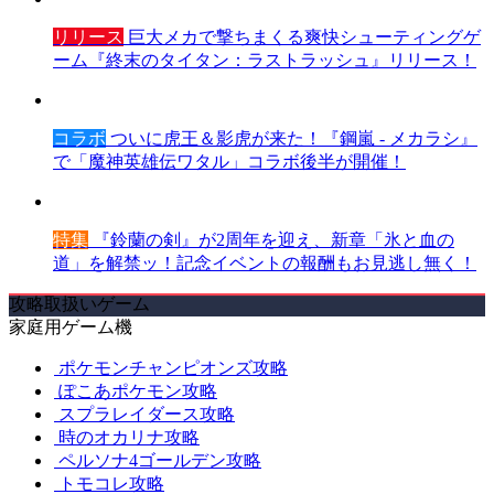
リリース
巨大メカで撃ちまくる爽快シューティングゲ
ーム『終末のタイタン：ラストラッシュ』リリース！
コラボ
ついに虎王＆影虎が来た！『鋼嵐 - メカラシ』
で「魔神英雄伝ワタル」コラボ後半が開催！
特集
『鈴蘭の剣』が2周年を迎え、新章「氷と血の
道」を解禁ッ！記念イベントの報酬もお見逃し無く！
攻略取扱いゲーム
家庭用ゲーム機
ポケモンチャンピオンズ攻略
ぽこあポケモン攻略
スプラレイダース攻略
時のオカリナ攻略
ペルソナ4ゴールデン攻略
トモコレ攻略