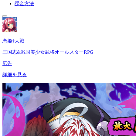
課金方法
恋姫†大戦
三国志&戦国美少女武将オールスターRPG
広告
詳細を見る