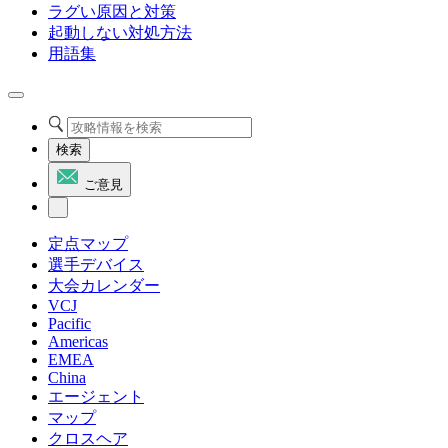
ラグい原因と対策
起動しない対処方法
用語集
検索
ご意見
定点マップ
選手デバイス
大会カレンダー
VCJ
Pacific
Americas
EMEA
China
エージェント
マップ
クロスヘア