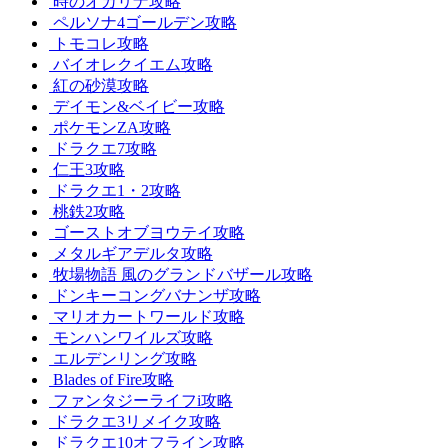
時のオカリナ攻略
ペルソナ4ゴールデン攻略
トモコレ攻略
バイオレクイエム攻略
紅の砂漠攻略
デイモン&ベイビー攻略
ポケモンZA攻略
ドラクエ7攻略
仁王3攻略
ドラクエ1・2攻略
桃鉄2攻略
ゴーストオブヨウテイ攻略
メタルギアデルタ攻略
牧場物語 風のグランドバザール攻略
ドンキーコングバナンザ攻略
マリオカートワールド攻略
モンハンワイルズ攻略
エルデンリング攻略
Blades of Fire攻略
ファンタジーライフi攻略
ドラクエ3リメイク攻略
ドラクエ10オフライン攻略