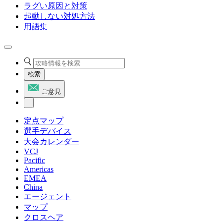
ラグい原因と対策
起動しない対処方法
用語集
検索
ご意見
定点マップ
選手デバイス
大会カレンダー
VCJ
Pacific
Americas
EMEA
China
エージェント
マップ
クロスヘア