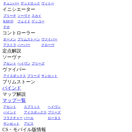
チェンバー
デッドロック
ヴィトー
イニシエーター
ブリーチ
ソーヴァ
スカイ
KAY/O
フェイド
ゲッコー
テホ
コントローラー
オーメン
ブリムストーン
ヴァイパー
アストラ
ハーバー
クローヴ
定点解説
ソーヴァ
アセント
ヘイヴン
ブリーズ
ヴァイパー
アイスボックス
ブリーズ
サンセット
ブリムストーン
バインド
マップ解説
マップ一覧
アセント
スプリット
ヘイヴン
バインド
アイスボックス
ブリーズ
フラクチャー
パール
ロータス
サンセット
アビス
CS・モバイル版情報