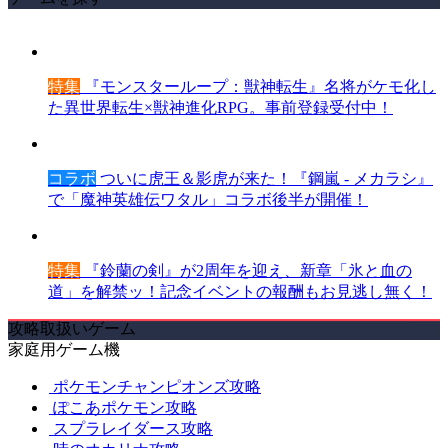
特集
『モンスターループ：獣神転生』名将がケモ化し
た異世界転生×獣神進化RPG。事前登録受付中！
コラボ
ついに虎王＆影虎が来た！『鋼嵐 - メカラシ』
で「魔神英雄伝ワタル」コラボ後半が開催！
特集
『鈴蘭の剣』が2周年を迎え、新章「氷と血の
道」を解禁ッ！記念イベントの報酬もお見逃し無く！
攻略取扱いゲーム
家庭用ゲーム機
ポケモンチャンピオンズ攻略
ぽこあポケモン攻略
スプラレイダース攻略