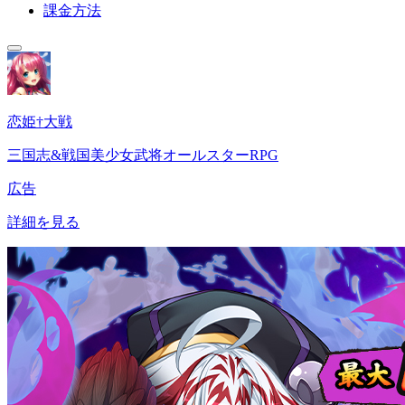
課金方法
恋姫†大戦
三国志&戦国美少女武将オールスターRPG
広告
詳細を見る