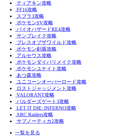
ティアキン攻略
FF16攻略
スプラ3攻略
ポケモンSV攻略
バイオハザードRE4攻略
サンブレイク攻略
ブレスオブザワイルド攻略
ポケモン剣盾攻略
アルセウス攻略
ポケモンダイパリメイク攻略
ポケモンユナイト攻略
あつ森攻略
ユニコーンオーバーロード攻略
ロストジャッジメント攻略
VALORANT攻略
バルダーズゲート3攻略
LET IT DIE: INFERNO攻略
ARC Raiders攻略
サブノーティカ2攻略
一覧を見る