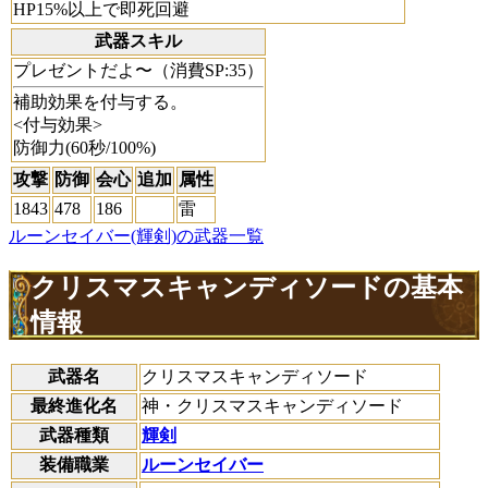
HP15%以上で即死回避
武器スキル
プレゼントだよ〜（消費SP:35）
補助効果を付与する。
<付与効果>
防御力(60秒/100%)
攻撃
防御
会心
追加
属性
1843
478
186
雷
ルーンセイバー(輝剣)の武器一覧
クリスマスキャンディソードの基本
情報
武器名
クリスマスキャンディソード
最終進化名
神・クリスマスキャンディソード
武器種類
輝剣
装備職業
ルーンセイバー