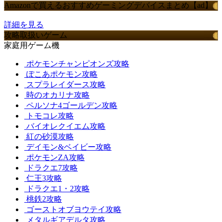
Amazonで買えるおすすめゲーミングデバイスまとめ【ad】
詳細を見る
攻略取扱いゲーム
家庭用ゲーム機
ポケモンチャンピオンズ攻略
ぽこあポケモン攻略
スプラレイダース攻略
時のオカリナ攻略
ペルソナ4ゴールデン攻略
トモコレ攻略
バイオレクイエム攻略
紅の砂漠攻略
デイモン&ベイビー攻略
ポケモンZA攻略
ドラクエ7攻略
仁王3攻略
ドラクエ1・2攻略
桃鉄2攻略
ゴーストオブヨウテイ攻略
メタルギアデルタ攻略