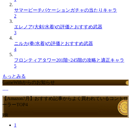
サマービーチバケーションガチャの当たりキャラ
2
エレノア(大剣/水着)の評価とおすすめ武器
3
ニルカ(拳/水着)の評価とおすすめ武器
4
フロンティアタワー201階~245階の攻略と適正キャラ
5
もっとみる
GameWithからのお知らせ
【Amazon7月】おすすめ記事からよく買われているコントロ
ーラーTOP4
PR
1