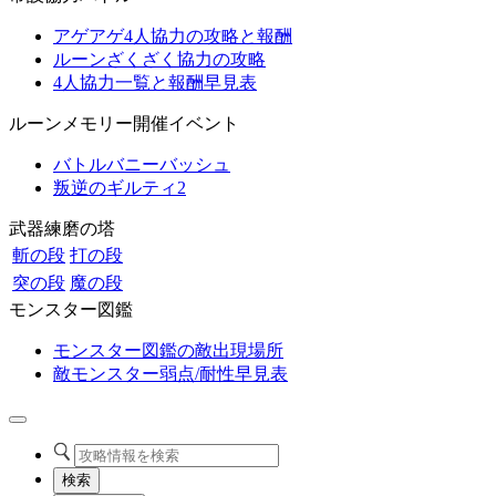
アゲアゲ4人協力の攻略と報酬
ルーンざくざく協力の攻略
4人協力一覧と報酬早見表
ルーンメモリー開催イベント
バトルバニーバッシュ
叛逆のギルティ2
武器練磨の塔
斬の段
打の段
突の段
魔の段
モンスター図鑑
モンスター図鑑の敵出現場所
敵モンスター弱点/耐性早見表
検索