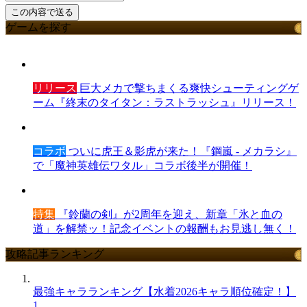
ゲームを探す
リリース
巨大メカで撃ちまくる爽快シューティングゲ
ーム『終末のタイタン：ラストラッシュ』リリース！
コラボ
ついに虎王＆影虎が来た！『鋼嵐 - メカラシ』
で「魔神英雄伝ワタル」コラボ後半が開催！
特集
『鈴蘭の剣』が2周年を迎え、新章「氷と血の
道」を解禁ッ！記念イベントの報酬もお見逃し無く！
攻略記事ランキング
最強キャラランキング【水着2026キャラ順位確定！】
1