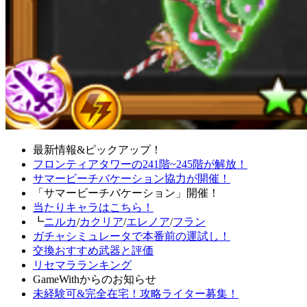
最新情報&ピックアップ！
フロンティアタワーの241階~245階が解放！
サマービーチバケーション協力が開催！
「サマービーチバケーション」開催！
当たりキャラはこちら！
┗
ニルカ
/
カクリア
/
エレノア
/
フラン
ガチャシミュレータで本番前の運試し！
交換おすすめ武器と評価
リセマラランキング
GameWithからのお知らせ
未経験可&完全在宅！攻略ライター募集！