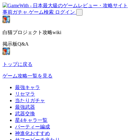
事前ガチャ
ゲーム検索
ログイン
白猫プロジェクト攻略wiki
掲示板Q&A
トップに戻る
ゲーム攻略一覧を見る
最強キャラ
リセマラ
当たりガチャ
最強武器
武器交換
星4キャラ一覧
パーティー編成
神進化おすすめ
サマービーチ当たり