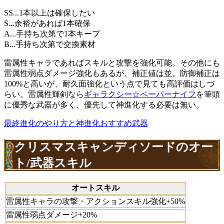
SS...1本以上は確保したい
S...余裕があれば1本確保
A...手持ち次第で1本キープ
B...手持ち次第で交換素材
雷属性キャラであればスキルと攻撃を強化可能。その他にも
雷属性弱点ダメージ強化もあるが、補正値は並。防御補正は
100%と高いが、耐久面強化という点で見ても高評価はしづ
らい。雷属性輝剣なら
ギャラクシー☆ペーパーナイフ
を筆頭
に優秀な武器が多く、優先して神進化する必要は無い。
最終進化のやり方と神進化おすすめ武器
クリスマスキャンディソードのオー
ト/武器スキル
オートスキル
雷属性キャラの攻撃・アクションスキル強化+50%
雷属性弱点ダメージ+20%