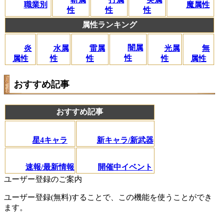
職業別
魔属性
性
性
性
属性ランキング
闇属
炎
水属
雷属
光属
無
性
属性
性
性
性
属性
おすすめ記事
おすすめ記事
星4キャラ
新キャラ/新武器
速報/最新情報
開催中イベント
ユーザー登録のご案内
ユーザー登録(無料)することで、この機能を使うことができ
ます。