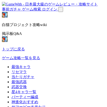
事前ガチャ
ゲーム検索
ログイン
白猫プロジェクト攻略wiki
掲示板Q&A
トップに戻る
ゲーム攻略一覧を見る
最強キャラ
リセマラ
当たりガチャ
最強武器
武器交換
星4キャラ一覧
パーティー編成
神進化おすすめ
サマービーチ当たり