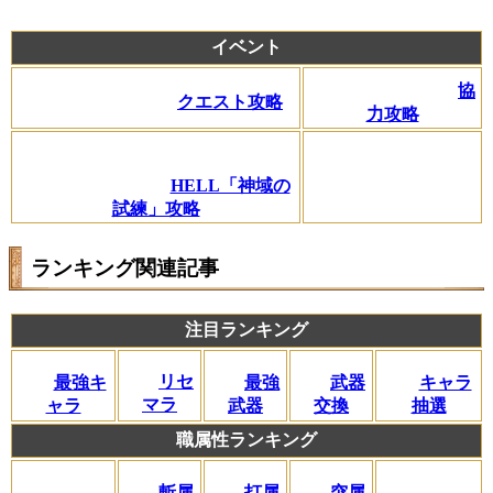
イベント
協
クエスト攻略
力攻略
HELL「神域の
試練」攻略
ランキング関連記事
注目ランキング
リセ
最強キ
武器
キャラ
最強
マラ
ャラ
交換
抽選
武器
職属性ランキング
斬属
打属
突属