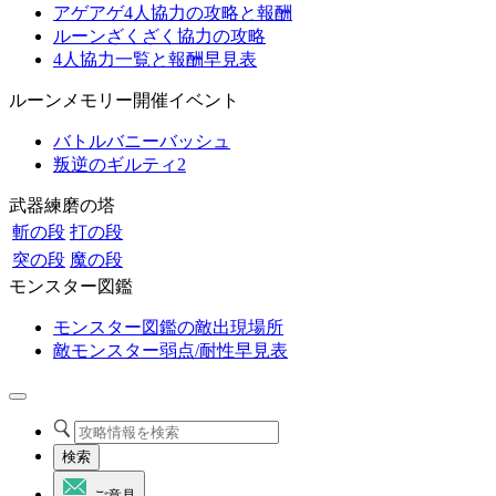
アゲアゲ4人協力の攻略と報酬
ルーンざくざく協力の攻略
4人協力一覧と報酬早見表
ルーンメモリー開催イベント
バトルバニーバッシュ
叛逆のギルティ2
武器練磨の塔
斬の段
打の段
突の段
魔の段
モンスター図鑑
モンスター図鑑の敵出現場所
敵モンスター弱点/耐性早見表
検索
ご意見