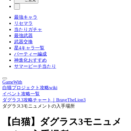
最強キャラ
リセマラ
当たりガチャ
最強武器
武器交換
星4キャラ一覧
パーティー編成
神進化おすすめ
サマービーチ当たり
GameWith
白猫プロジェクト攻略wiki
イベント攻略一覧
ダグラス3攻略チャート｜BraveTheLion3
ダグラス3モニュメントの入手場所
【白猫】ダグラス3モニュメ