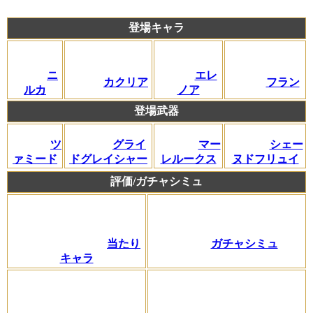
登場キャラ
ニ
エレ
カクリア
フラン
ルカ
ノア
登場武器
ツ
グライ
マー
シェー
ァミード
ドグレイシャー
レルークス
ヌドフリュイ
評価/ガチャシミュ
ガチャシミュ
当たり
キャラ