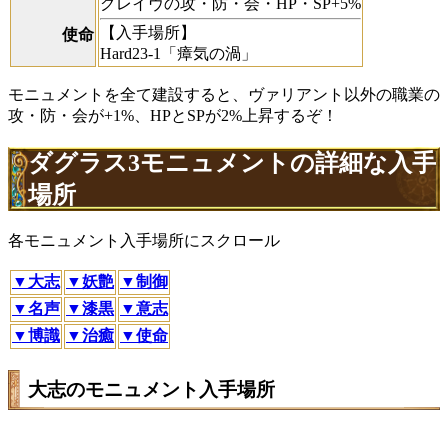
グレイヴの攻・防・会・HP・SP+5%
【入手場所】
使命
Hard23-1「瘴気の渦」
モニュメントを全て建設すると、ヴァリアント以外の職業の
攻・防・会が+1%、HPとSPが2%上昇するぞ！
ダグラス3モニュメントの詳細な入手
場所
各モニュメント入手場所にスクロール
▼大志
▼妖艶
▼制御
▼名声
▼漆黒
▼意志
▼博識
▼治癒
▼使命
大志のモニュメント入手場所