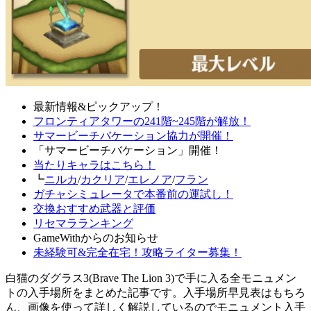
最新情報&ピックアップ！
フロンティアタワーの241階~245階が解放！
サマービーチバケーション協力が開催！
「サマービーチバケーション」開催！
当たりキャラはこちら！
┗
ニルカ
/
カクリア
/
エレノア
/
フラン
ガチャシミュレータで本番前の運試し！
交換おすすめ武器と評価
リセマラランキング
GameWithからのお知らせ
未経験可&完全在宅！攻略ライター募集！
白猫のダグラス3(Brave The Lion 3)で手に入る全モニュメン
トの入手場所をまとめた記事です。入手場所早見表はもちろ
ん、画像を使って詳しく解説しているのでモニュメント入手