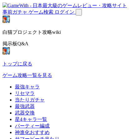
事前ガチャ
ゲーム検索
ログイン
白猫プロジェクト攻略wiki
掲示板Q&A
トップに戻る
ゲーム攻略一覧を見る
最強キャラ
リセマラ
当たりガチャ
最強武器
武器交換
星4キャラ一覧
パーティー編成
神進化おすすめ
サマービーチ当たり