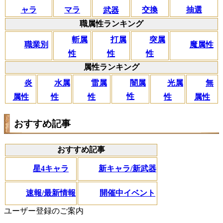
マラ
ャラ
交換
抽選
武器
職属性ランキング
斬属
打属
突属
職業別
魔属性
性
性
性
属性ランキング
闇属
炎
水属
雷属
光属
無
性
属性
性
性
性
属性
おすすめ記事
おすすめ記事
星4キャラ
新キャラ/新武器
速報/最新情報
開催中イベント
ユーザー登録のご案内