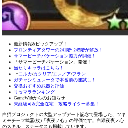
最新情報&ピックアップ！
フロンティアタワーの241階~245階が解放！
サマービーチバケーション協力が開催！
「サマービーチバケーション」開催！
当たりキャラはこちら！
┗
ニルカ
/
カクリア
/
エレノア
/
フラン
ガチャシミュレータで本番前の運試し！
交換おすすめ武器と評価
リセマラランキング
GameWithからのお知らせ
未経験可&完全在宅！攻略ライター募集！
白猫プロジェクトの大型アップデート記念で登場した、ツキ
ミモチーフ武器(杖)「夜夜ノ心」の評価です。白猫夜夜ノ心
のスキル、ステータスも掲載しています。