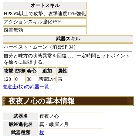
オートスキル
HP85%以上で攻撃、攻撃速度15%強化
アクションスキル強化+5%
感電無効
武器スキル
ハーベスト・ムーン（消費SP:34）
自分と味方の状態異常を回復し、一定時間ヒットポイント
を徐々に回復する。
攻撃
防御
会心
追加
属性
128
0
38
感電Lv4
雷
魔道士(杖)の武器一覧
夜夜ノ心の基本情報
武器名
夜夜ノ心
最終進化名
真・峨眉ノ月
武器種類
杖