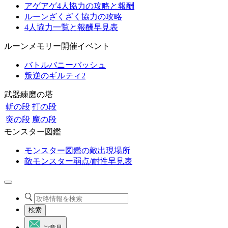
アゲアゲ4人協力の攻略と報酬
ルーンざくざく協力の攻略
4人協力一覧と報酬早見表
ルーンメモリー開催イベント
バトルバニーバッシュ
叛逆のギルティ2
武器練磨の塔
斬の段
打の段
突の段
魔の段
モンスター図鑑
モンスター図鑑の敵出現場所
敵モンスター弱点/耐性早見表
検索
ご意見