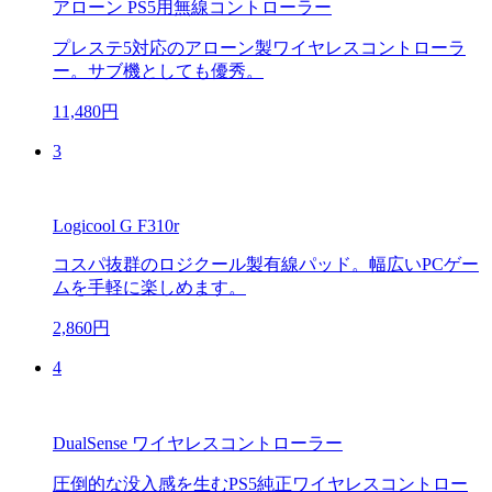
アローン PS5用無線コントローラー
プレステ5対応のアローン製ワイヤレスコントローラ
ー。サブ機としても優秀。
11,480円
3
Logicool G F310r
コスパ抜群のロジクール製有線パッド。幅広いPCゲー
ムを手軽に楽しめます。
2,860円
4
DualSense ワイヤレスコントローラー
圧倒的な没入感を生むPS5純正ワイヤレスコントロー