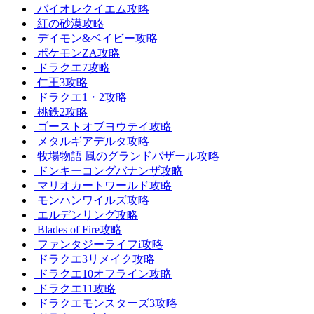
バイオレクイエム攻略
紅の砂漠攻略
デイモン&ベイビー攻略
ポケモンZA攻略
ドラクエ7攻略
仁王3攻略
ドラクエ1・2攻略
桃鉄2攻略
ゴーストオブヨウテイ攻略
メタルギアデルタ攻略
牧場物語 風のグランドバザール攻略
ドンキーコングバナンザ攻略
マリオカートワールド攻略
モンハンワイルズ攻略
エルデンリング攻略
Blades of Fire攻略
ファンタジーライフi攻略
ドラクエ3リメイク攻略
ドラクエ10オフライン攻略
ドラクエ11攻略
ドラクエモンスターズ3攻略