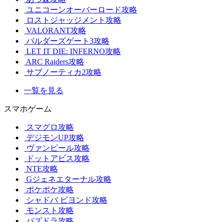
ユニコーンオーバーロード攻略
ロストジャッジメント攻略
VALORANT攻略
バルダーズゲート3攻略
LET IT DIE: INFERNO攻略
ARC Raiders攻略
サブノーティカ2攻略
一覧を見る
スマホゲーム
スマグロ攻略
デジモンUP攻略
ヴァンピール攻略
ドットアビス攻略
NTE攻略
Gジェネエターナル攻略
ポケポケ攻略
シャドバ ビヨンド攻略
モンスト攻略
パズドラ攻略