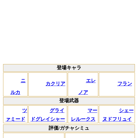
登場キャラ
ニ
エレ
カクリア
フラン
ルカ
ノア
登場武器
ツ
グライ
マー
シェー
ァミード
ドグレイシャー
レルークス
ヌドフリュイ
評価/ガチャシミュ