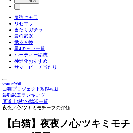
最強キャラ
リセマラ
当たりガチャ
最強武器
武器交換
星4キャラ一覧
パーティー編成
神進化おすすめ
サマービーチ当たり
GameWith
白猫プロジェクト攻略wiki
最強武器ランキング
魔道士(杖)の武器一覧
夜夜ノ心/ツキミモチーフの評価
【白猫】夜夜ノ心/ツキミモチ