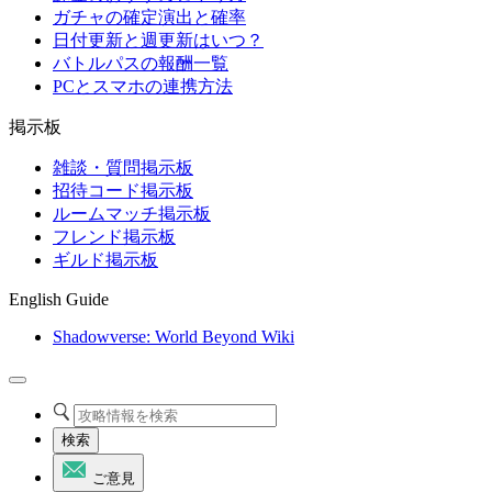
ガチャの確定演出と確率
日付更新と週更新はいつ？
バトルパスの報酬一覧
PCとスマホの連携方法
掲示板
雑談・質問掲示板
招待コード掲示板
ルームマッチ掲示板
フレンド掲示板
ギルド掲示板
English Guide
Shadowverse: World Beyond Wiki
検索
ご意見