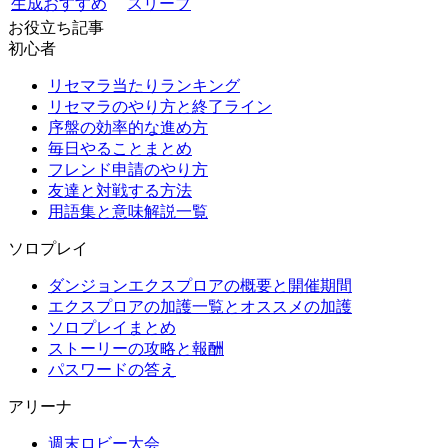
生成おすすめ
スリーブ
お役立ち記事
初心者
リセマラ当たりランキング
リセマラのやり方と終了ライン
序盤の効率的な進め方
毎日やることまとめ
フレンド申請のやり方
友達と対戦する方法
用語集と意味解説一覧
ソロプレイ
ダンジョンエクスプロアの概要と開催期間
エクスプロアの加護一覧とオススメの加護
ソロプレイまとめ
ストーリーの攻略と報酬
パスワードの答え
アリーナ
週末ロビー大会