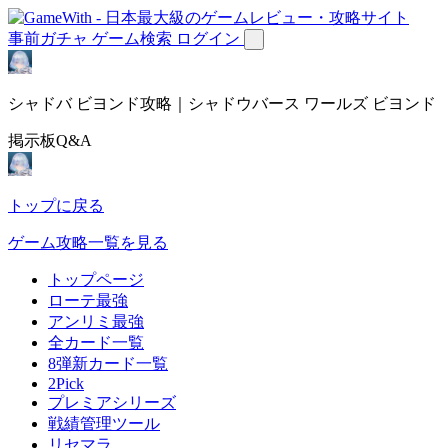
事前ガチャ
ゲーム検索
ログイン
シャドバ ビヨンド攻略｜シャドウバース ワールズ ビヨンド
掲示板Q&A
トップに戻る
ゲーム攻略一覧を見る
トップページ
ローテ最強
アンリミ最強
全カード一覧
8弾新カード一覧
2Pick
プレミアシリーズ
戦績管理ツール
リセマラ