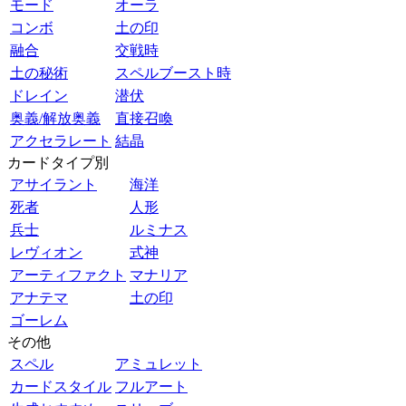
モード
オーラ
コンボ
土の印
融合
交戦時
土の秘術
スペルブースト時
ドレイン
潜伏
奥義/解放奥義
直接召喚
アクセラレート
結晶
カードタイプ別
アサイラント
海洋
死者
人形
兵士
ルミナス
レヴィオン
式神
アーティファクト
マナリア
アナテマ
土の印
ゴーレム
その他
スペル
アミュレット
カードスタイル
フルアート