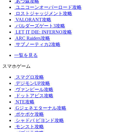
あつ森攻略
ユニコーンオーバーロード攻略
ロストジャッジメント攻略
VALORANT攻略
バルダーズゲート3攻略
LET IT DIE: INFERNO攻略
ARC Raiders攻略
サブノーティカ2攻略
一覧を見る
スマホゲーム
スマグロ攻略
デジモンUP攻略
ヴァンピール攻略
ドットアビス攻略
NTE攻略
Gジェネエターナル攻略
ポケポケ攻略
シャドバ ビヨンド攻略
モンスト攻略