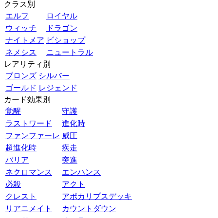
クラス別
エルフ
ロイヤル
ウィッチ
ドラゴン
ナイトメア
ビショップ
ネメシス
ニュートラル
レアリティ別
ブロンズ
シルバー
ゴールド
レジェンド
カード効果別
覚醒
守護
ラストワード
進化時
ファンファーレ
威圧
超進化時
疾走
バリア
突進
ネクロマンス
エンハンス
必殺
アクト
クレスト
アポカリプスデッキ
リアニメイト
カウントダウン