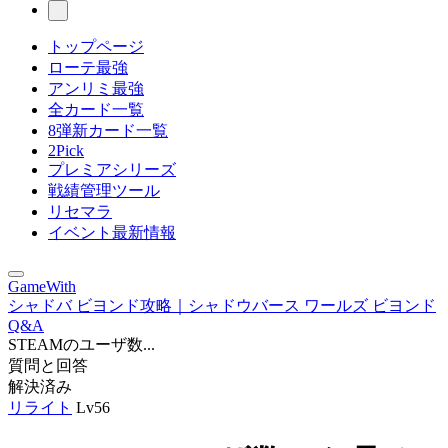
トップページ
ローテ最強
アンリミ最強
全カード一覧
8弾新カード一覧
2Pick
プレミアシリーズ
戦績管理ツール
リセマラ
イベント最新情報
GameWith
シャドバ ビヨンド攻略｜シャドウバース ワールズ ビヨンド
Q&A
STEAMのユーザ数...
質問と回答
解決済み
リライト
Lv56