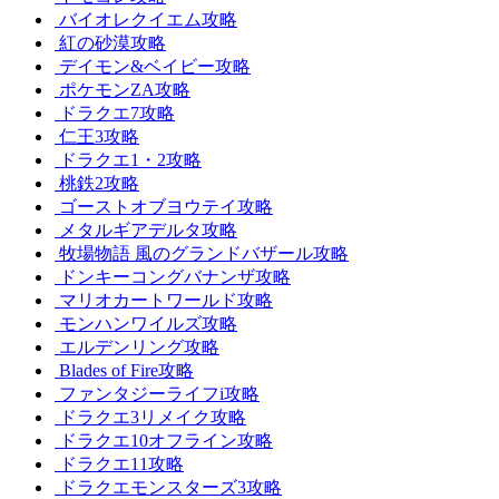
バイオレクイエム攻略
紅の砂漠攻略
デイモン&ベイビー攻略
ポケモンZA攻略
ドラクエ7攻略
仁王3攻略
ドラクエ1・2攻略
桃鉄2攻略
ゴーストオブヨウテイ攻略
メタルギアデルタ攻略
牧場物語 風のグランドバザール攻略
ドンキーコングバナンザ攻略
マリオカートワールド攻略
モンハンワイルズ攻略
エルデンリング攻略
Blades of Fire攻略
ファンタジーライフi攻略
ドラクエ3リメイク攻略
ドラクエ10オフライン攻略
ドラクエ11攻略
ドラクエモンスターズ3攻略