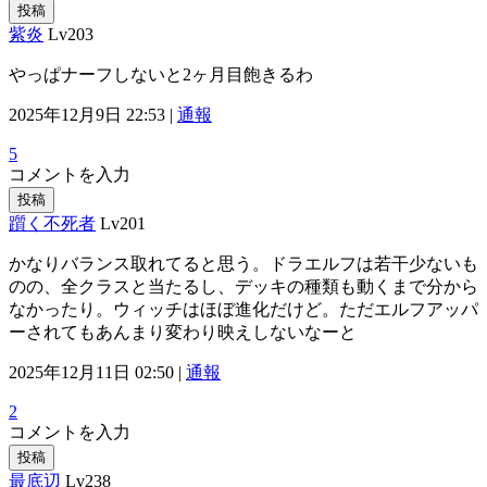
投稿
紫炎
Lv203
やっぱナーフしないと2ヶ月目飽きるわ
2025年12月9日 22:53 |
通報
5
コメントを入力
投稿
躓く不死者
Lv201
かなりバランス取れてると思う。ドラエルフは若干少ないも
のの、全クラスと当たるし、デッキの種類も動くまで分から
なかったり。ウィッチはほぼ進化だけど。ただエルフアッパ
ーされてもあんまり変わり映えしないなーと
2025年12月11日 02:50 |
通報
2
コメントを入力
投稿
最底辺
Lv238