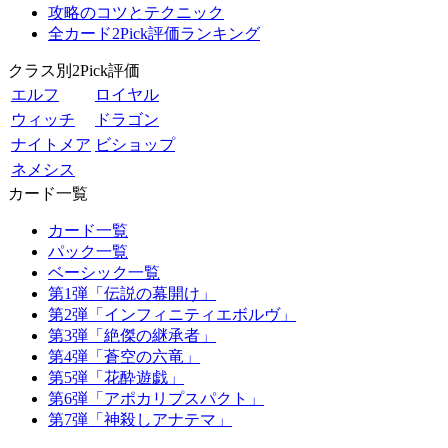
攻略のコツとテクニック
全カード2Pick評価ランキング
クラス別2Pick評価
エルフ
ロイヤル
ウィッチ
ドラゴン
ナイトメア
ビショップ
ネメシス
カード一覧
カード一覧
パック一覧
ベーシック一覧
第1弾「伝説の幕開け」
第2弾「インフィニティエボルヴ」
第3弾「絶傑の継承者」
第4弾「蒼空の六竜」
第5弾「花酔遊戯」
第6弾「アポカリプスパクト」
第7弾「神殺しアナテマ」