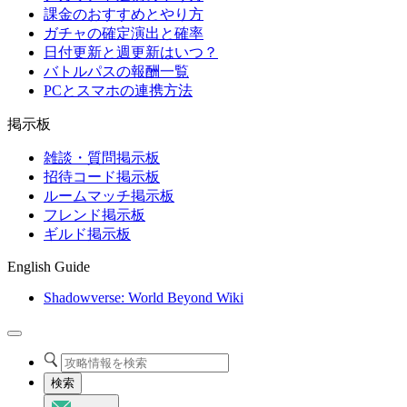
課金のおすすめとやり方
ガチャの確定演出と確率
日付更新と週更新はいつ？
バトルパスの報酬一覧
PCとスマホの連携方法
掲示板
雑談・質問掲示板
招待コード掲示板
ルームマッチ掲示板
フレンド掲示板
ギルド掲示板
English Guide
Shadowverse: World Beyond Wiki
検索