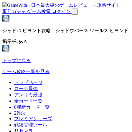
事前ガチャ
ゲーム検索
ログイン
シャドバ ビヨンド攻略｜シャドウバース ワールズ ビヨンド
掲示板Q&A
トップに戻る
ゲーム攻略一覧を見る
トップページ
ローテ最強
アンリミ最強
全カード一覧
8弾新カード一覧
2Pick
プレミアシリーズ
戦績管理ツール
リセマラ