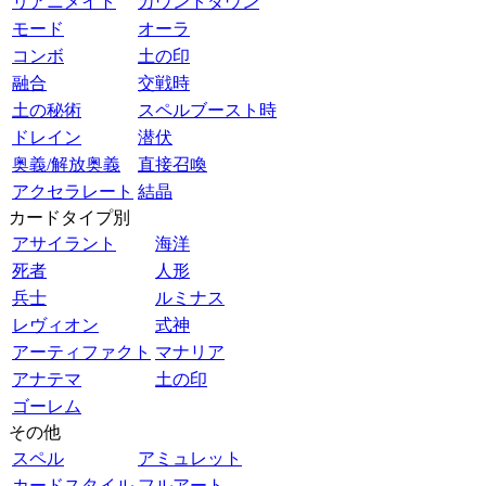
リアニメイト
カウントダウン
モード
オーラ
コンボ
土の印
融合
交戦時
土の秘術
スペルブースト時
ドレイン
潜伏
奥義/解放奥義
直接召喚
アクセラレート
結晶
カードタイプ別
アサイラント
海洋
死者
人形
兵士
ルミナス
レヴィオン
式神
アーティファクト
マナリア
アナテマ
土の印
ゴーレム
その他
スペル
アミュレット
カードスタイル
フルアート