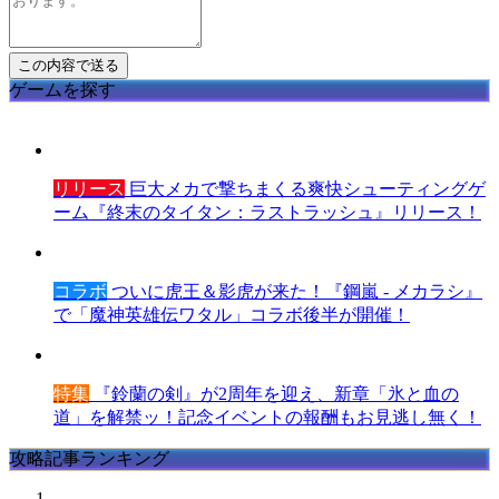
ゲームを探す
リリース
巨大メカで撃ちまくる爽快シューティングゲ
ーム『終末のタイタン：ラストラッシュ』リリース！
コラボ
ついに虎王＆影虎が来た！『鋼嵐 - メカラシ』
で「魔神英雄伝ワタル」コラボ後半が開催！
特集
『鈴蘭の剣』が2周年を迎え、新章「氷と血の
道」を解禁ッ！記念イベントの報酬もお見逃し無く！
攻略記事ランキング