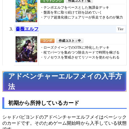
ミッドレンジ
作成コスト：低
・テンポエルフをベースとした無課金デッキ
・盤面を常に取り続けて顔を詰めていく
・アリア超進化後にフェアリーが疾走できるのが魅力
薔薇エルフ
Tier
コンボ
作成コスト：中
・ローズクイーンでのOTKに特化したデッキ
・杖でパーツを集めつつ除去カードで時間を稼げる
・リノセウスを警戒させてリソースを使わせられる
アドベンチャーエルフメイの入手方
法
初期から所持しているカード
シャドバビヨンドのアドベンチャーエルフメイはベーシック
のカードです。そのためゲーム開始時から入手している状態