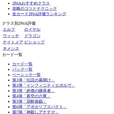
2Pickおすすめクラス
攻略のコツとテクニック
全カード2Pick評価ランキング
クラス別2Pick評価
エルフ
ロイヤル
ウィッチ
ドラゴン
ナイトメア
ビショップ
ネメシス
カード一覧
カード一覧
パック一覧
ベーシック一覧
第1弾「伝説の幕開け」
第2弾「インフィニティエボルヴ」
第3弾「絶傑の継承者」
第4弾「蒼空の六竜」
第5弾「花酔遊戯」
第6弾「アポカリプスパクト」
第7弾「神殺しアナテマ」