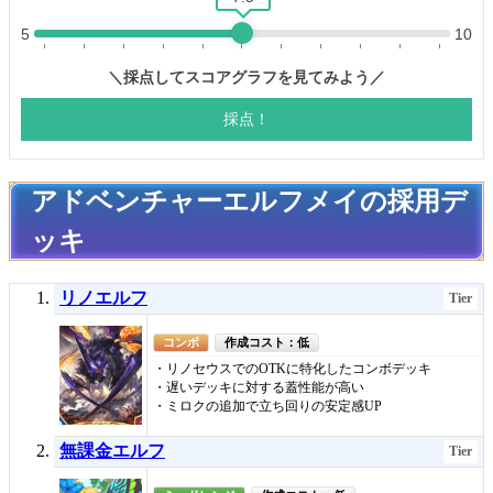
アドベンチャーエルフメイの採用デ
ッキ
リノエルフ
Tier
コンボ
作成コスト：低
・リノセウスでのOTKに特化したコンボデッキ
・遅いデッキに対する蓋性能が高い
・ミロクの追加で立ち回りの安定感UP
無課金エルフ
Tier