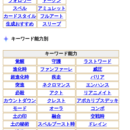
フォロワー
トークン
スペル
アミュレット
カードスタイル
フルアート
生成おすすめ
スリーブ
キーワード能力別
キーワード能力
覚醒
守護
ラストワード
進化時
ファンファーレ
威圧
超進化時
疾走
バリア
突進
ネクロマンス
エンハンス
必殺
アクト
リアニメイト
カウントダウン
クレスト
アポカリプスデッキ
モード
オーラ
コンボ
土の印
融合
交戦時
土の秘術
スペルブースト時
ドレイン