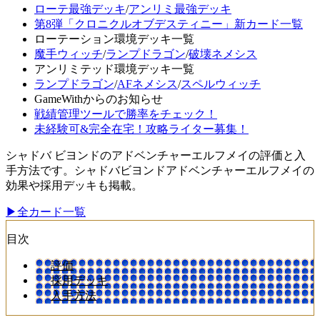
ローテ最強デッキ
/
アンリミ最強デッキ
第8弾「クロニクルオブデスティニー」新カード一覧
ローテーション環境デッキ一覧
魔手ウィッチ
/
ランプドラゴン
/
破壊ネメシス
アンリミテッド環境デッキ一覧
ランプドラゴン
/
AFネメシス
/
スペルウィッチ
GameWithからのお知らせ
戦績管理ツールで勝率をチェック！
未経験可&完全在宅！攻略ライター募集！
シャドバ ビヨンドのアドベンチャーエルフメイの評価と入
手方法です。シャドバビヨンドアドベンチャーエルフメイの
効果や採用デッキも掲載。
▶全カード一覧
目次
評価
採用デッキ
入手方法