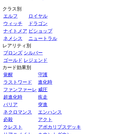
クラス別
エルフ
ロイヤル
ウィッチ
ドラゴン
ナイトメア
ビショップ
ネメシス
ニュートラル
レアリティ別
ブロンズ
シルバー
ゴールド
レジェンド
カード効果別
覚醒
守護
ラストワード
進化時
ファンファーレ
威圧
超進化時
疾走
バリア
突進
ネクロマンス
エンハンス
必殺
アクト
クレスト
アポカリプスデッキ