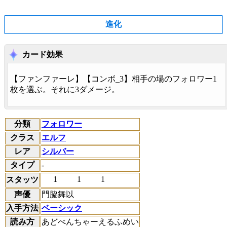
進化
カード効果
【
ファンファーレ
】【
コンボ
_3】相手の場のフォロワー1
枚を選ぶ。それに3ダメージ。
分類
フォロワー
クラス
エルフ
レア
シルバー
タイプ
-
1
1
1
スタッツ
声優
門脇舞以
入手方法
ベーシック
読み方
あどべんちゃーえるふめい