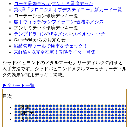
ローテ最強デッキ
/
アンリミ最強デッキ
第8弾「クロニクルオブデスティニー」新カード一覧
ローテーション環境デッキ一覧
魔手ウィッチ
/
ランプドラゴン
/
破壊ネメシス
アンリミテッド環境デッキ一覧
ランプドラゴン
/
AFネメシス
/
スペルウィッチ
GameWithからのお知らせ
戦績管理ツールで勝率をチェック！
未経験可&完全在宅！攻略ライター募集！
シャドバ ビヨンドのメタルマーセナリーディルクの評価と
入手方法です。シャドバビヨンドメタルマーセナリーディル
クの効果や採用デッキも掲載。
▶全カード一覧
目次
評価
関連カード
入手方法