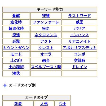
キーワード能力
覚醒
守護
ラストワード
進化時
ファンファーレ
威圧
超進化時
疾走
バリア
突進
ネクロマンス
エンハンス
必殺
アクト
リアニメイト
カウントダウン
クレスト
アポカリプスデッキ
モード
オーラ
コンボ
土の印
融合
交戦時
土の秘術
スペルブースト時
ドレイン
潜伏
カードタイプ別
カードタイプ
死者
人形
兵士