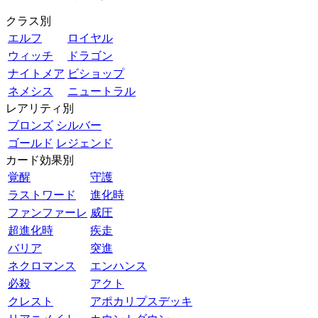
クラス別
エルフ
ロイヤル
ウィッチ
ドラゴン
ナイトメア
ビショップ
ネメシス
ニュートラル
レアリティ別
ブロンズ
シルバー
ゴールド
レジェンド
カード効果別
覚醒
守護
ラストワード
進化時
ファンファーレ
威圧
超進化時
疾走
バリア
突進
ネクロマンス
エンハンス
必殺
アクト
クレスト
アポカリプスデッキ