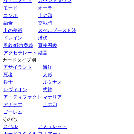
リアニメイト
カウントダウン
モード
オーラ
コンボ
土の印
融合
交戦時
土の秘術
スペルブースト時
ドレイン
潜伏
奥義/解放奥義
直接召喚
アクセラレート
結晶
カードタイプ別
アサイラント
海洋
死者
人形
兵士
ルミナス
レヴィオン
式神
アーティファクト
マナリア
アナテマ
土の印
ゴーレム
その他
スペル
アミュレット
カードスタイル
フルアート