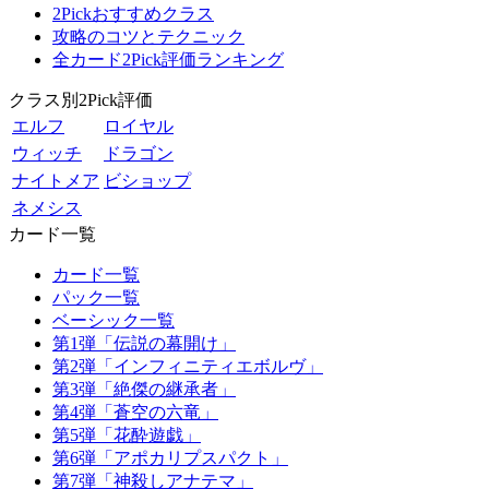
2Pickおすすめクラス
攻略のコツとテクニック
全カード2Pick評価ランキング
クラス別2Pick評価
エルフ
ロイヤル
ウィッチ
ドラゴン
ナイトメア
ビショップ
ネメシス
カード一覧
カード一覧
パック一覧
ベーシック一覧
第1弾「伝説の幕開け」
第2弾「インフィニティエボルヴ」
第3弾「絶傑の継承者」
第4弾「蒼空の六竜」
第5弾「花酔遊戯」
第6弾「アポカリプスパクト」
第7弾「神殺しアナテマ」