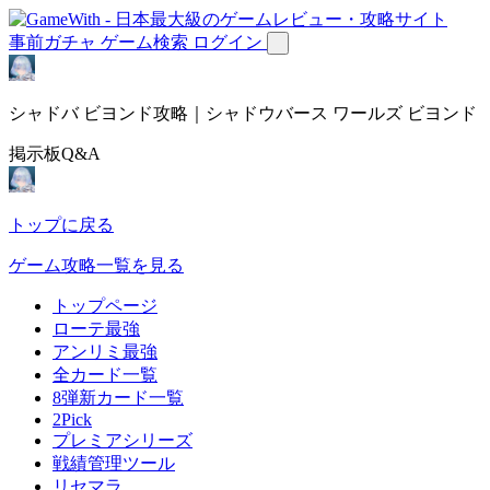
事前ガチャ
ゲーム検索
ログイン
シャドバ ビヨンド攻略｜シャドウバース ワールズ ビヨンド
掲示板Q&A
トップに戻る
ゲーム攻略一覧を見る
トップページ
ローテ最強
アンリミ最強
全カード一覧
8弾新カード一覧
2Pick
プレミアシリーズ
戦績管理ツール
リセマラ