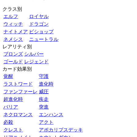
クラス別
エルフ
ロイヤル
ウィッチ
ドラゴン
ナイトメア
ビショップ
ネメシス
ニュートラル
レアリティ別
ブロンズ
シルバー
ゴールド
レジェンド
カード効果別
覚醒
守護
ラストワード
進化時
ファンファーレ
威圧
超進化時
疾走
バリア
突進
ネクロマンス
エンハンス
必殺
アクト
クレスト
アポカリプスデッキ