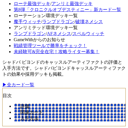
ローテ最強デッキ
/
アンリミ最強デッキ
第8弾「クロニクルオブデスティニー」新カード一覧
ローテーション環境デッキ一覧
魔手ウィッチ
/
ランプドラゴン
/
破壊ネメシス
アンリミテッド環境デッキ一覧
ランプドラゴン
/
AFネメシス
/
スペルウィッチ
GameWithからのお知らせ
戦績管理ツールで勝率をチェック！
未経験可&完全在宅！攻略ライター募集！
シャドバ ビヨンドのキャッスルアーティファクトの評価と
入手方法です。シャドバビヨンドキャッスルアーティファク
トの効果や採用デッキも掲載。
▶全カード一覧
目次
評価
関連カード
入手方法