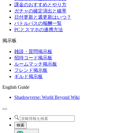
課金のおすすめとやり方
ガチャの確定演出と確率
日付更新と週更新はいつ？
バトルパスの報酬一覧
PCとスマホの連携方法
掲示板
雑談・質問掲示板
招待コード掲示板
ルームマッチ掲示板
フレンド掲示板
ギルド掲示板
English Guide
Shadowverse: World Beyond Wiki
検索