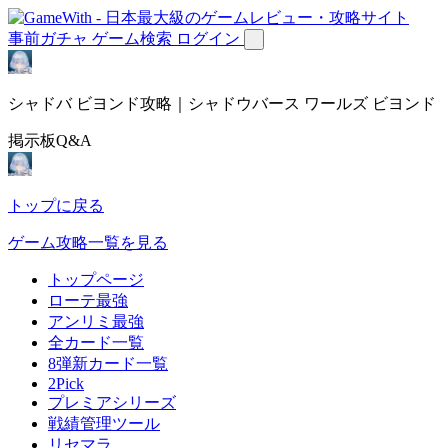
事前ガチャ
ゲーム検索
ログイン
シャドバ ビヨンド攻略｜シャドウバース ワールズ ビヨンド
掲示板Q&A
トップに戻る
ゲーム攻略一覧を見る
トップページ
ローテ最強
アンリミ最強
全カード一覧
8弾新カード一覧
2Pick
プレミアシリーズ
戦績管理ツール
リセマラ