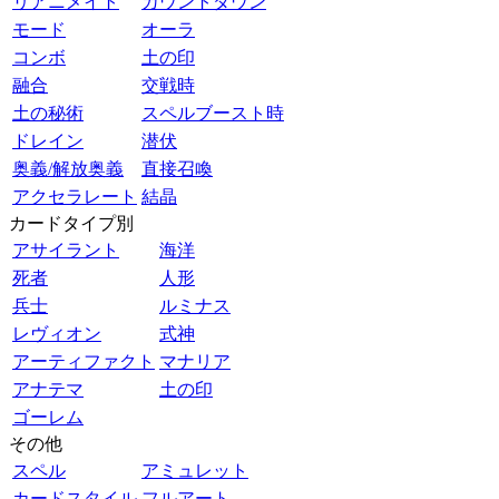
リアニメイト
カウントダウン
モード
オーラ
コンボ
土の印
融合
交戦時
土の秘術
スペルブースト時
ドレイン
潜伏
奥義/解放奥義
直接召喚
アクセラレート
結晶
カードタイプ別
アサイラント
海洋
死者
人形
兵士
ルミナス
レヴィオン
式神
アーティファクト
マナリア
アナテマ
土の印
ゴーレム
その他
スペル
アミュレット
カードスタイル
フルアート