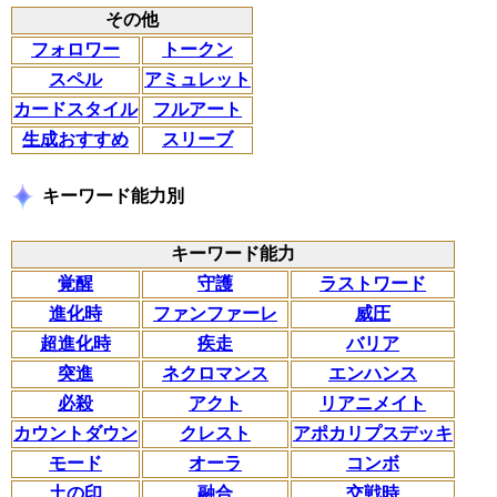
その他
フォロワー
トークン
スペル
アミュレット
カードスタイル
フルアート
生成おすすめ
スリーブ
キーワード能力別
キーワード能力
覚醒
守護
ラストワード
進化時
ファンファーレ
威圧
超進化時
疾走
バリア
突進
ネクロマンス
エンハンス
必殺
アクト
リアニメイト
カウントダウン
クレスト
アポカリプスデッキ
モード
オーラ
コンボ
土の印
融合
交戦時