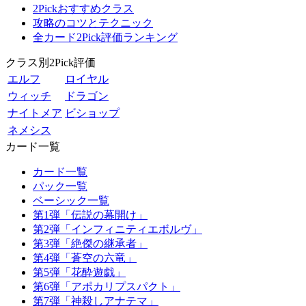
2Pickおすすめクラス
攻略のコツとテクニック
全カード2Pick評価ランキング
クラス別2Pick評価
エルフ
ロイヤル
ウィッチ
ドラゴン
ナイトメア
ビショップ
ネメシス
カード一覧
カード一覧
パック一覧
ベーシック一覧
第1弾「伝説の幕開け」
第2弾「インフィニティエボルヴ」
第3弾「絶傑の継承者」
第4弾「蒼空の六竜」
第5弾「花酔遊戯」
第6弾「アポカリプスパクト」
第7弾「神殺しアナテマ」