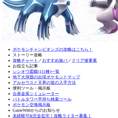
ポケモンチャンピオンズの攻略はこちら！
ストーリー攻略
攻略チャート
／
おすすめ旅パ
／
クリア後要素
お役立ち記事
シンオウ図鑑(151種)一覧
地下大洞窟の出現ポケモンとマップ
アルセウスと天界の笛の入手方法
便利ツール・掲示板
台座金策シミュレーター
バトルタワー手持ち検索ツール
ポケモン交換掲示板
GameWithからのお知らせ
未経験可&完全在宅！攻略ライター募集！