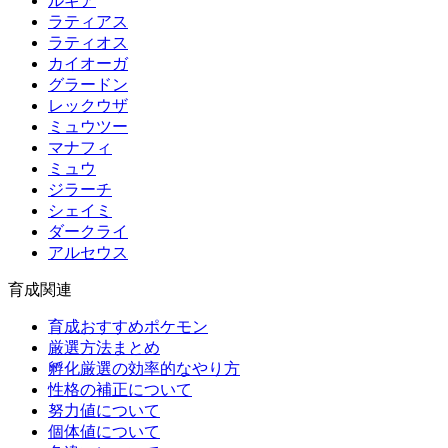
ルギア
ラティアス
ラティオス
カイオーガ
グラードン
レックウザ
ミュウツー
マナフィ
ミュウ
ジラーチ
シェイミ
ダークライ
アルセウス
育成関連
育成おすすめポケモン
厳選方法まとめ
孵化厳選の効率的なやり方
性格の補正について
努力値について
個体値について