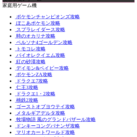
家庭用ゲーム機
ポケモンチャンピオンズ攻略
ぽこあポケモン攻略
スプラレイダース攻略
時のオカリナ攻略
ペルソナ4ゴールデン攻略
トモコレ攻略
バイオレクイエム攻略
紅の砂漠攻略
デイモン&ベイビー攻略
ポケモンZA攻略
ドラクエ7攻略
仁王3攻略
ドラクエ1・2攻略
桃鉄2攻略
ゴーストオブヨウテイ攻略
メタルギアデルタ攻略
牧場物語 風のグランドバザール攻略
ドンキーコングバナンザ攻略
マリオカートワールド攻略