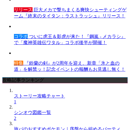
リリース
巨大メカで撃ちまくる爽快シューティングゲ
ーム『終末のタイタン：ラストラッシュ』リリース！
コラボ
ついに虎王＆影虎が来た！『鋼嵐 - メカラシ』
で「魔神英雄伝ワタル」コラボ後半が開催！
特集
『鈴蘭の剣』が2周年を迎え、新章「氷と血の
道」を解禁ッ！記念イベントの報酬もお見逃し無く！
攻略記事ランキング
ストーリー攻略チャート
1
シンオウ図鑑一覧
2
旅パのおすすめポケモン｜序盤から組めるパーティ