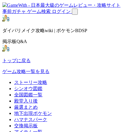
事前ガチャ
ゲーム検索
ログイン
ダイパリメイク攻略wiki | ポケモンBDSP
掲示板Q&A
トップに戻る
ゲーム攻略一覧を見る
ストーリー攻略
シンオウ図鑑
全国図鑑一覧
殿堂入り後
厳選まとめ
地下出現ポケモン
ハマナスパーク
交換掲示板
アイテム一覧