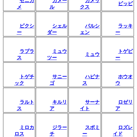
ゼニガ
カメー
カメッ
ピッピ
メ
ル
クス
ピクシ
シェル
パルシ
ラッキ
ー
ダー
ェン
ー
ラプラ
ミュウ
トゲピ
ミュウ
ス
ツー
ー
トゲチ
サニー
ハピナ
ホウオ
ック
ゴ
ス
ウ
ラルト
キルリ
サーナ
ロゼリ
ス
ア
イト
ア
ミロカ
ジラー
スボミ
ロズレ
ロス
チ
ー
イド