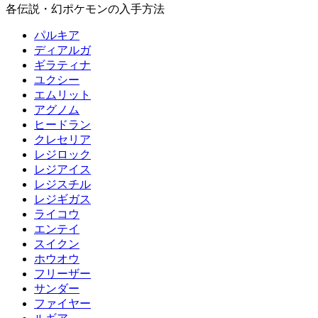
各伝説・幻ポケモンの入手方法
パルキア
ディアルガ
ギラティナ
ユクシー
エムリット
アグノム
ヒードラン
クレセリア
レジロック
レジアイス
レジスチル
レジギガス
ライコウ
エンテイ
スイクン
ホウオウ
フリーザー
サンダー
ファイヤー