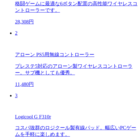
格闘ゲームに最適な6ボタン配置の高性能ワイヤレスコ
ントローラーです。
28,308円
2
アローン PS5用無線コントローラー
プレステ5対応のアローン製ワイヤレスコントローラ
ー。サブ機としても優秀。
11,480円
3
Logicool G F310r
コスパ抜群のロジクール製有線パッド。幅広いPCゲー
ムを手軽に楽しめます。