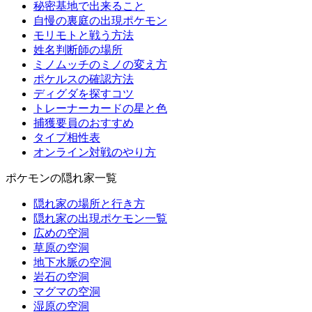
秘密基地で出来ること
自慢の裏庭の出現ポケモン
モリモトと戦う方法
姓名判断師の場所
ミノムッチのミノの変え方
ポケルスの確認方法
ディグダを探すコツ
トレーナーカードの星と色
捕獲要員のおすすめ
タイプ相性表
オンライン対戦のやり方
ポケモンの隠れ家一覧
隠れ家の場所と行き方
隠れ家の出現ポケモン一覧
広めの空洞
草原の空洞
地下水脈の空洞
岩石の空洞
マグマの空洞
湿原の空洞