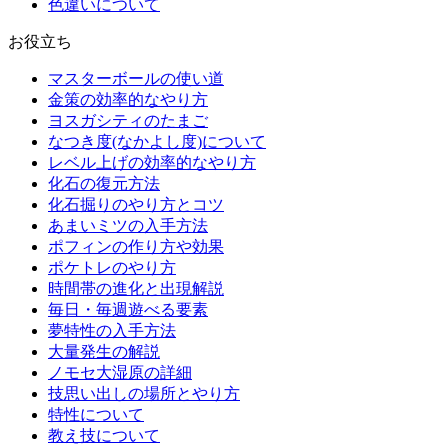
色違いについて
お役立ち
マスターボールの使い道
金策の効率的なやり方
ヨスガシティのたまご
なつき度(なかよし度)について
レベル上げの効率的なやり方
化石の復元方法
化石掘りのやり方とコツ
あまいミツの入手方法
ポフィンの作り方や効果
ポケトレのやり方
時間帯の進化と出現解説
毎日・毎週遊べる要素
夢特性の入手方法
大量発生の解説
ノモセ大湿原の詳細
技思い出しの場所とやり方
特性について
教え技について