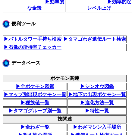
▶効率的
▶効率的な
な金策
レベル上げ
便利ツール
▶バトルタワー手持ち検索
▶タマゴわざ遺伝ルート検索
▶石像の所持率チェッカー
データベース
ポケモン関連
▶全ポケモン図鑑
▶シンオウ図鑑
▶マップ別出現ポケモン一覧
▶地下の出現ポケモン一覧
▶種族値一覧
▶進化方法一覧
▶タマゴグループ別一覧
▶特性一覧
技関連
▶全わざ一覧
▶わざマシン入手場所