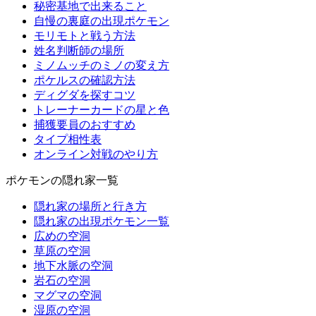
秘密基地で出来ること
自慢の裏庭の出現ポケモン
モリモトと戦う方法
姓名判断師の場所
ミノムッチのミノの変え方
ポケルスの確認方法
ディグダを探すコツ
トレーナーカードの星と色
捕獲要員のおすすめ
タイプ相性表
オンライン対戦のやり方
ポケモンの隠れ家一覧
隠れ家の場所と行き方
隠れ家の出現ポケモン一覧
広めの空洞
草原の空洞
地下水脈の空洞
岩石の空洞
マグマの空洞
湿原の空洞