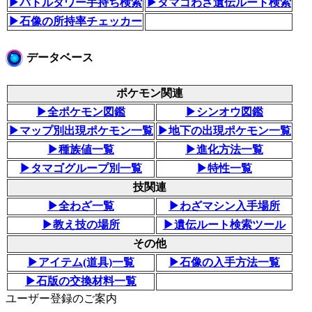
▶バトルタワー手持ち検索
▶タマゴわざ遺伝ルート検索
▶石像の所持率チェッカー
データベース
ポケモン関連
▶全ポケモン図鑑
▶シンオウ図鑑
▶マップ別出現ポケモン一覧
▶地下の出現ポケモン一覧
▶種族値一覧
▶進化方法一覧
▶タマゴグループ別一覧
▶特性一覧
技関連
▶全わざ一覧
▶わざマシン入手場所
▶教え技の場所
▶遺伝ルート検索ツール
その他
▶アイテム(道具)一覧
▶石像の入手方法一覧
▶石版の交換材料一覧
ユーザー登録のご案内