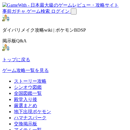
事前ガチャ
ゲーム検索
ログイン
ダイパリメイク攻略wiki | ポケモンBDSP
掲示板Q&A
トップに戻る
ゲーム攻略一覧を見る
ストーリー攻略
シンオウ図鑑
全国図鑑一覧
殿堂入り後
厳選まとめ
地下出現ポケモン
ハマナスパーク
交換掲示板
アイテム一覧