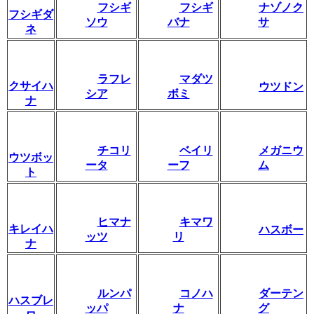
フシギ
フシギ
ナゾノク
フシギダ
ソウ
バナ
サ
ネ
ラフレ
マダツ
クサイハ
ウツドン
シア
ボミ
ナ
チコリ
ベイリ
メガニウ
ウツボッ
ータ
ーフ
ム
ト
ヒマナ
キマワ
キレイハ
ハスボー
ッツ
リ
ナ
ルンパ
コノハ
ダーテン
ハスブレ
ッパ
ナ
グ