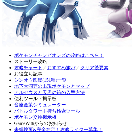
ポケモンチャンピオンズの攻略はこちら！
ストーリー攻略
攻略チャート
／
おすすめ旅パ
／
クリア後要素
お役立ち記事
シンオウ図鑑(151種)一覧
地下大洞窟の出現ポケモンとマップ
アルセウスと天界の笛の入手方法
便利ツール・掲示板
台座金策シミュレーター
バトルタワー手持ち検索ツール
ポケモン交換掲示板
GameWithからのお知らせ
未経験可&完全在宅！攻略ライター募集！