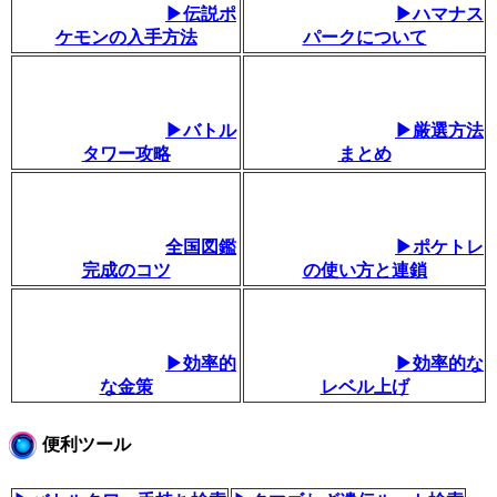
▶伝説ポ
▶ハマナス
ケモンの入手方法
パークについて
▶バトル
▶厳選方法
タワー攻略
まとめ
全国図鑑
▶ポケトレ
完成のコツ
の使い方と連鎖
▶効率的
▶効率的な
な金策
レベル上げ
便利ツール