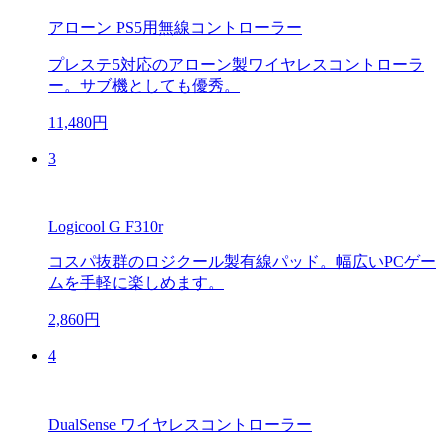
アローン PS5用無線コントローラー
プレステ5対応のアローン製ワイヤレスコントローラ
ー。サブ機としても優秀。
11,480円
3
Logicool G F310r
コスパ抜群のロジクール製有線パッド。幅広いPCゲー
ムを手軽に楽しめます。
2,860円
4
DualSense ワイヤレスコントローラー