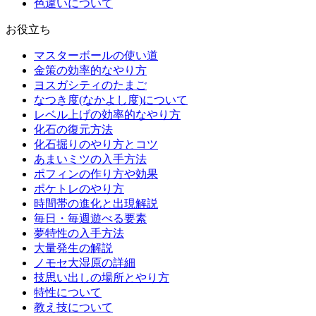
色違いについて
お役立ち
マスターボールの使い道
金策の効率的なやり方
ヨスガシティのたまご
なつき度(なかよし度)について
レベル上げの効率的なやり方
化石の復元方法
化石掘りのやり方とコツ
あまいミツの入手方法
ポフィンの作り方や効果
ポケトレのやり方
時間帯の進化と出現解説
毎日・毎週遊べる要素
夢特性の入手方法
大量発生の解説
ノモセ大湿原の詳細
技思い出しの場所とやり方
特性について
教え技について