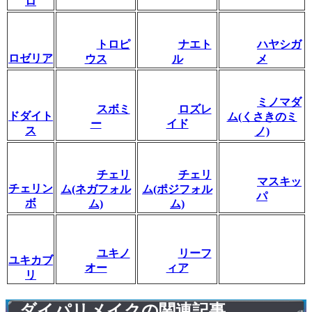
ロ
トロピ
ナエト
ハヤシガ
ロゼリア
ウス
ル
メ
ミノマダ
スボミ
ロズレ
ドダイト
ム(くさきのミ
ー
イド
ス
ノ)
チェリ
チェリ
マスキッ
チェリン
ム(ネガフォル
ム(ポジフォル
パ
ボ
ム)
ム)
ユキノ
リーフ
ユキカブ
オー
ィア
リ
ダイパリメイクの関連記事