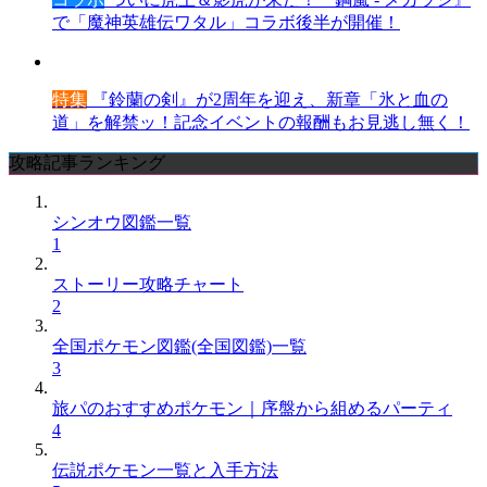
で「魔神英雄伝ワタル」コラボ後半が開催！
特集
『鈴蘭の剣』が2周年を迎え、新章「氷と血の
道」を解禁ッ！記念イベントの報酬もお見逃し無く！
攻略記事ランキング
シンオウ図鑑一覧
1
ストーリー攻略チャート
2
全国ポケモン図鑑(全国図鑑)一覧
3
旅パのおすすめポケモン｜序盤から組めるパーティ
4
伝説ポケモン一覧と入手方法