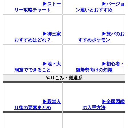
▶ストー
▶バージョ
リー攻略チャート
ン違いとおすすめ
▶御三家
▶旅パのお
おすすめはどれ？
すすめポケモン
▶地下大
▶初心者・
洞窟でできること
復帰勢向けの知識
やりこみ・厳選系
▶殿堂入
▶全国図鑑
り後の要素まとめ
の入手方法