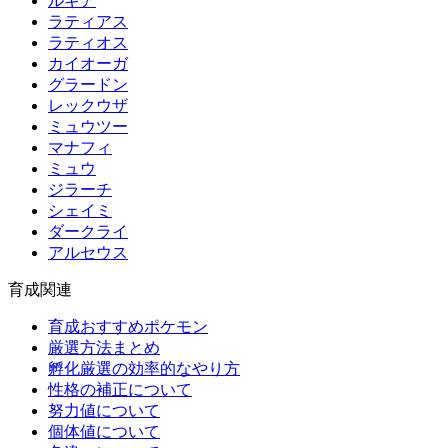
ルギア
ラティアス
ラティオス
カイオーガ
グラードン
レックウザ
ミュウツー
マナフィ
ミュウ
ジラーチ
シェイミ
ダークライ
アルセウス
育成関連
育成おすすめポケモン
厳選方法まとめ
孵化厳選の効率的なやり方
性格の補正について
努力値について
個体値について