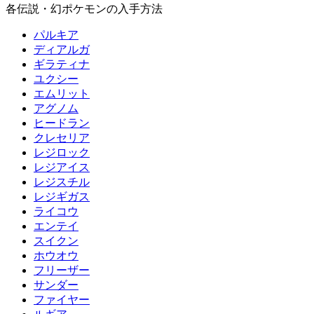
各伝説・幻ポケモンの入手方法
パルキア
ディアルガ
ギラティナ
ユクシー
エムリット
アグノム
ヒードラン
クレセリア
レジロック
レジアイス
レジスチル
レジギガス
ライコウ
エンテイ
スイクン
ホウオウ
フリーザー
サンダー
ファイヤー