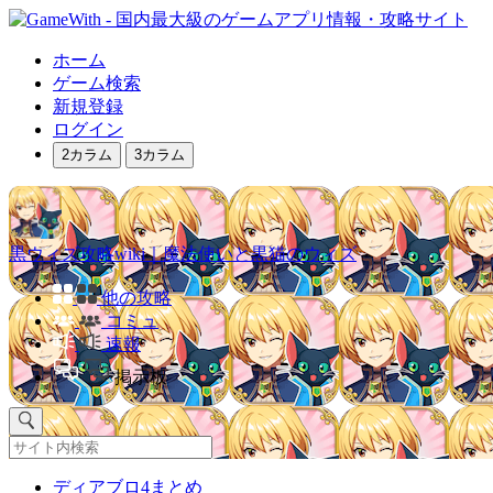
ホーム
ゲーム検索
新規登録
ログイン
2カラム
3カラム
黒ウィズ攻略wiki｜魔法使いと黒猫のウィズ
他の攻略
コミュ
速報
掲示板
ディアブロ4まとめ