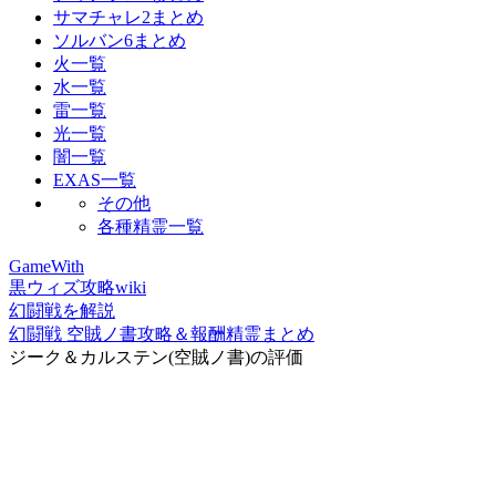
サマチャレ2まとめ
ソルバン6まとめ
火一覧
水一覧
雷一覧
光一覧
闇一覧
EXAS一覧
その他
各種精霊一覧
GameWith
黒ウィズ攻略wiki
幻闘戦を解説
幻闘戦 空賊ノ書攻略＆報酬精霊まとめ
ジーク＆カルステン(空賊ノ書)の評価