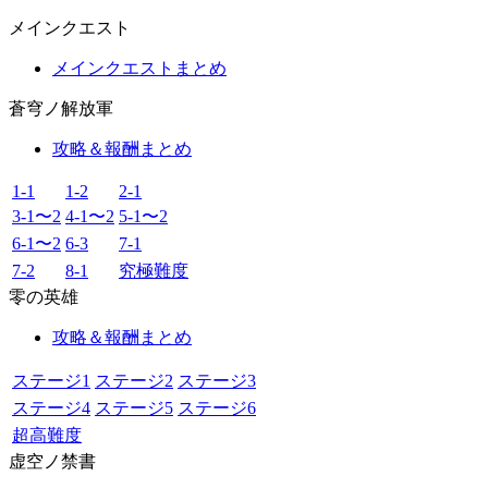
メインクエスト
メインクエストまとめ
蒼穹ノ解放軍
攻略＆報酬まとめ
1-1
1-2
2-1
3-1〜2
4-1〜2
5-1〜2
6-1〜2
6-3
7-1
7-2
8-1
究極難度
零の英雄
攻略＆報酬まとめ
ステージ1
ステージ2
ステージ3
ステージ4
ステージ5
ステージ6
超高難度
虚空ノ禁書