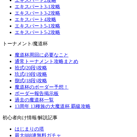
エキスパート2攻略
エキスパート3-1攻略
エキスパート3-2攻略
エキスパート4攻略
エキスパート5-1攻略
エキスパート5-2攻略
トーナメント/魔道杯
魔道杯周回に必要なこと
通常トーナメント攻略まとめ
拾式(20段)攻略
玖式(19段)攻略
捌式(18段)攻略
魔道杯のボーダー予想！
ボーダー報告掲示板
過去の魔道杯一覧
13周年 13種族の大魔道杯 覇級攻略
初心者向け情報/解説記事
はじまりの塔
最大888連無料ガチャ