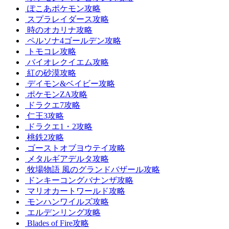
ぽこあポケモン攻略
スプラレイダース攻略
時のオカリナ攻略
ペルソナ4ゴールデン攻略
トモコレ攻略
バイオレクイエム攻略
紅の砂漠攻略
デイモン&ベイビー攻略
ポケモンZA攻略
ドラクエ7攻略
仁王3攻略
ドラクエ1・2攻略
桃鉄2攻略
ゴーストオブヨウテイ攻略
メタルギアデルタ攻略
牧場物語 風のグランドバザール攻略
ドンキーコングバナンザ攻略
マリオカートワールド攻略
モンハンワイルズ攻略
エルデンリング攻略
Blades of Fire攻略