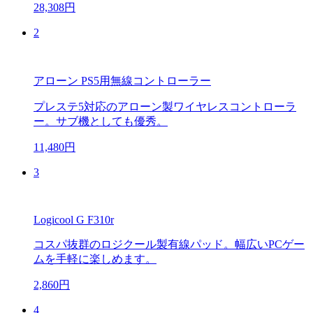
28,308円
2
アローン PS5用無線コントローラー
プレステ5対応のアローン製ワイヤレスコントローラ
ー。サブ機としても優秀。
11,480円
3
Logicool G F310r
コスパ抜群のロジクール製有線パッド。幅広いPCゲー
ムを手軽に楽しめます。
2,860円
4