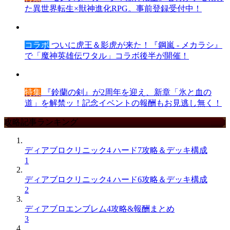
た異世界転生×獣神進化RPG。事前登録受付中！
コラボ
ついに虎王＆影虎が来た！『鋼嵐 - メカラシ』
で「魔神英雄伝ワタル」コラボ後半が開催！
特集
『鈴蘭の剣』が2周年を迎え、新章「氷と血の
道」を解禁ッ！記念イベントの報酬もお見逃し無く！
攻略記事ランキング
ディアブロクリニック4 ハード7攻略＆デッキ構成
1
ディアブロクリニック4 ハード6攻略＆デッキ構成
2
ディアブロエンブレム4攻略&報酬まとめ
3