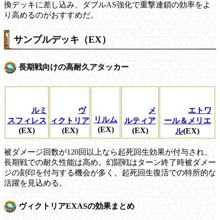
換デッキに差し込み、ダブルAS強化で重撃連鎖の効率をよ
り高めるのがおすすめだ。
サンプルデッキ（EX）
長期戦向けの高耐久アタッカー
ルミ
ヴ
メ
エトワ
リルム
スフィレス
ィクトリア
ルティア
ール＆メリエ
(EX)
(EX)
(EX)
(EX)
ル
(EX)
被ダメージ回数が120回以上なら起死回生効果が付与され、
長期戦での耐久性能は高め。幻闘戦はターン終了時被ダメー
ジの刻印を付与する機会が多く、起死回生復活での特所的な
活躍を見込める。
ヴィクトリアEXASの効果まとめ