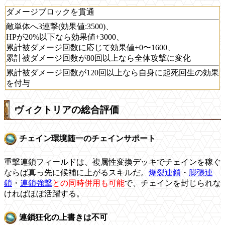
ダメージブロックを貫通
敵単体へ3連撃(効果値:3500)、
HPが20%以下なら効果値+3000、
累計被ダメージ回数に応じて効果値+0〜1600、
累計被ダメージ回数が80回以上なら全体攻撃に変化
累計被ダメージ回数が120回以上なら自身に起死回生の効果
を付与
ヴィクトリアの総合評価
チェイン環境随一のチェインサポート
重撃連鎖フィールドは、複属性変換デッキでチェインを稼ぐ
ならば真っ先に候補に上がるスキルだ。
爆裂連鎖
・
膨張連
鎖
・
連鎖強撃
との同時併用も可能
で、チェインを封じられな
ければほぼ活躍する。
連鎖狂化の上書きは不可