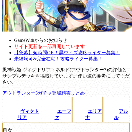
GameWithからのお知らせ
サイト更新を一部再開しています
【急募】短時間OK！黒ウィズ攻略ライター募集！
未経験可&完全在宅！攻略ライター募集！
風神戦姫 ヴィクトリア・ネルド(アウトランダー3)の評価と
サンプルデッキを掲載しています。使い道の参考にしてくだ
さい。
アウトランダー3ガチャ登場精霊まとめ
ヴィクト
エーフ
エリア
アル
リア
ァ
ナ
ル
目次