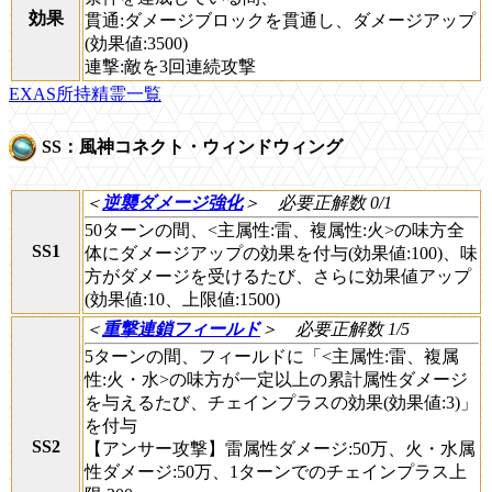
効果
貫通:ダメージブロックを貫通し、ダメージアップ
(効果値:3500)
連撃:敵を3回連続攻撃
EXAS所持精霊一覧
SS：風神コネクト・ウィンドウィング
＜
逆襲ダメージ強化
＞
必要正解数 0/1
50ターンの間、<主属性:雷、複属性:火>の味方全
SS1
体にダメージアップの効果を付与(効果値:100)、味
方がダメージを受けるたび、さらに効果値アップ
(効果値:10、上限値:1500)
＜
重撃連鎖フィールド
＞
必要正解数 1/5
5ターンの間、フィールドに「<主属性:雷、複属
性:火・水>の味方が一定以上の累計属性ダメージ
を与えるたび、チェインプラスの効果(効果値:3)」
を付与
SS2
【アンサー攻撃】雷属性ダメージ:50万、火・水属
性ダメージ:50万、1ターンでのチェインプラス上