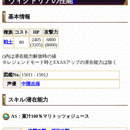
ヴィクトリアの性能
0
基本情報
種族
コスト
HP
攻撃力
2405
6800
戦士
80
(3105)
(8000)
()内は潜在能力解放時の値
※レジェンドモード時とEXASアップの潜在能力は除く
図鑑No.
15011 - 15012
声優
中隈志保
スキル/潜在能力
AS：菓汁100％マリトッツォジュース