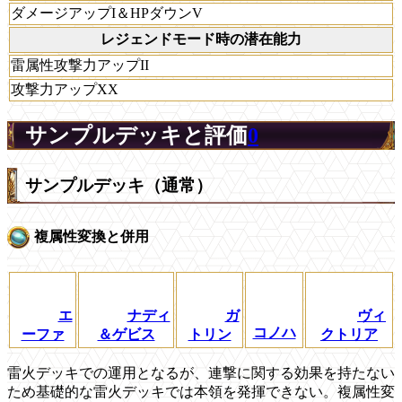
ダメージアップI＆HPダウンV
レジェンドモード時の潜在能力
雷属性攻撃力アップII
攻撃力アップXX
サンプルデッキと評価
0
サンプルデッキ（通常）
複属性変換と併用
エ
ナディ
ガ
ヴィ
コノハ
ーファ
＆ゲビス
トリン
クトリア
雷火デッキでの運用となるが、連撃に関する効果を持たない
ため基礎的な雷火デッキでは本領を発揮できない。複属性変