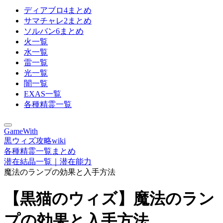
ディアブロ4まとめ
サマチャレ2まとめ
ソルバン6まとめ
火一覧
水一覧
雷一覧
光一覧
闇一覧
EXAS一覧
各種精霊一覧
GameWith
黒ウィズ攻略wiki
各種精霊一覧まとめ
潜在結晶一覧｜潜在能力
魔法のランプの効果と入手方法
【黒猫のウィズ】魔法のラン
プの効果と入手方法