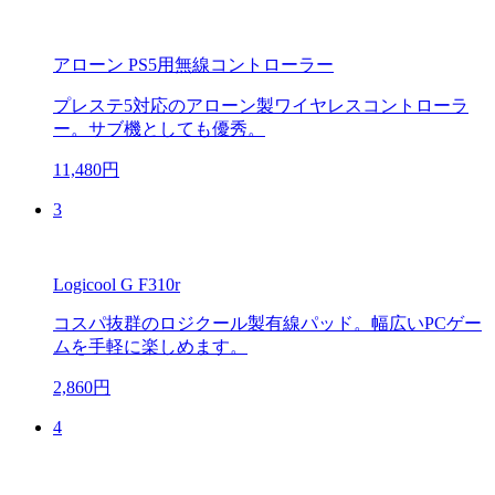
アローン PS5用無線コントローラー
プレステ5対応のアローン製ワイヤレスコントローラ
ー。サブ機としても優秀。
11,480円
3
Logicool G F310r
コスパ抜群のロジクール製有線パッド。幅広いPCゲー
ムを手軽に楽しめます。
2,860円
4