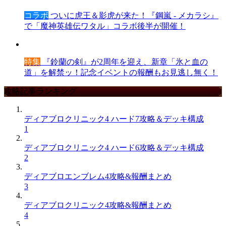
コラボ
ついに虎王＆影虎が来た！『鋼嵐 - メカラシ』
で「魔神英雄伝ワタル」コラボ後半が開催！
特集
『鈴蘭の剣』が2周年を迎え、新章「氷と血の
道」を解禁ッ！記念イベントの報酬もお見逃し無く！
攻略記事ランキング
ディアブロクリニック4 ハード7攻略＆デッキ構成
1
ディアブロクリニック4 ハード6攻略＆デッキ構成
2
ディアブロエンブレム4攻略&報酬まとめ
3
ディアブロクリニック4攻略&報酬まとめ
4