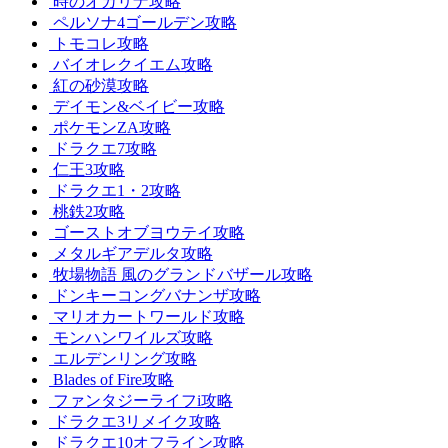
時のオカリナ攻略
ペルソナ4ゴールデン攻略
トモコレ攻略
バイオレクイエム攻略
紅の砂漠攻略
デイモン&ベイビー攻略
ポケモンZA攻略
ドラクエ7攻略
仁王3攻略
ドラクエ1・2攻略
桃鉄2攻略
ゴーストオブヨウテイ攻略
メタルギアデルタ攻略
牧場物語 風のグランドバザール攻略
ドンキーコングバナンザ攻略
マリオカートワールド攻略
モンハンワイルズ攻略
エルデンリング攻略
Blades of Fire攻略
ファンタジーライフi攻略
ドラクエ3リメイク攻略
ドラクエ10オフライン攻略