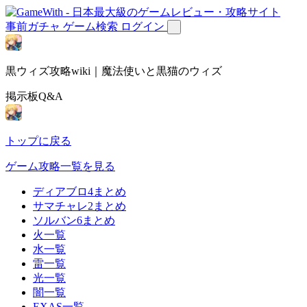
事前ガチャ
ゲーム検索
ログイン
黒ウィズ攻略wiki｜魔法使いと黒猫のウィズ
掲示板Q&A
トップに戻る
ゲーム攻略一覧を見る
ディアブロ4まとめ
サマチャレ2まとめ
ソルバン6まとめ
火一覧
水一覧
雷一覧
光一覧
闇一覧
EXAS一覧