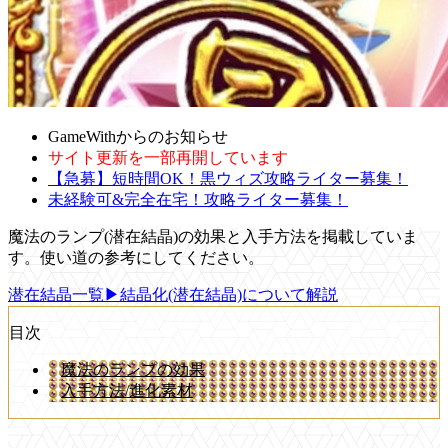
GameWithからのお知らせ
サイト更新を一部再開しています
【急募】短時間OK！黒ウィズ攻略ライター募集！
未経験可&完全在宅！攻略ライター募集！
魔法のランプ(潜在結晶)の効果と入手方法を掲載していま
す。使い道の参考にしてください。
潜在結晶一覧
▶結晶化(潜在結晶)について解説
目次
魔法のランプの効果
入手方法/進化素材