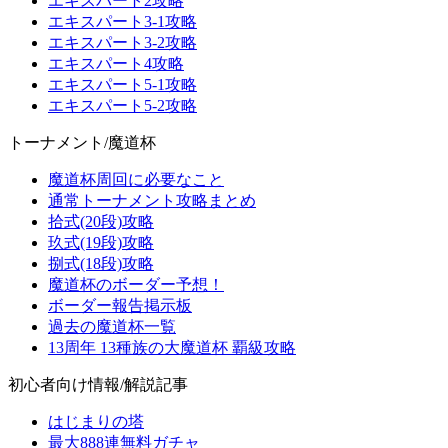
エキスパート2攻略
エキスパート3-1攻略
エキスパート3-2攻略
エキスパート4攻略
エキスパート5-1攻略
エキスパート5-2攻略
トーナメント/魔道杯
魔道杯周回に必要なこと
通常トーナメント攻略まとめ
拾式(20段)攻略
玖式(19段)攻略
捌式(18段)攻略
魔道杯のボーダー予想！
ボーダー報告掲示板
過去の魔道杯一覧
13周年 13種族の大魔道杯 覇級攻略
初心者向け情報/解説記事
はじまりの塔
最大888連無料ガチャ