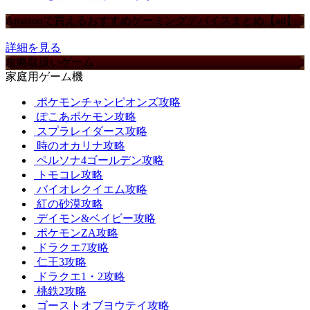
Amazonで買えるおすすめゲーミングデバイスまとめ【ad】
詳細を見る
攻略取扱いゲーム
家庭用ゲーム機
ポケモンチャンピオンズ攻略
ぽこあポケモン攻略
スプラレイダース攻略
時のオカリナ攻略
ペルソナ4ゴールデン攻略
トモコレ攻略
バイオレクイエム攻略
紅の砂漠攻略
デイモン&ベイビー攻略
ポケモンZA攻略
ドラクエ7攻略
仁王3攻略
ドラクエ1・2攻略
桃鉄2攻略
ゴーストオブヨウテイ攻略