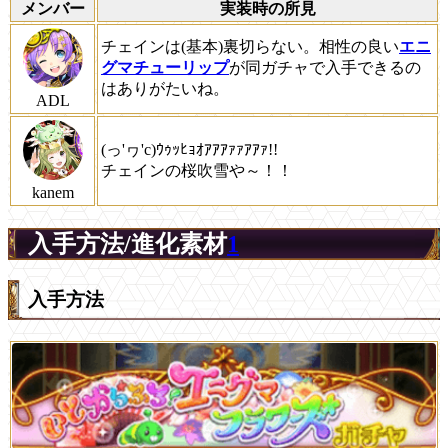
メンバー
実装時の所見
チェインは(基本)裏切らない。相性の良い
エニ
グマチューリップ
が同ガチャで入手できるの
はありがたいね。
ADL
(っ'ヮ'c)ｳｩｯﾋｮｵｱｱｱｧｧｱｱｧ!!
チェインの桜吹雪や～！！
kanem
入手方法/進化素材
1
入手方法