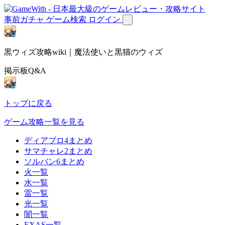
事前ガチャ
ゲーム検索
ログイン
黒ウィズ攻略wiki｜魔法使いと黒猫のウィズ
掲示板Q&A
トップに戻る
ゲーム攻略一覧を見る
ディアブロ4まとめ
サマチャレ2まとめ
ソルバン6まとめ
火一覧
水一覧
雷一覧
光一覧
闇一覧
EXAS一覧