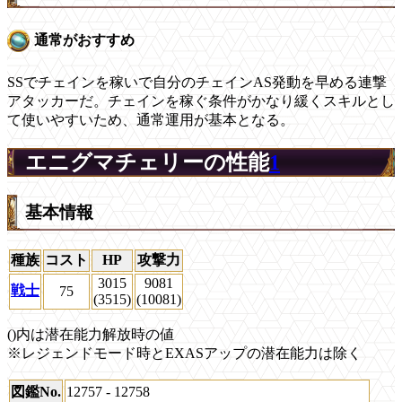
通常がおすすめ
SSでチェインを稼いで自分のチェインAS発動を早める連撃
アタッカーだ。チェインを稼ぐ条件がかなり緩くスキルとし
て使いやすいため、通常運用が基本となる。
エニグマチェリーの性能
1
基本情報
種族
コスト
HP
攻撃力
3015
9081
戦士
75
(3515)
(10081)
()内は潜在能力解放時の値
※レジェンドモード時とEXASアップの潜在能力は除く
図鑑No.
12757 - 12758