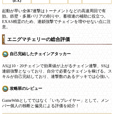
(EX)
起動が早い全体7連撃はトーナメントなどの高速周回で有
効。鉄壁・多層バリアの削りや、蓄積連の補助に役立つ。
EXAS精霊のため、連鎖強撃でチェインを増やせない点に注
意。
エニグマチェリーの総合評価
自己完結したチェインアタッカー
ASは10・20チェインで効果値が上がるチェイン連撃、SSは
連鎖強撃となっており、自分で必要なチェインを稼げる。ス
キルが自己完結しており、連撃数のあるデッキでは心強い。
攻略班のレビュー
GameWithとしてではなく「いちプレイヤー」として。メン
バー個人の独断と偏見による評価を紹介！