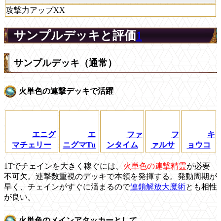
攻撃力アップXX
サンプルデッキと評価
1
サンプルデッキ（通常）
火単色の連撃デッキで活躍
エニグ
エ
ファ
フ
キ
マチェリー
ニグマTu
ンタイム
ァルサ
ョウコ
1Tでチェインを大きく稼ぐには、
火単色の連撃精霊
が必要
不可欠。連撃数重視のデッキで本領を発揮する。発動周期が
早く、チェインがすぐに溜まるので
連鎖解放大魔術
とも相性
が良い。
火単色のメインアタッカーとして