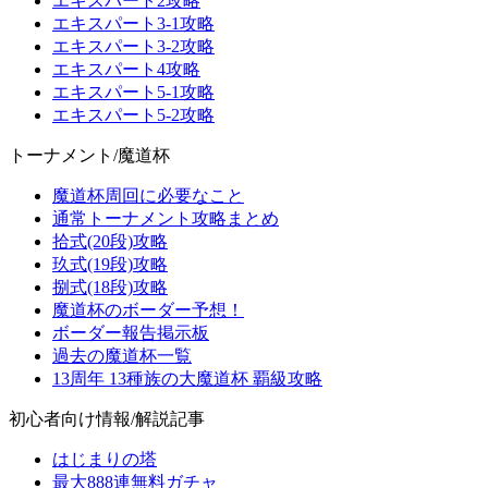
エキスパート2攻略
エキスパート3-1攻略
エキスパート3-2攻略
エキスパート4攻略
エキスパート5-1攻略
エキスパート5-2攻略
トーナメント/魔道杯
魔道杯周回に必要なこと
通常トーナメント攻略まとめ
拾式(20段)攻略
玖式(19段)攻略
捌式(18段)攻略
魔道杯のボーダー予想！
ボーダー報告掲示板
過去の魔道杯一覧
13周年 13種族の大魔道杯 覇級攻略
初心者向け情報/解説記事
はじまりの塔
最大888連無料ガチャ