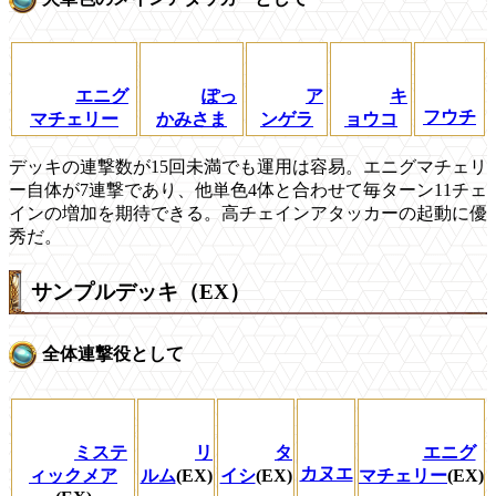
エニグ
ぽっ
ア
キ
フウチ
マチェリー
かみさま
ンゲラ
ョウコ
デッキの連撃数が15回未満でも運用は容易。エニグマチェリ
ー自体が7連撃であり、他単色4体と合わせて毎ターン11チェ
インの増加を期待できる。高チェインアタッカーの起動に優
秀だ。
サンプルデッキ（EX）
全体連撃役として
ミステ
リ
タ
エニグ
カヌエ
ィックメア
ルム
(EX)
イシ
(EX)
マチェリー
(EX)