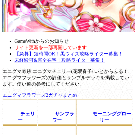
GameWithからのお知らせ
サイト更新を一部再開しています
【急募】短時間OK！黒ウィズ攻略ライター募集！
未経験可&完全在宅！攻略ライター募集！
エニグマ奇跡 エニグマチェリー(花隈春子/ いとからふる！
エニグマフラワーズ)の評価とサンプルデッキを掲載してい
ます。使い道の参考にしてください。
エニグマフラワーズ2ガチャまとめ
チェリ
サンフラ
モーニンググロー
ー
ワー
リー