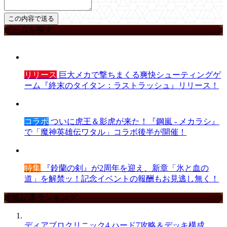
ゲームを探す
リリース
巨大メカで撃ちまくる爽快シューティングゲ
ーム『終末のタイタン：ラストラッシュ』リリース！
コラボ
ついに虎王＆影虎が来た！『鋼嵐 - メカラシ』
で「魔神英雄伝ワタル」コラボ後半が開催！
特集
『鈴蘭の剣』が2周年を迎え、新章「氷と血の
道」を解禁ッ！記念イベントの報酬もお見逃し無く！
攻略記事ランキング
ディアブロクリニック4 ハード7攻略＆デッキ構成