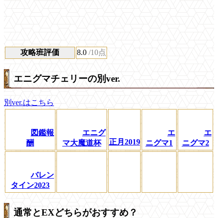
攻略班評価
8.0
/10点
エニグマチェリーの別ver.
別ver.はこちら
図鑑報
エニグ
エ
エ
正月2019
酬
マ大魔道杯
ニグマ1
ニグマ2
バレン
タイン2023
通常とEXどちらがおすすめ？