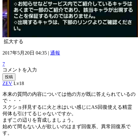
拡大する
2017年5月20日 04:35 |
通報
7
コメントを入力
投稿
ZEV
Lv18
本来の質問の内容については他の方が既に答えられているの
で・・・
スクショ拝見するに火と水はいい感じにAS回復使える精霊
何体も引けてるじゃないですか。
まずこの辺りを育成しましょう。
始めて間もない人が欲しいのはまず回復系、異常回復系で
す。