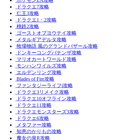
ポケモンZA攻略
ドラクエ7攻略
仁王3攻略
ドラクエ1・2攻略
桃鉄2攻略
ゴーストオブヨウテイ攻略
メタルギアデルタ攻略
牧場物語 風のグランドバザール攻略
ドンキーコングバナンザ攻略
マリオカートワールド攻略
モンハンワイルズ攻略
エルデンリング攻略
Blades of Fire攻略
ファンタジーライフi攻略
ドラクエ3リメイク攻略
ドラクエ10オフライン攻略
ドラクエ11攻略
ドラクエモンスターズ3攻略
ドラクエ6攻略
メタファー攻略
知恵のかりもの攻略
魔女の泉R攻略