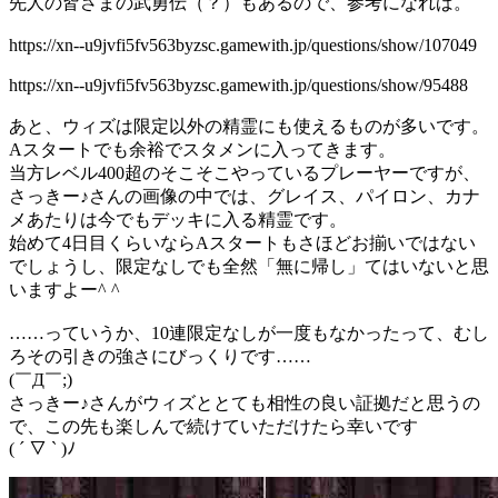
先人の皆さまの武勇伝（？）もあるので、参考になれば。
https://xn--u9jvfi5fv563byzsc.gamewith.jp/questions/show/107049
https://xn--u9jvfi5fv563byzsc.gamewith.jp/questions/show/95488
あと、ウィズは限定以外の精霊にも使えるものが多いです。
Aスタートでも余裕でスタメンに入ってきます。
当方レベル400超のそこそこやっているプレーヤーですが、
さっきー♪さんの画像の中では、グレイス、パイロン、カナ
メあたりは今でもデッキに入る精霊です。
始めて4日目くらいならAスタートもさほどお揃いではない
でしょうし、限定なしでも全然「無に帰し」てはいないと思
いますよー^ ^
……っていうか、10連限定なしが一度もなかったって、むし
ろその引きの強さにびっくりです……
(￣Д￣;)
さっきー♪さんがウィズととても相性の良い証拠だと思うの
で、この先も楽しんで続けていただけたら幸いです
( ´ ▽ ` )ﾉ