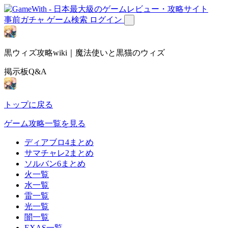
事前ガチャ
ゲーム検索
ログイン
黒ウィズ攻略wiki｜魔法使いと黒猫のウィズ
掲示板Q&A
トップに戻る
ゲーム攻略一覧を見る
ディアブロ4まとめ
サマチャレ2まとめ
ソルバン6まとめ
火一覧
水一覧
雷一覧
光一覧
闇一覧
EXAS一覧