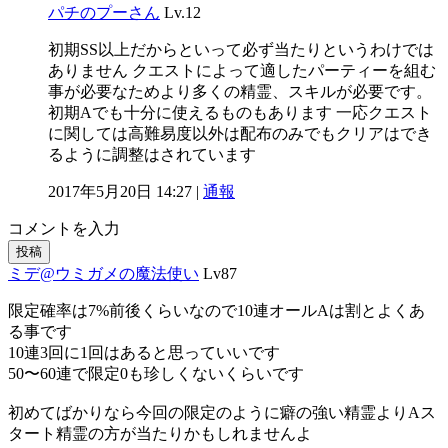
パチのプーさん
Lv.12
初期SS以上だからといって必ず当たりというわけでは
ありません クエストによって適したパーティーを組む
事が必要なためより多くの精霊、スキルが必要です。
初期Aでも十分に使えるものもあります 一応クエスト
に関しては高難易度以外は配布のみでもクリアはでき
るように調整はされています
2017年5月20日 14:27 |
通報
コメントを入力
投稿
ミデ@ウミガメの魔法使い
Lv87
限定確率は7%前後くらいなので10連オールAは割とよくあ
る事です
10連3回に1回はあると思っていいです
50〜60連で限定0も珍しくないくらいです
初めてばかりなら今回の限定のように癖の強い精霊よりAス
タート精霊の方が当たりかもしれませんよ