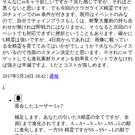
そんなにssキャラ欲しいですか？見た感じですが、それほど
悪くないと思います。でも今回のクウガライズ精霊ですが、
20チェインでのas 条件が付きます。呪符はイベントのみな
ので、自分でチェインプラスもしくは、斬撃大魔術の持ち合
わせが無ければ即戦力にはなりません。そうなると次回のイ
ベントでも対応できずに挫折ということもあります。確かに
L精霊は強いですが、4日前からであれば、画像に載ってい
る全精霊を育ててみてはいかがでしょうか？火ならグレイス
がいるので当面のスタメン決定だと思います。※それにss で
ゲットしても進化素材カメオンを効率良くゲットできなけれ
ば強さは半減ですよ。Lだとコストが首しめます。
2017年5月24日 18:42 |
通報
1
退会したユーザー
Lv.7
補足します。あなたの引いたA精霊の全てですが、全
員Lまで進化されてます。A→A+→S→S+→SS→Lの順
に進化します。一方SS 精霊ですがSS→SS+→Lの順で