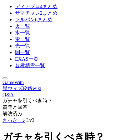
ディアブロ4まとめ
サマチャレ2まとめ
ソルバン6まとめ
火一覧
水一覧
雷一覧
光一覧
闇一覧
EXAS一覧
各種精霊一覧
GameWith
黒ウィズ攻略wiki
Q&A
ガチャを引くべき時？
質問と回答
解決済み
さっきー♪
Lv3
ガチャを引くべき時？