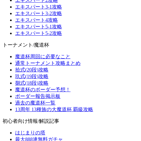
エキスパート2攻略
エキスパート3-1攻略
エキスパート3-2攻略
エキスパート4攻略
エキスパート5-1攻略
エキスパート5-2攻略
トーナメント/魔道杯
魔道杯周回に必要なこと
通常トーナメント攻略まとめ
拾式(20段)攻略
玖式(19段)攻略
捌式(18段)攻略
魔道杯のボーダー予想！
ボーダー報告掲示板
過去の魔道杯一覧
13周年 13種族の大魔道杯 覇級攻略
初心者向け情報/解説記事
はじまりの塔
最大888連無料ガチャ