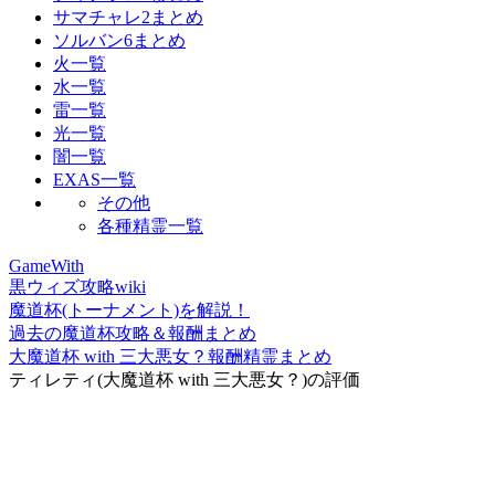
サマチャレ2まとめ
ソルバン6まとめ
火一覧
水一覧
雷一覧
光一覧
闇一覧
EXAS一覧
その他
各種精霊一覧
GameWith
黒ウィズ攻略wiki
魔道杯(トーナメント)を解説！
過去の魔道杯攻略＆報酬まとめ
大魔道杯 with 三大悪女？報酬精霊まとめ
ティレティ(大魔道杯 with 三大悪女？)の評価