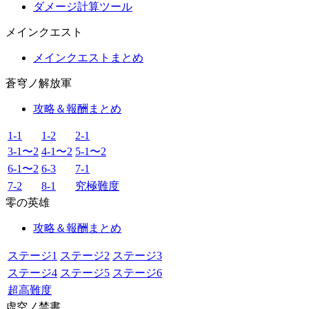
ダメージ計算ツール
メインクエスト
メインクエストまとめ
蒼穹ノ解放軍
攻略＆報酬まとめ
1-1
1-2
2-1
3-1〜2
4-1〜2
5-1〜2
6-1〜2
6-3
7-1
7-2
8-1
究極難度
零の英雄
攻略＆報酬まとめ
ステージ1
ステージ2
ステージ3
ステージ4
ステージ5
ステージ6
超高難度
虚空ノ禁書