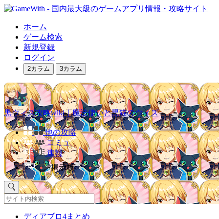
ホーム
ゲーム検索
新規登録
ログイン
2カラム
3カラム
黒ウィズ攻略wiki｜魔法使いと黒猫のウィズ
他の攻略
コミュ
速報
掲示板
ディアブロ4まとめ