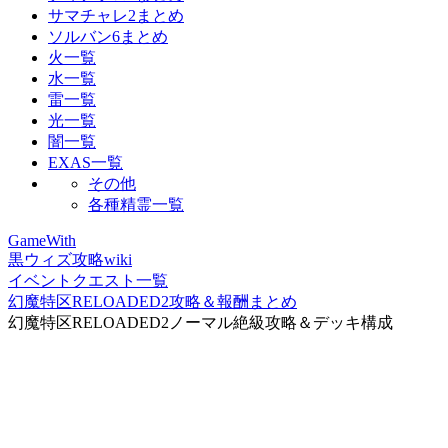
サマチャレ2まとめ
ソルバン6まとめ
火一覧
水一覧
雷一覧
光一覧
闇一覧
EXAS一覧
その他
各種精霊一覧
GameWith
黒ウィズ攻略wiki
イベントクエスト一覧
幻魔特区RELOADED2攻略＆報酬まとめ
幻魔特区RELOADED2ノーマル絶級攻略＆デッキ構成