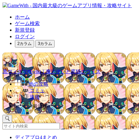
ホーム
ゲーム検索
新規登録
ログイン
2カラム
3カラム
黒ウィズ攻略wiki｜魔法使いと黒猫のウィズ
他の攻略
コミュ
速報
掲示板
ディアブロ4まとめ