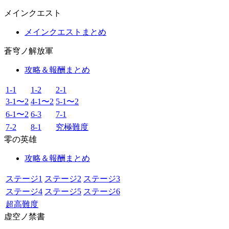
メインクエスト
メインクエストまとめ
蒼穹ノ解放軍
攻略＆報酬まとめ
1-1
1-2
2-1
3-1〜2
4-1〜2
5-1〜2
6-1〜2
6-3
7-1
7-2
8-1
究極難度
零の英雄
攻略＆報酬まとめ
ステージ1
ステージ2
ステージ3
ステージ4
ステージ5
ステージ6
超高難度
虚空ノ禁書