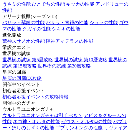
うさミの性能
ひとでちの性能
キッカの性能
アンドリューの
性能
アリーナ報酬(シーズン15)
バサラ・翆鎧の性能
バサラ・青鎧の性能
シュラの性能
ゴウ
マの性能
クガイの性能
シキキの性能
進化開放
荒神スサノオの性能
陽神アマテラスの性能
常設クエスト
世界樹の試練
世界樹の試練 第5層攻略
世界樹の試練 第10層攻略
世界樹の
試練 第15層攻略
世界樹の試練 第20層攻略
星屑の回廊
星屑の回廊EX攻略
開催中のイベント
初心者応援イベント
初心者応援イベントの攻略情報
開催中のガチャ
ウルトラユニオンガチャ
ウルトラユニオンガチャは引くべき？
アビス＆グルームの
性能
ネコ神・オルタの性能
ゼウス・オルタΩの性能
パプリ
ー・ほしのしずくの性能
ゴブリンキングの性能
リヴァイア