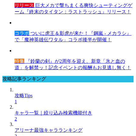
リリース
巨大メカで撃ちまくる爽快シューティングゲ
ーム『終末のタイタン：ラストラッシュ』リリース！
コラボ
ついに虎王＆影虎が来た！『鋼嵐 - メカラシ』
で「魔神英雄伝ワタル」コラボ後半が開催！
特集
『鈴蘭の剣』が2周年を迎え、新章「氷と血の
道」を解禁ッ！記念イベントの報酬もお見逃し無く！
攻略記事ランキング
攻略Tips
1
キャラ一覧｜絞り込み検索機能付き
2
アリーナ最強キャラランキング