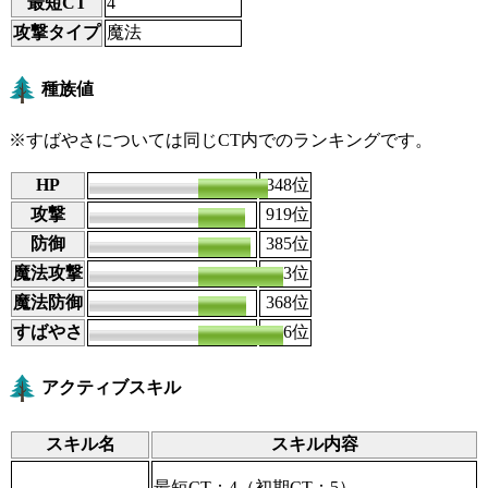
最短CT
4
攻撃タイプ
魔法
種族値
※すばやさについては同じCT内でのランキングです。
HP
120
348
位
攻撃
81
919
位
防御
100
385
位
魔法攻撃
140
213
位
魔法防御
100
368
位
すばやさ
105
276
位
アクティブスキル
スキル名
スキル内容
最短CT：4
（初期CT：5）