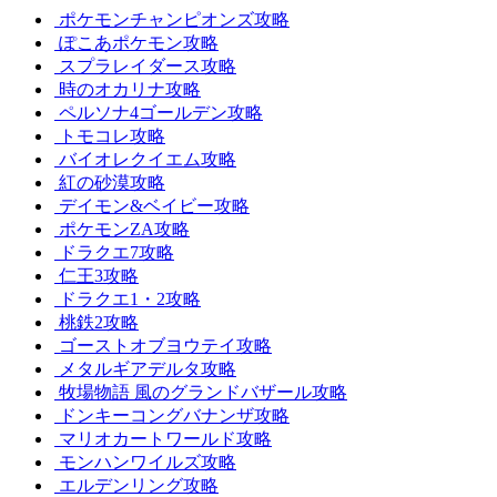
ポケモンチャンピオンズ攻略
ぽこあポケモン攻略
スプラレイダース攻略
時のオカリナ攻略
ペルソナ4ゴールデン攻略
トモコレ攻略
バイオレクイエム攻略
紅の砂漠攻略
デイモン&ベイビー攻略
ポケモンZA攻略
ドラクエ7攻略
仁王3攻略
ドラクエ1・2攻略
桃鉄2攻略
ゴーストオブヨウテイ攻略
メタルギアデルタ攻略
牧場物語 風のグランドバザール攻略
ドンキーコングバナンザ攻略
マリオカートワールド攻略
モンハンワイルズ攻略
エルデンリング攻略