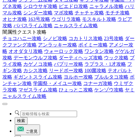
ズネ攻略
シロウサギ攻略
ピエドロ攻略
ニャラメル攻略
ハリ
マル攻略
シンダー攻略
マボ攻略
チャチャ攻略
モチチ攻略
オヒナ攻略
163号攻略
ウゴリラ攻略
モスキルト攻略
ラビア
攻略
ババスライム攻略
ニャルスライム攻略
闇属性クエスト攻略
チョコハニー攻略
シノビ攻略
コカトリス攻略
23号攻略
ダー
クファング攻略
アンラッキー攻略
ポイミー攻略
アメジー攻
略
オオダタリ攻略
ウォーロック攻略
ワンタン攻略
ゲゲルガ
攻略
デーモンウルフ攻略
ダーティヘッズ攻略
ウック攻略
ブ
ライ攻略
カゲノコ攻略
パプリー攻略
ラプラス・1才攻略
フ
ギン攻略
カシス攻略
リードボー攻略
100菌攻略
テオパルト
攻略
ギガントスライム攻略
ヨルホー攻略
ブルルタコ攻略
ボ
ンチャン攻略
学園祭・メイユー攻略
コナーガ攻略
ウミザク
ラ攻略
マゼスライム攻略
ひょっとこ攻略
ケンゾウ攻略
ヤミ
ニャルスライム攻略
検索
ご意見