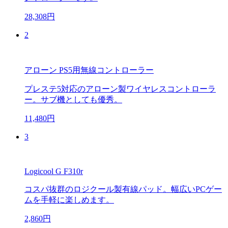
28,308円
2
アローン PS5用無線コントローラー
プレステ5対応のアローン製ワイヤレスコントローラ
ー。サブ機としても優秀。
11,480円
3
Logicool G F310r
コスパ抜群のロジクール製有線パッド。幅広いPCゲー
ムを手軽に楽しめます。
2,860円