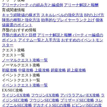
アリーナパーティの組み方と編成例
アリーナ解説と報酬
育成関連情報
キャラ経験値の稼ぎ方
スキルレベルの強化方法
BPの上げ方
陣形の種類と強化方法
効率的なプレイヤーランク上げ
個体
値厳選のポイント
序盤のおすすめ情報
序盤の進め方と目標
アリーナ解説と報酬
パーティー編成の
ポイント
アイテム一覧と入手方法
おすすめのイベントモン
スター
クエスト攻略
クエスト一覧
ノーマルクエスト攻略一覧
ノーマルクエスト攻略
初級攻略
中級攻略
上級攻略
超級攻略
超上級攻略
イベントクエスト攻略
イベントクエスト一覧
イベントクエスト攻略一覧
EX/SEC攻略
ライジンEX攻略
フウジンEX攻略
アバララアルバEX攻略
ラ
イジンSEC攻略
フウジンSEC攻略
ブリザードSEC攻略
スレ
イプニルSEC攻略
デカナイトSECの攻略
ピピンパSECの攻