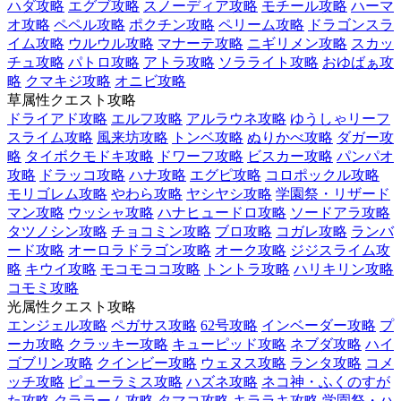
ハダ攻略
エグブ攻略
スノーディア攻略
モチール攻略
ハーマ
オ攻略
ペペル攻略
ポクチン攻略
ペリーム攻略
ドラゴンスラ
イム攻略
ウルウル攻略
マナーテ攻略
ニギリメン攻略
スカッ
チュ攻略
パトロ攻略
アトラ攻略
ソラライト攻略
おゆばぁ攻
略
クマキジ攻略
オニビ攻略
草属性クエスト攻略
ドライアド攻略
エルフ攻略
アルラウネ攻略
ゆうしゃリーフ
スライム攻略
風来坊攻略
トンベ攻略
ぬりかべ攻略
ダガー攻
略
タイボクモドキ攻略
ドワーフ攻略
ビスカー攻略
パンパオ
攻略
ドラッコ攻略
ハナ攻略
エグピ攻略
コロポックル攻略
モリゴレム攻略
やわら攻略
ヤシヤシ攻略
学園祭・リザード
マン攻略
ウッシャ攻略
ハナヒュードロ攻略
ソードアラ攻略
タツノシン攻略
チョコミン攻略
ブロ攻略
コガレ攻略
ランバ
ード攻略
オーロラドラゴン攻略
オーク攻略
ジジスライム攻
略
キウイ攻略
モコモココ攻略
トントラ攻略
ハリキリン攻略
コモミ攻略
光属性クエスト攻略
エンジェル攻略
ペガサス攻略
62号攻略
インベーダー攻略
プ
ーカ攻略
クラッキー攻略
キューピッド攻略
ネブダ攻略
ハイ
ゴブリン攻略
クインビー攻略
ウェヌス攻略
ランタ攻略
コメ
ッチ攻略
ピューラミス攻略
ハズネ攻略
ネコ神・ふくのすが
た攻略
クララーム攻略
タマコ攻略
キララキ攻略
学園祭・ハ