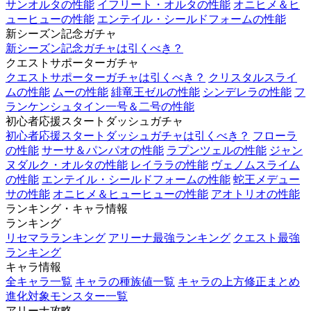
サンオルタの性能
イフリート・オルタの性能
オニヒメ＆ヒ
ューヒューの性能
エンテイル・シールドフォームの性能
新シーズン記念ガチャ
新シーズン記念ガチャは引くべき？
クエストサポーターガチャ
クエストサポーターガチャは引くべき？
クリスタルスライ
ムの性能
ムーの性能
緋竜王ゼルの性能
シンデレラの性能
フ
ランケンシュタイン一号＆二号の性能
初心者応援スタートダッシュガチャ
初心者応援スタートダッシュガチャは引くべき？
フローラ
の性能
サーサ＆パンパオの性能
ラプンツェルの性能
ジャン
ヌダルク・オルタの性能
レイララの性能
ヴェノムスライム
の性能
エンテイル・シールドフォームの性能
蛇王メデュー
サの性能
オニヒメ＆ヒューヒューの性能
アオトリオの性能
ランキング・キャラ情報
ランキング
リセマラランキング
アリーナ最強ランキング
クエスト最強
ランキング
キャラ情報
全キャラ一覧
キャラの種族値一覧
キャラの上方修正まとめ
進化対象モンスター一覧
アリーナ攻略