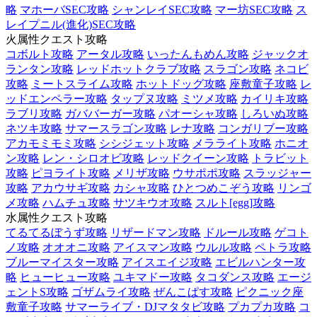
略
マホーバSEC攻略
シャンレイSEC攻略
マー坊SEC攻略
ス
レイプニル(進化)SEC攻略
火属性クエスト攻略
コボルト攻略
アータル攻略
いったんもめん攻略
ジャックオ
ランタン攻略
レッドホットクラブ攻略
スラゴン攻略
ネコビ
攻略
ミートスライム攻略
ホットドッグ攻略
座敷童子攻略
レ
ッドエンペラー攻略
タップヌ攻略
ミツメ攻略
カイリキ攻略
ラブリ攻略
ガババーガー攻略
パオーシャ攻略
しろいぬ攻略
ネツキ攻略
サマースラゴン攻略
レナ攻略
コンガリブー攻略
アカモミモミ攻略
シシジェット攻略
メラライト攻略
ホニオ
ン攻略
レン・シロオビ攻略
レッドクイーン攻略
トラビット
攻略
ピヨライト攻略
メリザ攻略
ウサポポ攻略
スラッジャー
攻略
アカウサギ攻略
カシャ攻略
ひとつめこぞう攻略
リンゴ
メ攻略
ハムチュ攻略
サツキウオ攻略
スルト[egg]攻略
水属性クエスト攻略
てるてるぼうず攻略
リザードマン攻略
ドルール攻略
ゲコト
ノ攻略
オオオニ攻略
アイスマン攻略
ウルル攻略
ペトラ攻略
ブルーマイスター攻略
アイスエイジ攻略
エビルハンター攻
略
ヒューヒュー攻略
ユキマドー攻略
タコダンス攻略
エージ
ェントS攻略
ゴザムライ攻略
ぜんこぱす攻略
ピクニック座
敷童子攻略
サマーライブ・DJマタタビ攻略
プカプカ攻略
コ