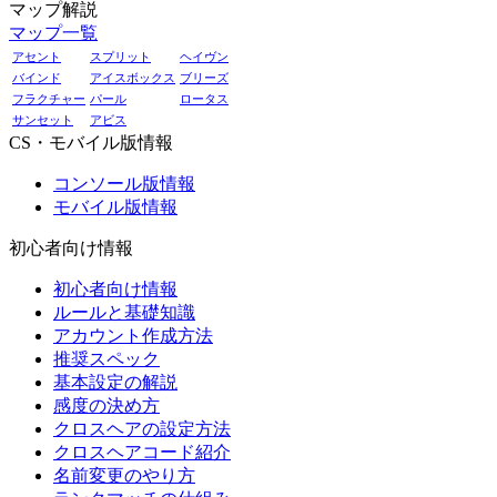
マップ解説
マップ一覧
アセント
スプリット
ヘイヴン
バインド
アイスボックス
ブリーズ
フラクチャー
パール
ロータス
サンセット
アビス
CS・モバイル版情報
コンソール版情報
モバイル版情報
初心者向け情報
初心者向け情報
ルールと基礎知識
アカウント作成方法
推奨スペック
基本設定の解説
感度の決め方
クロスヘアの設定方法
クロスヘアコード紹介
名前変更のやり方