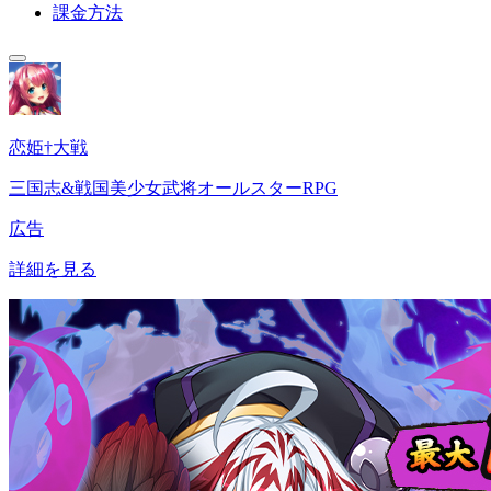
課金方法
恋姫†大戦
三国志&戦国美少女武将オールスターRPG
広告
詳細を見る