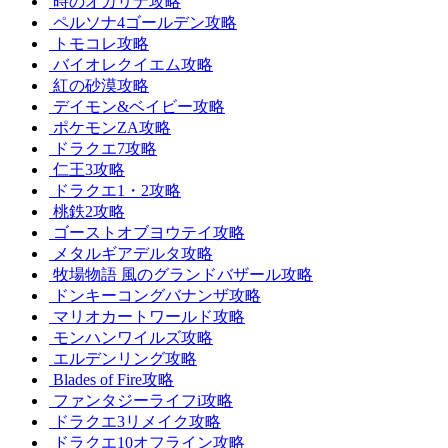
時のオカリナ攻略
ペルソナ4ゴールデン攻略
トモコレ攻略
バイオレクイエム攻略
紅の砂漠攻略
デイモン&ベイビー攻略
ポケモンZA攻略
ドラクエ7攻略
仁王3攻略
ドラクエ1・2攻略
桃鉄2攻略
ゴーストオブヨウテイ攻略
メタルギアデルタ攻略
牧場物語 風のグランドバザール攻略
ドンキーコングバナンザ攻略
マリオカートワールド攻略
モンハンワイルズ攻略
エルデンリング攻略
Blades of Fire攻略
ファンタジーライフi攻略
ドラクエ3リメイク攻略
ドラクエ10オフライン攻略