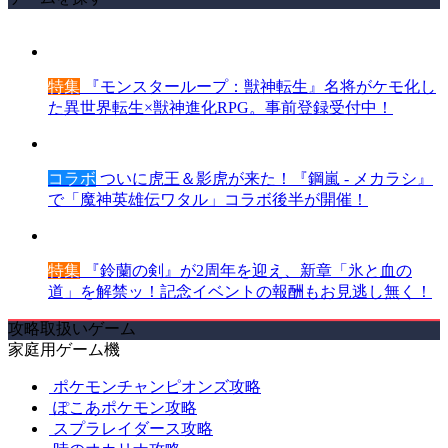
特集
『モンスターループ：獣神転生』名将がケモ化し
た異世界転生×獣神進化RPG。事前登録受付中！
コラボ
ついに虎王＆影虎が来た！『鋼嵐 - メカラシ』
で「魔神英雄伝ワタル」コラボ後半が開催！
特集
『鈴蘭の剣』が2周年を迎え、新章「氷と血の
道」を解禁ッ！記念イベントの報酬もお見逃し無く！
攻略取扱いゲーム
家庭用ゲーム機
ポケモンチャンピオンズ攻略
ぽこあポケモン攻略
スプラレイダース攻略