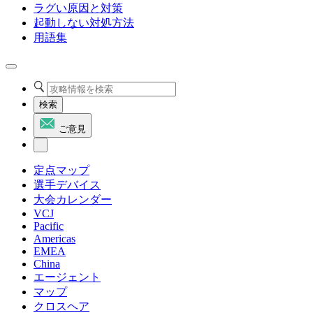
ラグい原因と対策
起動しない対処方法
用語集
検索
ご意見
定点マップ
選手デバイス
大会カレンダー
VCJ
Pacific
Americas
EMEA
China
エージェント
マップ
クロスヘア