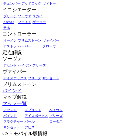
チェンバー
デッドロック
ヴィトー
イニシエーター
ブリーチ
ソーヴァ
スカイ
KAY/O
フェイド
ゲッコー
テホ
コントローラー
オーメン
ブリムストーン
ヴァイパー
アストラ
ハーバー
クローヴ
定点解説
ソーヴァ
アセント
ヘイヴン
ブリーズ
ヴァイパー
アイスボックス
ブリーズ
サンセット
ブリムストーン
バインド
マップ解説
マップ一覧
アセント
スプリット
ヘイヴン
バインド
アイスボックス
ブリーズ
フラクチャー
パール
ロータス
サンセット
アビス
CS・モバイル版情報