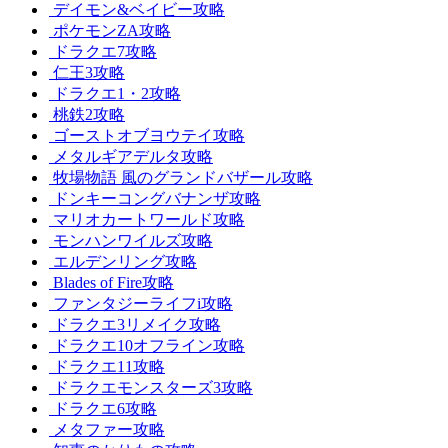
デイモン&ベイビー攻略
ポケモンZA攻略
ドラクエ7攻略
仁王3攻略
ドラクエ1・2攻略
桃鉄2攻略
ゴーストオブヨウテイ攻略
メタルギアデルタ攻略
牧場物語 風のグランドバザール攻略
ドンキーコングバナンザ攻略
マリオカートワールド攻略
モンハンワイルズ攻略
エルデンリング攻略
Blades of Fire攻略
ファンタジーライフi攻略
ドラクエ3リメイク攻略
ドラクエ10オフライン攻略
ドラクエ11攻略
ドラクエモンスターズ3攻略
ドラクエ6攻略
メタファー攻略