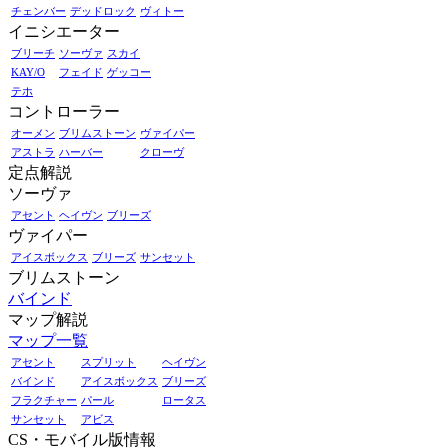
チェンバー
デッドロック
ヴィトー
イニシエーター
ブリーチ
ソーヴァ
スカイ
KAY/O
フェイド
ゲッコー
テホ
コントローラー
オーメン
ブリムストーン
ヴァイパー
アストラ
ハーバー
クローヴ
定点解説
ソーヴァ
アセント
ヘイヴン
ブリーズ
ヴァイパー
アイスボックス
ブリーズ
サンセット
ブリムストーン
バインド
マップ解説
マップ一覧
アセント
スプリット
ヘイヴン
バインド
アイスボックス
ブリーズ
フラクチャー
パール
ロータス
サンセット
アビス
CS・モバイル版情報