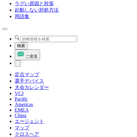
ラグい原因と対策
起動しない対処方法
用語集
検索
ご意見
定点マップ
選手デバイス
大会カレンダー
VCJ
Pacific
Americas
EMEA
China
エージェント
マップ
クロスヘア