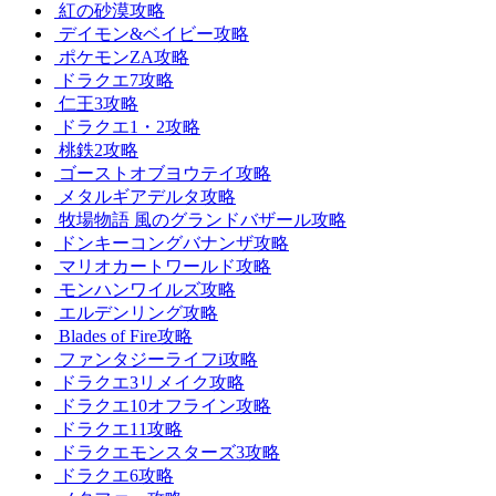
紅の砂漠攻略
デイモン&ベイビー攻略
ポケモンZA攻略
ドラクエ7攻略
仁王3攻略
ドラクエ1・2攻略
桃鉄2攻略
ゴーストオブヨウテイ攻略
メタルギアデルタ攻略
牧場物語 風のグランドバザール攻略
ドンキーコングバナンザ攻略
マリオカートワールド攻略
モンハンワイルズ攻略
エルデンリング攻略
Blades of Fire攻略
ファンタジーライフi攻略
ドラクエ3リメイク攻略
ドラクエ10オフライン攻略
ドラクエ11攻略
ドラクエモンスターズ3攻略
ドラクエ6攻略