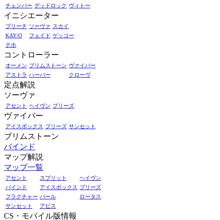
チェンバー
デッドロック
ヴィトー
イニシエーター
ブリーチ
ソーヴァ
スカイ
KAY/O
フェイド
ゲッコー
テホ
コントローラー
オーメン
ブリムストーン
ヴァイパー
アストラ
ハーバー
クローヴ
定点解説
ソーヴァ
アセント
ヘイヴン
ブリーズ
ヴァイパー
アイスボックス
ブリーズ
サンセット
ブリムストーン
バインド
マップ解説
マップ一覧
アセント
スプリット
ヘイヴン
バインド
アイスボックス
ブリーズ
フラクチャー
パール
ロータス
サンセット
アビス
CS・モバイル版情報