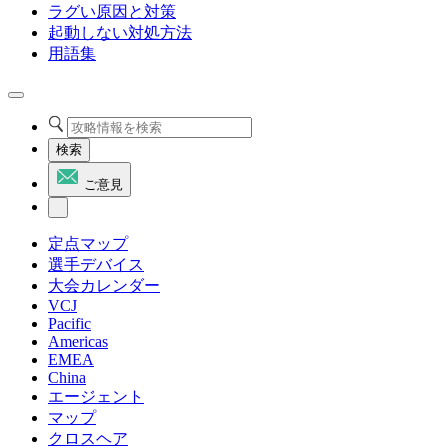
ラグい原因と対策
起動しない対処方法
用語集
検索
ご意見
定点マップ
選手デバイス
大会カレンダー
VCJ
Pacific
Americas
EMEA
China
エージェント
マップ
クロスヘア