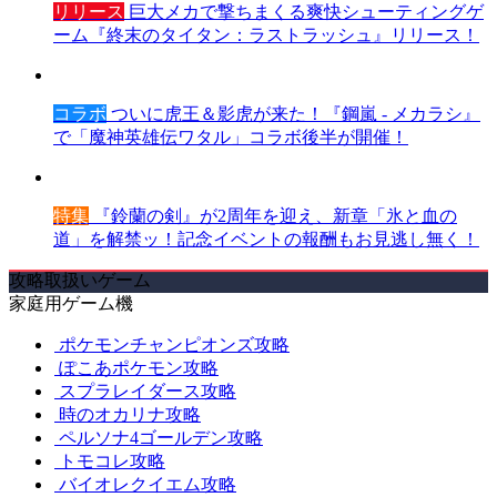
リリース
巨大メカで撃ちまくる爽快シューティングゲ
ーム『終末のタイタン：ラストラッシュ』リリース！
コラボ
ついに虎王＆影虎が来た！『鋼嵐 - メカラシ』
で「魔神英雄伝ワタル」コラボ後半が開催！
特集
『鈴蘭の剣』が2周年を迎え、新章「氷と血の
道」を解禁ッ！記念イベントの報酬もお見逃し無く！
攻略取扱いゲーム
家庭用ゲーム機
ポケモンチャンピオンズ攻略
ぽこあポケモン攻略
スプラレイダース攻略
時のオカリナ攻略
ペルソナ4ゴールデン攻略
トモコレ攻略
バイオレクイエム攻略