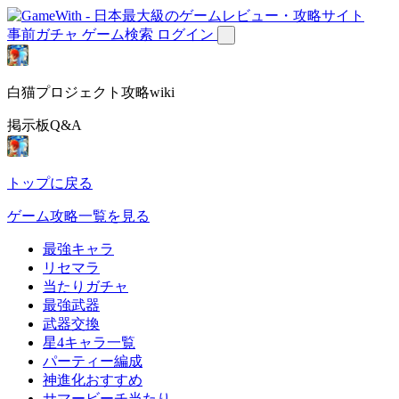
事前ガチャ
ゲーム検索
ログイン
白猫プロジェクト攻略wiki
掲示板Q&A
トップに戻る
ゲーム攻略一覧を見る
最強キャラ
リセマラ
当たりガチャ
最強武器
武器交換
星4キャラ一覧
パーティー編成
神進化おすすめ
サマービーチ当たり