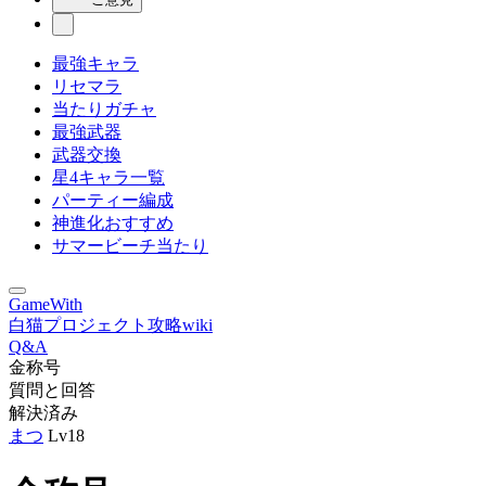
最強キャラ
リセマラ
当たりガチャ
最強武器
武器交換
星4キャラ一覧
パーティー編成
神進化おすすめ
サマービーチ当たり
GameWith
白猫プロジェクト攻略wiki
Q&A
金称号
質問と回答
解決済み
まつ
Lv18