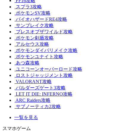
FF16攻略
スプラ3攻略
ポケモンSV攻略
バイオハザードRE4攻略
サンブレイク攻略
ブレスオブザワイルド攻略
ポケモン剣盾攻略
アルセウス攻略
ポケモンダイパリメイク攻略
ポケモンユナイト攻略
あつ森攻略
ユニコーンオーバーロード攻略
ロストジャッジメント攻略
VALORANT攻略
バルダーズゲート3攻略
LET IT DIE: INFERNO攻略
ARC Raiders攻略
サブノーティカ2攻略
一覧を見る
スマホゲーム