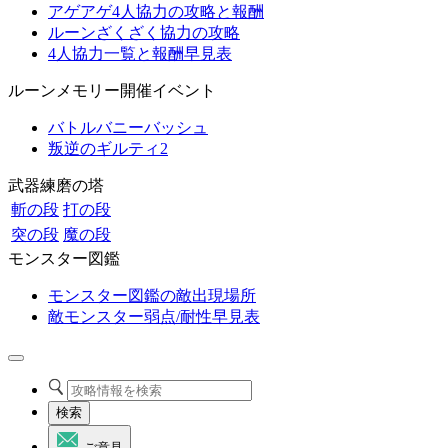
アゲアゲ4人協力の攻略と報酬
ルーンざくざく協力の攻略
4人協力一覧と報酬早見表
ルーンメモリー開催イベント
バトルバニーバッシュ
叛逆のギルティ2
武器練磨の塔
斬の段
打の段
突の段
魔の段
モンスター図鑑
モンスター図鑑の敵出現場所
敵モンスター弱点/耐性早見表
検索
ご意見