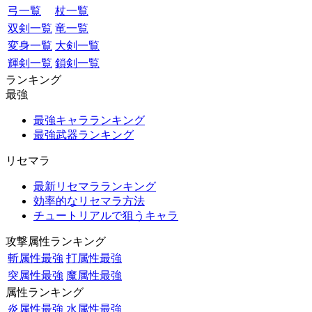
弓一覧
杖一覧
双剣一覧
竜一覧
変身一覧
大剣一覧
輝剣一覧
鎖剣一覧
ランキング
最強
最強キャラランキング
最強武器ランキング
リセマラ
最新リセマラランキング
効率的なリセマラ方法
チュートリアルで狙うキャラ
攻撃属性ランキング
斬属性最強
打属性最強
突属性最強
魔属性最強
属性ランキング
炎属性最強
水属性最強