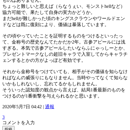
ものはありません。
ちょっと難しいと思えば（らなうぇい、モンストhellなど）
協力可能で、果たして自身の実力かどうか。
まだhellが難しかった頃のキングスクラウンやワールドエン
ドなどは既に復刻により、価値は暴落しています。
その頃やっていたことを証明するものをつけるといったっ
て、金称号の歴史なんてたかだか2年。古参アピールには浅
すぎる。本気で古参アピールしたいならふにゃっしーとか、
プレゼントマークなしの超旧キャラで入室してからキャラチ
ェンするとかの方がよっぽど有効です。
それから金称号をつけていても、相手がその価値を知らなけ
ればなんの威張りにもなりません。当時やってなくて知らな
いかもしれないし、忘れてるかもしれません。
そういった認知度の観点から言えば、結局1番最新のものを
つけるのが1番衝撃を与えられるかと思います。
2020年5月7日 04:42 |
通報
3
コメントを入力
投稿