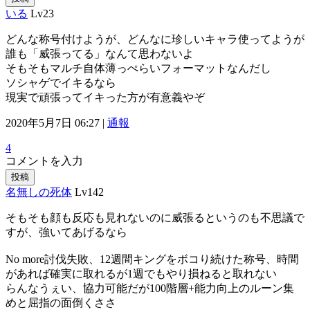
いる
Lv23
どんな称号付けようが、どんなに珍しいキャラ使ってようが
誰も「威張ってる」なんて思わないよ
そもそもマルチ自体薄っぺらいフォーマットなんだし
ソシャゲでイキるなら
現実で頑張ってイキった方が有意義やぞ
2020年5月7日 06:27 |
通報
4
コメントを入力
投稿
名無しの死体
Lv142
そもそも顔も反応も見れないのに威張るというのも不思議で
すが、強いてあげるなら
No more討伐失敗、12週間キングをボコり続けた称号、時間
があれば確実に取れるが1週でもやり損ねると取れない
らんなうぇい、協力可能だが100階層+能力向上のルーン集
めと屈指の面倒くささ