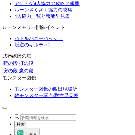
アゲアゲ4人協力の攻略と報酬
ルーンざくざく協力の攻略
4人協力一覧と報酬早見表
ルーンメモリー開催イベント
バトルバニーバッシュ
叛逆のギルティ2
武器練磨の塔
斬の段
打の段
突の段
魔の段
モンスター図鑑
モンスター図鑑の敵出現場所
敵モンスター弱点/耐性早見表
検索
ご意見