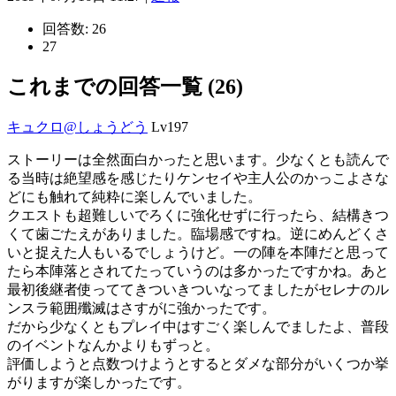
回答数:
26
27
これまでの回答一覧 (26)
キュクロ@しょうどう
Lv197
ストーリーは全然面白かったと思います。少なくとも読んで
る当時は絶望感を感じたりケンセイや主人公のかっこよさな
どにも触れて純粋に楽しんでいました。
クエストも超難しいでろくに強化せずに行ったら、結構きつ
くて歯ごたえがありました。臨場感ですね。逆にめんどくさ
いと捉えた人もいるでしょうけど。一の陣を本陣だと思って
たら本陣落とされてたっていうのは多かったですかね。あと
最初後継者使っててきついきついなってましたがセレナのル
ンスラ範囲殲滅はさすがに強かったです。
だから少なくともプレイ中はすごく楽しんでましたよ、普段
のイベントなんかよりもずっと。
評価しようと点数つけようとするとダメな部分がいくつか挙
がりますが楽しかったです。