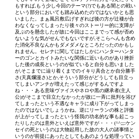
もすれば,もう少し今回のテーマ(?)でもある闇との戦い
という部分においても踏み込めたのではないかとも思
いました。まぁ風呂敷広げすぎれば後の方が辻褄が合
わなくなってしまったり後々のストーリー的に支障が
及ぶのを懸念したが故に今回はここまでって感が否め
ないような気がせんでもないですが,そこらへんも含め
た消化不良なんかもダメダメなところだったのかもし
れません。セレナに関してはたしかにハンターハンタ
ーのゴンとカイトみたいな関係に近いものがあり挫折
した後の成長というのが似ていると自分も思いました
が,そこまでに辿り着くまでのイキり具合とか自分勝手
さ(天真爛漫さ)とか,そういう部分がどうしても目立っ
てしまいアンチが増えたって感じがするんですよ
ね・・・ある意味ヴァイスやネロや黒の継承者(主人
公)がそこまで目立たなかったが故に一斉に批判を浴び
てしまったという不遇なキャラに成り下がってしまっ
たのではないでしょうかね。逆にリーランの株と評価
が上がってしまったという怪我の功名的な事も起こっ
たりしたのは意外といえば意外ですが・・・(^^;;;:ケン
セイの死というのは大物起用した故の大人の諸事情と
いうのが前提にあったとしてもあのような処理ってい