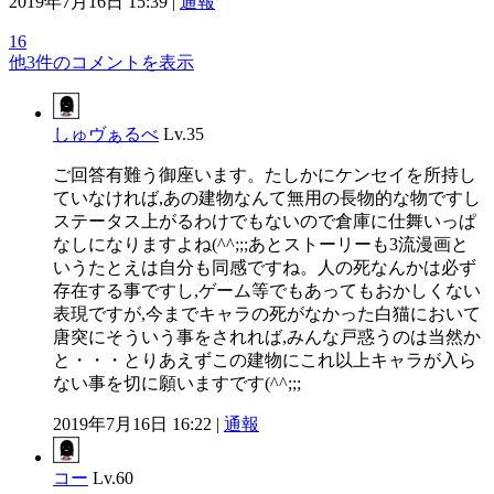
2019年7月16日 15:39 |
通報
16
他3件のコメントを表示
しゅヴぁるべ
Lv.35
ご回答有難う御座います。たしかにケンセイを所持し
ていなければ,あの建物なんて無用の長物的な物ですし
ステータス上がるわけでもないので倉庫に仕舞いっぱ
なしになりますよね(^^;;;あとストーリーも3流漫画と
いうたとえは自分も同感ですね。人の死なんかは必ず
存在する事ですし,ゲーム等でもあってもおかしくない
表現ですが,今までキャラの死がなかった白猫において
唐突にそういう事をされれば,みんな戸惑うのは当然か
と・・・とりあえずこの建物にこれ以上キャラが入ら
ない事を切に願いますです(^^;;;
2019年7月16日 16:22 |
通報
コー
Lv.60