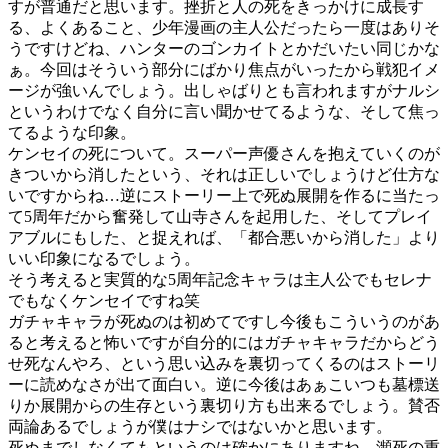
すが普通だと思います。挫折と人の死をきっかけに成長す
る、よくあること、少年漫画の主人公だったら一度はありそ
うですけどね、ハンターのゴンカイトとかだいたい同じかな
ぁ。今回はそういう部分にばかり焦点がいったから戦犯イメ
ージが強いんでしょう。出しゃばりとも言われますがナルシ
というわけでなく自分に言い聞かせてるような、そして焦っ
てるような印象。
ケンセイの死について。スーパー声優さんを抱えていくのが
きついから消したという、それは正しいでしょうけど仕方な
いですからね…逆にストーリー上で死ぬ展開を作るに当たっ
て5周年だから奮発して山寺さんを起用した、そしてプレイ
アブルにもした、と捉えれば、「都合悪いから消した」より
いい印象になるでしょう。
そう考えると実質的な5周年記念キャラは主人公でもセレナ
でもなくケンセイですね笑
ガチャキャラが死ぬのは初めてですし今後もこういうのがあ
ると考えると怖いですが自分的にはガチャキャラだからどう
せ死なんやろ、という思い込みを裏切ってくるのはストーリ
ーに読めなさが出て面白い。逆に今後はあぁこいつも墓標送
りか展開からの生存という裏切り方も出来るでしょう。賛否
両論あるでしょうが僕はナシではないかと思います。
死ぬまでしなくてもというのは確かにありますね。瀕死の重