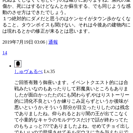
傷か、死にはするけどなんとか蘇生する、でも同じような感
動のさせ方はできたでしょう。
１つ絶対的にダメだと思うのはケンセイがタウン歩かなくな
ること。タウンボイスも聞けない。それは今後あの建物内に
は現れるとかの修正が来るとは思います。
2019年7月19日 03:06 |
通報
14
しゅヴぁるべ
Lv.35
ご回答有難う御座います。イベントクエスト的には合
戦みたいなのもあったりして邪魔臭いところもありま
したが面白かったたのにも関わらず,やはりストーリー
的に消化不良というか練りこみ足らずというか後味が
悪いというか,そういう部分が目立ったりしたのは残念
でありましたね。仰られるとおり闇の王が出てこなく
て小童的なキャラのモルデウスだけで話が終わってた
のもちょっと???でありましたよね。せめてチョイ出し
でもいいので登場させてモルデウスに力を与えたりで