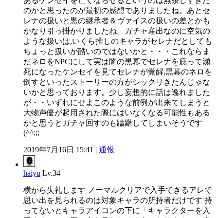
あるケンセイを亡くならせるというのは無茶しすぎた
のかと思ったのが最初の感想でありましたね。あとセ
レナの扱いと黒の継承者＆ヴァイスの扱いの差とかも
かなり引っ掛かりましたね。ガチャ産出なのに空気の
ような扱いは,いくら推しのキャラがセレナだとしても
ちょっと扱いが酷いのではないかと・・・これならま
だネロをNPCにして実は闇の黒幕でセレナを庇って瀕
死になったケンセイを見てセレナが覚醒,黒幕のネロを
倒すといったストーリーの方がシックリきたんじゃな
いかと思っております。少し妄想的に話は逸れました
が・・いずれにせよこのような前例が出来てしまうと
大物声優が起用された際にはいなくなる可能性もある
かと思うとガチャ回すのも躊躇してしまいそうです
(^^;;;
2019年7月16日 15:41 |
通報
haiyu
Lv.34
横から失礼します ノーマルクリアで入手できるアレで
思い出を見られるのは対象キャラの所持者だけです 持
ってないとキャラアイコンの下に「キャラクターを入