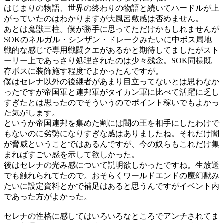
はじまりの物語、世界の終わりの物語と続いてハードルが上
がっていたのはわかりますが大風呂敷感は否めません。
あとは魔獣三柱。僕が勝手に思ってただけかもしれませんが
SOKのネルガル・シンザン・ドレークみたいに中ボス局地
戦的な感じで専用戦闘クエがあるかと期待してましたがスト
ーリー上であっさり処理されたのは少々残念。SOK同様既
存ボスに装飾施す程度でよかったんですが。
僕はセレナ以外の後継者があまり目立ってないとは思わなか
ったですが帝国軍と連邦軍がタイカン軍に比べて活躍に乏し
すぎたとは思ったのでそういうのでポイント稼いでもよかっ
た気がします。
というか帝国連邦を集めた割には闇の王を相手にしたわけで
もないのに劣勢になりすぎな感はありましたね。それだけ闇
が脅威ということではあるんですが、今の奴らもこれだけ集
まればすごい感を示して欲しかった。
後はセレナの光み感について説明欲しかったですね。生放送
でも触れられてたので。おそらくワールドエンドの魔幻獣み
たいに設定資料とかで補足はあると思うんですがイベント内
であった方がよかった。
セレナの性格に感してはいろいろなところでアンチされてま