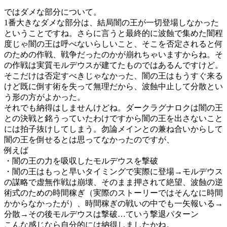
ではダメな部分について。
1番大きなダメな部分は、結局闇の王が一切登場しなかった
ということですね。さらに言うと最終的に波蝕で集めた闇程
度じゃ闇の王は呼べないらしいこと、そこを否定されると何
のための作戦、戦争だったのかが崩れちゃいますからね。そ
の作戦は実質モルデウスが建てたものではあるんですけど。
そこだけは否定すべきじゃなかった、闇の王はもうすぐ来る
けど既に倒す術を失って無理だから、波蝕中止して分散とい
う形の方がよかった。
それでも納得はしませんけどね。ダークラグナロクは闇の王
との決戦と銘うっていたわけですから闇の王を出さないこと
には拍子抜けしてしまう。勿論メインとの兼ね合いからして
闇の王を倒せるとは思ってなかったのですが、
例えば
・闇の王の力を吸収したモルデウスを撃破
・闇の王はもっと早いタイミングで実際に登場→モルデウス
の謀略で虚無作戦は崩壊、そのまま押されて絶望、波蝕の逆
術式のための時間稼ぎ（実際のストーリーではそんなに時間
かからなかったが）、時間稼ぎの戦いの中でも一矢報いる→
分散→その後モルデウスは撃破…ていう撃退パターン
こんな感じなら自分的には納得しましたかね。