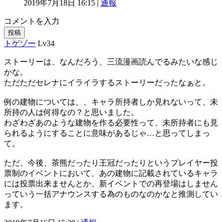
2019年7月18日 16:15 |
通報
コメントを入力
投稿
トゲゾー
Lv34
ストーリーは、なんだろう、三流漫画読んでるみたいな感じ
かな。
ただただセレナにイライラするストーリーだったなぁと。
例の建物については、、キャラ所持者しか見れないって、未
所持の人は何得なの？と思いました。
わざわざあのような建物を作る必要性って、未所持者にも見
られるようにすることに意味があるじゃ…と思ってしまっ
て。
ただ、今後、茶熊だったり王冠だったりというプレイヤー投
票制のイベントにおいて、あの建物に記載されているキャラ
には投票出来ませんとか、新イベントでの再登場はしません
っていう一括アナウンスする為のものなのかなと推測してい
ます。