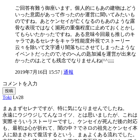
ご回答有難う御座います。個人的にもあの建物は,どう
いった意図があって作ったのか運営に聞いてみたいも
のですね。あとケンセイが亡くなるのもあのような露
骨な表現ではなく瀕死の重傷程度に止めておくとかし
てもらいたかったですね。ある意味今回最も推しのキ
ャラであるセレナをキャラ性能度外視でストーリー
云々を除いて文字通り闇落ちにさせてしまったような
イベントだったので,そのへんの匙加減を運営が出来な
かったのは,とても残念でなりませんね(^^;;;;;
2019年7月16日 15:57 |
通報
コメントを入力
投稿
Toki
Lv28
まぁまずセレナですが、特に気になりませんでしたね。
永遠にウジウジしてんなコイツ、とは思いましたが、これは
実際そういうストーリーですし、ケンセイが死んだ後の対応
も、最初は心が折れて、闇の中？でネロの祖先とケンセイ本
人に励まされて復活するという、まぁよくある流れでした。