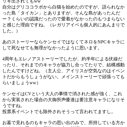
リキ出されてもww
自分はグリココラボから白猫を始めたのですが、語られなか
った島「タイカン」とありますが、そんな島があったんだ
ー？くらいの認識だったので愛着がなかったのもつまらない
と感じた理由ですね。（レガリアイベも個人的にあんまりで
した。）
あのストーリーならケンセイではなくてネロをNPCキャラに
して死なせても無理がなかったように思います。
4周年もエレノアストーリーでしたが、約半年による伏線だ
ったり、それまでのキャラが協力し合ってたりで、結構感動
したんですけどね。（主人公、アイリスが空気なのはイベン
トだからもうしょうがない。メインストーリーで頑張っても
らいましょうww）
ケンセイはCVという大人の事情で消された感が強く、これ
から実装された場合の大御所声優達は要注意キャラになりそ
うですね。
投票系イベントでも除外されそうって言われてますし。
お墓で見れるのもキャラの思い出のみで、所持している方か