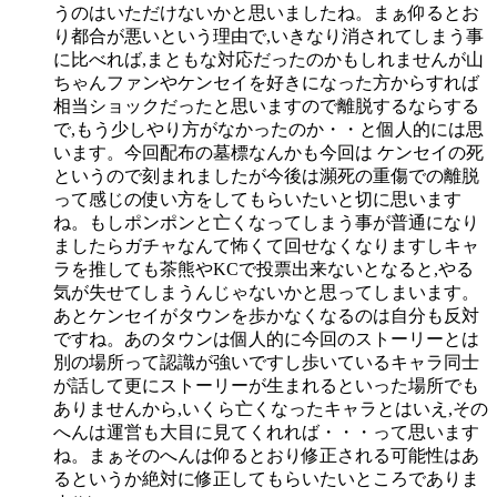
うのはいただけないかと思いましたね。まぁ仰るとお
り都合が悪いという理由で,いきなり消されてしまう事
に比べれば,まともな対応だったのかもしれませんが山
ちゃんファンやケンセイを好きになった方からすれば
相当ショックだったと思いますので離脱するならする
で,もう少しやり方がなかったのか・・と個人的には思
います。今回配布の墓標なんかも今回は ケンセイの死
というので刻まれましたが今後は瀕死の重傷での離脱
って感じの使い方をしてもらいたいと切に思います
ね。もしポンポンと亡くなってしまう事が普通になり
ましたらガチャなんて怖くて回せなくなりますしキャ
ラを推しても茶熊やKCで投票出来ないとなると,やる
気が失せてしまうんじゃないかと思ってしまいます。
あとケンセイがタウンを歩かなくなるのは自分も反対
ですね。あのタウンは個人的に今回のストーリーとは
別の場所って認識が強いですし歩いているキャラ同士
が話して更にストーリーが生まれるといった場所でも
ありませんから,いくら亡くなったキャラとはいえ,その
へんは運営も大目に見てくれれば・・・って思います
ね。まぁそのへんは仰るとおり修正される可能性はあ
るというか絶対に修正してもらいたいところでありま