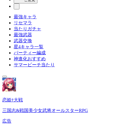
最強キャラ
リセマラ
当たりガチャ
最強武器
武器交換
星4キャラ一覧
パーティー編成
神進化おすすめ
サマービーチ当たり
恋姫†大戦
三国志&戦国美少女武将オールスターRPG
広告