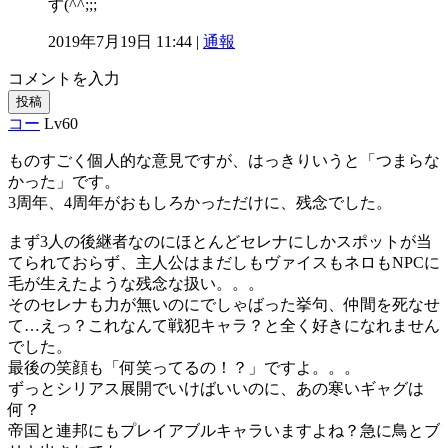
す(^^;;;
2019年7月19日 11:44 |
通報
コメントを入力
投稿
コー
Lv60
ものすごく個人的な意見ですが、はっきりいうと「つまらな
かった」です。
3周年、4周年がおもしろかっただけに、残念でした。
まず3人の後継者なのにほとんどセレナにしかスポットが当
てられておらず、主人公はまだしもヴァイスもネロもNPCに
毛が生えたような残念な扱い。。。
そのセレナも力が無いのにでしゃばった挙句、仲間を死なせ
て…えっ？これなんて戦犯キャラ？と全く好きになれません
でした。
最後の笑顔も「何笑ってるの！？」ですよ。。。
ずっとシリアス展開でいけばいいのに、あの寒いギャグは
何？
帝国と連邦にもプレイアブルキャラいますよね？急に鳥とブ