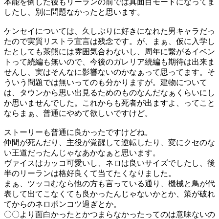
本能を倒した後もリーランの前では真面目モードになってま
したし、別に問題なかったと思います。
ケンセイについては、久しぶりに好きになれた男キャラだっ
たので実質リストラ宣言は残念です。が、まぁ、仮に入学し
たとしても茶熊には雰囲気合わないし、周年に繋がるイベン
トって続編も無いので、今後のガレリア続編も期待は出来ま
せんし、実はそんなに影響ないのかなぁって思ってます。そ
ういう問題では無いってのも分かりますが。建物について
は、タウンから思い出見るためのものなんだなぁくらいにし
か思いませんでした。これからも死者が出ますよ、ってこと
ならまぁ、普通にやめて欲しいですけど。
ストーリーも普通に良かったですけどね。
仲間が死んだり、主役が覚醒して逆転したり、変にクセのな
い王道だったんじゃなあかなぁと思います。
ヴァイスはカッコ可愛いし、ネロは良いサイズでしたし、後
半のリーランは格好良くて当てたくなりました。
まぁ、ツッコむなら他の方も言っている通り、機械と鳥が代
表して出てこなくても良かったんじゃないかとか、策が破れ
てからのネロポンコツ過ぎとか。
〇〇より面白かったとかつまらなかったってのは意味ないの