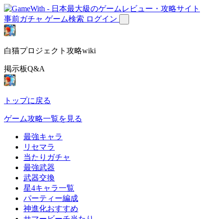
事前ガチャ
ゲーム検索
ログイン
白猫プロジェクト攻略wiki
掲示板Q&A
トップに戻る
ゲーム攻略一覧を見る
最強キャラ
リセマラ
当たりガチャ
最強武器
武器交換
星4キャラ一覧
パーティー編成
神進化おすすめ
サマービーチ当たり