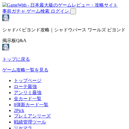
事前ガチャ
ゲーム検索
ログイン
シャドバ ビヨンド攻略｜シャドウバース ワールズ ビヨンド
掲示板Q&A
トップに戻る
ゲーム攻略一覧を見る
トップページ
ローテ最強
アンリミ最強
全カード一覧
8弾新カード一覧
2Pick
プレミアシリーズ
戦績管理ツール
リセマラ