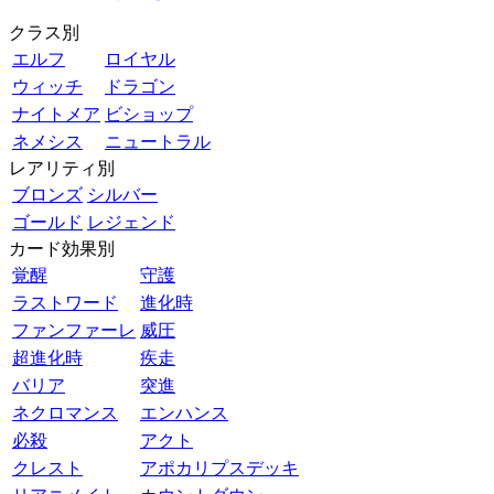
クラス別
エルフ
ロイヤル
ウィッチ
ドラゴン
ナイトメア
ビショップ
ネメシス
ニュートラル
レアリティ別
ブロンズ
シルバー
ゴールド
レジェンド
カード効果別
覚醒
守護
ラストワード
進化時
ファンファーレ
威圧
超進化時
疾走
バリア
突進
ネクロマンス
エンハンス
必殺
アクト
クレスト
アポカリプスデッキ