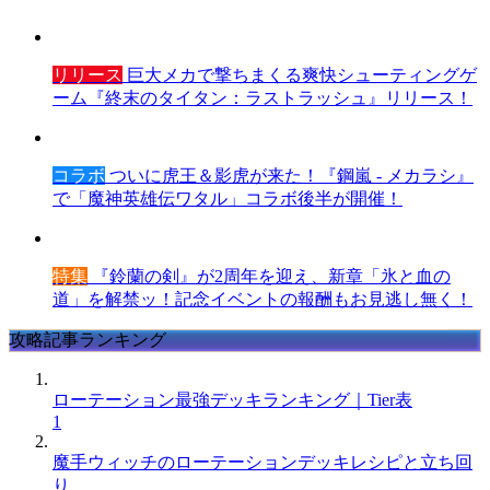
リリース
巨大メカで撃ちまくる爽快シューティングゲ
ーム『終末のタイタン：ラストラッシュ』リリース！
コラボ
ついに虎王＆影虎が来た！『鋼嵐 - メカラシ』
で「魔神英雄伝ワタル」コラボ後半が開催！
特集
『鈴蘭の剣』が2周年を迎え、新章「氷と血の
道」を解禁ッ！記念イベントの報酬もお見逃し無く！
攻略記事ランキング
ローテーション最強デッキランキング｜Tier表
1
魔手ウィッチのローテーションデッキレシピと立ち回
り