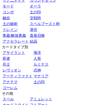
リアニメイト
カウントダウン
モード
オーラ
コンボ
土の印
融合
交戦時
土の秘術
スペルブースト時
ドレイン
潜伏
奥義/解放奥義
直接召喚
アクセラレート
結晶
カードタイプ別
アサイラント
海洋
死者
人形
兵士
ルミナス
レヴィオン
式神
アーティファクト
マナリア
アナテマ
土の印
ゴーレム
その他
スペル
アミュレット
カードスタイル
フルアート