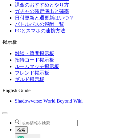
課金のおすすめとやり方
ガチャの確定演出と確率
日付更新と週更新はいつ？
バトルパスの報酬一覧
PCとスマホの連携方法
掲示板
雑談・質問掲示板
招待コード掲示板
ルームマッチ掲示板
フレンド掲示板
ギルド掲示板
English Guide
Shadowverse: World Beyond Wiki
検索