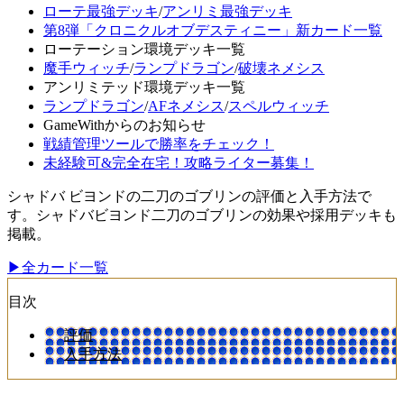
ローテ最強デッキ
/
アンリミ最強デッキ
第8弾「クロニクルオブデスティニー」新カード一覧
ローテーション環境デッキ一覧
魔手ウィッチ
/
ランプドラゴン
/
破壊ネメシス
アンリミテッド環境デッキ一覧
ランプドラゴン
/
AFネメシス
/
スペルウィッチ
GameWithからのお知らせ
戦績管理ツールで勝率をチェック！
未経験可&完全在宅！攻略ライター募集！
シャドバ ビヨンドの二刀のゴブリンの評価と入手方法で
す。シャドバビヨンド二刀のゴブリンの効果や採用デッキも
掲載。
▶全カード一覧
目次
評価
入手方法