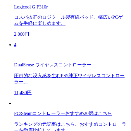
Logicool G F310r
コスパ抜群のロジクール製有線パッド。幅広いPCゲー
ムを手軽に楽しめます。
2,860円
4
DualSense ワイヤレスコントローラー
圧倒的な没入感を生むPS5純正ワイヤレスコントロー
ラー。
11,480円
PC/Steamコントローラーおすすめ20選はこちら
ランキングの元記事はこちら。おすすめコントローラ
ーを徹底比較しています