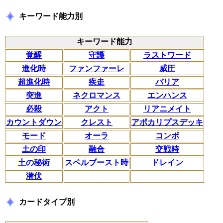
キーワード能力別
キーワード能力
覚醒
守護
ラストワード
進化時
ファンファーレ
威圧
超進化時
疾走
バリア
突進
ネクロマンス
エンハンス
必殺
アクト
リアニメイト
カウントダウン
クレスト
アポカリプスデッキ
モード
オーラ
コンボ
土の印
融合
交戦時
土の秘術
スペルブースト時
ドレイン
潜伏
カードタイプ別