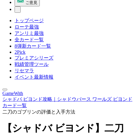
ご意見
トップページ
ローテ最強
アンリミ最強
全カード一覧
8弾新カード一覧
2Pick
プレミアシリーズ
戦績管理ツール
リセマラ
イベント最新情報
GameWith
シャドバ ビヨンド攻略｜シャドウバース ワールズ ビヨンド
カード一覧
二刀のゴブリンの評価と入手方法
【シャドバ ビヨンド】二刀