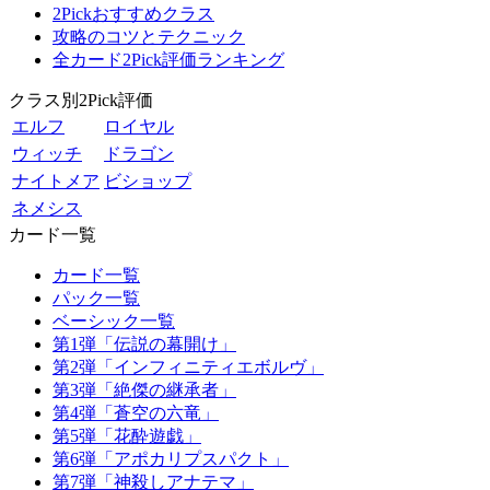
2Pickおすすめクラス
攻略のコツとテクニック
全カード2Pick評価ランキング
クラス別2Pick評価
エルフ
ロイヤル
ウィッチ
ドラゴン
ナイトメア
ビショップ
ネメシス
カード一覧
カード一覧
パック一覧
ベーシック一覧
第1弾「伝説の幕開け」
第2弾「インフィニティエボルヴ」
第3弾「絶傑の継承者」
第4弾「蒼空の六竜」
第5弾「花酔遊戯」
第6弾「アポカリプスパクト」
第7弾「神殺しアナテマ」