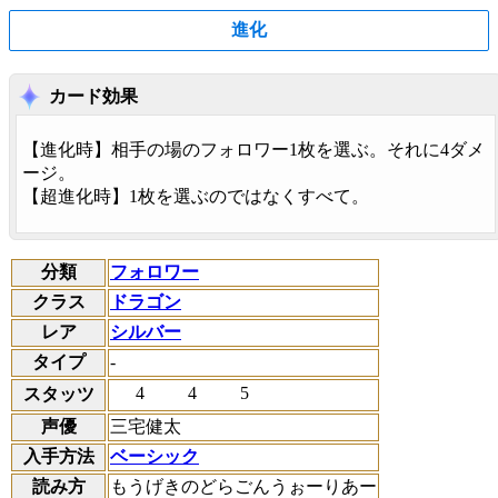
進化
カード効果
【
進化時
】相手の場のフォロワー1枚を選ぶ。それに4ダメ
ージ。
【
超進化時
】1枚を選ぶのではなくすべて。
分類
フォロワー
クラス
ドラゴン
レア
シルバー
タイプ
-
4
4
5
スタッツ
声優
三宅健太
入手方法
ベーシック
読み方
もうげきのどらごんうぉーりあー