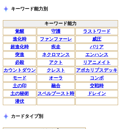
キーワード能力別
キーワード能力
覚醒
守護
ラストワード
進化時
ファンファーレ
威圧
超進化時
疾走
バリア
突進
ネクロマンス
エンハンス
必殺
アクト
リアニメイト
カウントダウン
クレスト
アポカリプスデッキ
モード
オーラ
コンボ
土の印
融合
交戦時
土の秘術
スペルブースト時
ドレイン
潜伏
カードタイプ別