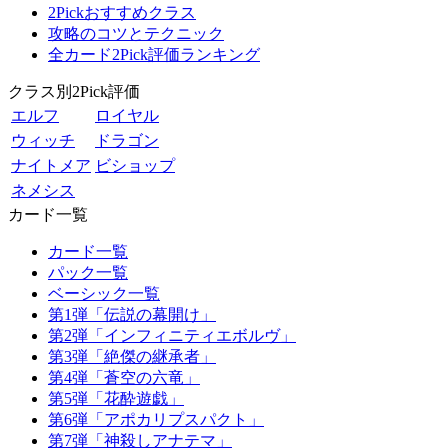
2Pickおすすめクラス
攻略のコツとテクニック
全カード2Pick評価ランキング
クラス別2Pick評価
エルフ
ロイヤル
ウィッチ
ドラゴン
ナイトメア
ビショップ
ネメシス
カード一覧
カード一覧
パック一覧
ベーシック一覧
第1弾「伝説の幕開け」
第2弾「インフィニティエボルヴ」
第3弾「絶傑の継承者」
第4弾「蒼空の六竜」
第5弾「花酔遊戯」
第6弾「アポカリプスパクト」
第7弾「神殺しアナテマ」