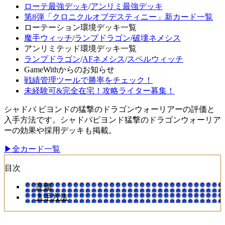
ローテ最強デッキ
/
アンリミ最強デッキ
第8弾「クロニクルオブデスティニー」新カード一覧
ローテーション環境デッキ一覧
魔手ウィッチ
/
ランプドラゴン
/
破壊ネメシス
アンリミテッド環境デッキ一覧
ランプドラゴン
/
AFネメシス
/
スペルウィッチ
GameWithからのお知らせ
戦績管理ツールで勝率をチェック！
未経験可&完全在宅！攻略ライター募集！
シャドバ ビヨンドの猛撃のドラゴンウォーリアーの評価と
入手方法です。シャドバビヨンド猛撃のドラゴンウォーリア
ーの効果や採用デッキも掲載。
▶全カード一覧
目次
評価
入手方法