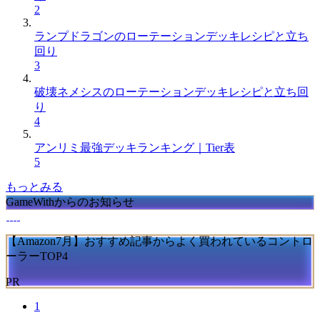
2
ランプドラゴンのローテーションデッキレシピと立ち
回り
3
破壊ネメシスのローテーションデッキレシピと立ち回
り
4
アンリミ最強デッキランキング｜Tier表
5
もっとみる
GameWithからのお知らせ
【Amazon7月】おすすめ記事からよく買われているコントロ
ーラーTOP4
PR
1