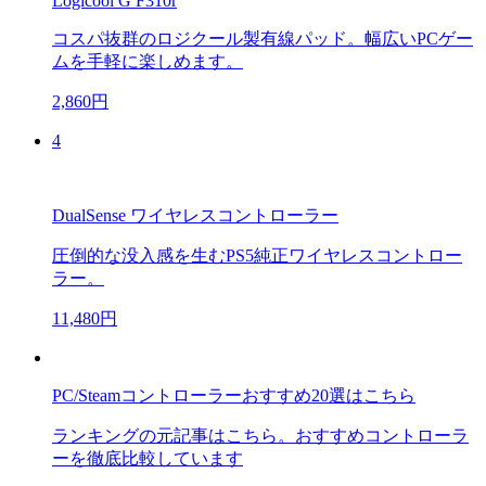
Logicool G F310r
コスパ抜群のロジクール製有線パッド。幅広いPCゲー
ムを手軽に楽しめます。
2,860円
4
DualSense ワイヤレスコントローラー
圧倒的な没入感を生むPS5純正ワイヤレスコントロー
ラー。
11,480円
PC/Steamコントローラーおすすめ20選はこちら
ランキングの元記事はこちら。おすすめコントローラ
ーを徹底比較しています