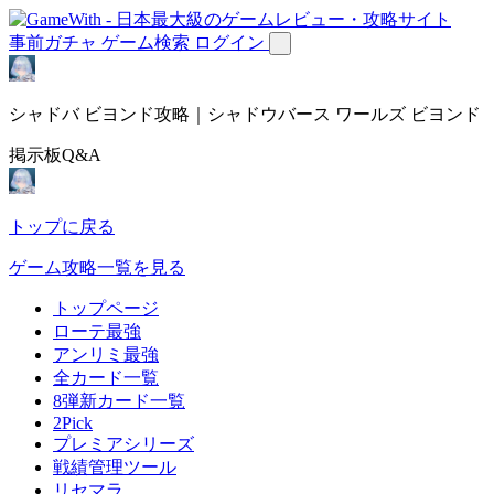
事前ガチャ
ゲーム検索
ログイン
シャドバ ビヨンド攻略｜シャドウバース ワールズ ビヨンド
掲示板Q&A
トップに戻る
ゲーム攻略一覧を見る
トップページ
ローテ最強
アンリミ最強
全カード一覧
8弾新カード一覧
2Pick
プレミアシリーズ
戦績管理ツール
リセマラ