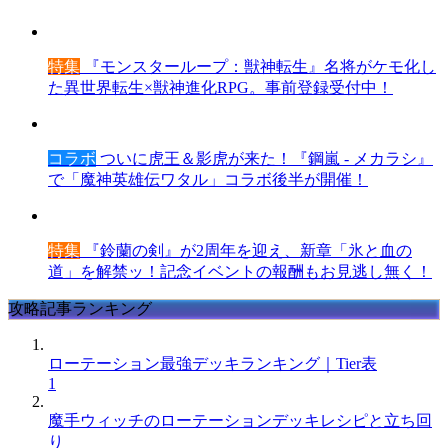
特集
『モンスターループ：獣神転生』名将がケモ化し
た異世界転生×獣神進化RPG。事前登録受付中！
コラボ
ついに虎王＆影虎が来た！『鋼嵐 - メカラシ』
で「魔神英雄伝ワタル」コラボ後半が開催！
特集
『鈴蘭の剣』が2周年を迎え、新章「氷と血の
道」を解禁ッ！記念イベントの報酬もお見逃し無く！
攻略記事ランキング
ローテーション最強デッキランキング｜Tier表
1
魔手ウィッチのローテーションデッキレシピと立ち回
り