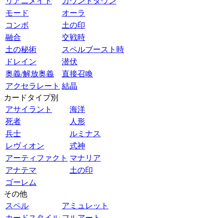
リアニメイト
カウントダウン
モード
オーラ
コンボ
土の印
融合
交戦時
土の秘術
スペルブースト時
ドレイン
潜伏
奥義/解放奥義
直接召喚
アクセラレート
結晶
カードタイプ別
アサイラント
海洋
死者
人形
兵士
ルミナス
レヴィオン
式神
アーティファクト
マナリア
アナテマ
土の印
ゴーレム
その他
スペル
アミュレット
カードスタイル
フルアート