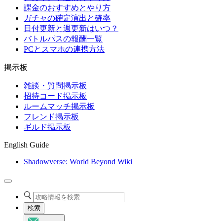
課金のおすすめとやり方
ガチャの確定演出と確率
日付更新と週更新はいつ？
バトルパスの報酬一覧
PCとスマホの連携方法
掲示板
雑談・質問掲示板
招待コード掲示板
ルームマッチ掲示板
フレンド掲示板
ギルド掲示板
English Guide
Shadowverse: World Beyond Wiki
検索