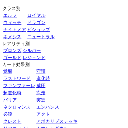
クラス別
エルフ
ロイヤル
ウィッチ
ドラゴン
ナイトメア
ビショップ
ネメシス
ニュートラル
レアリティ別
ブロンズ
シルバー
ゴールド
レジェンド
カード効果別
覚醒
守護
ラストワード
進化時
ファンファーレ
威圧
超進化時
疾走
バリア
突進
ネクロマンス
エンハンス
必殺
アクト
クレスト
アポカリプスデッキ