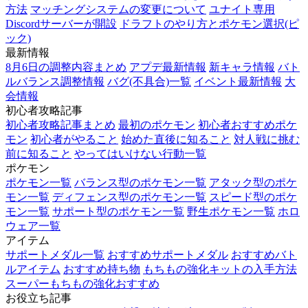
方法
マッチングシステムの変更について
ユナイト専用
Discordサーバーが開設
ドラフトのやり方とポケモン選択(ピ
ック)
最新情報
8月6日の調整内容まとめ
アプデ最新情報
新キャラ情報
バト
ルバランス調整情報
バグ(不具合)一覧
イベント最新情報
大
会情報
初心者攻略記事
初心者攻略記事まとめ
最初のポケモン
初心者おすすめポケ
モン
初心者がやること
始めた直後に知ること
対人戦に挑む
前に知ること
やってはいけない行動一覧
ポケモン
ポケモン一覧
バランス型のポケモン一覧
アタック型のポケ
モン一覧
ディフェンス型のポケモン一覧
スピード型のポケ
モン一覧
サポート型のポケモン一覧
野生ポケモン一覧
ホロ
ウェア一覧
アイテム
サポートメダル一覧
おすすめサポートメダル
おすすめバト
ルアイテム
おすすめ持ち物
もちもの強化キットの入手方法
スーパーもちもの強化おすすめ
お役立ち記事