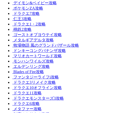
デイモン&ベイビー攻略
ポケモンZA攻略
ドラクエ7攻略
仁王3攻略
ドラクエ1・2攻略
桃鉄2攻略
ゴーストオブヨウテイ攻略
メタルギアデルタ攻略
牧場物語 風のグランドバザール攻略
ドンキーコングバナンザ攻略
マリオカートワールド攻略
モンハンワイルズ攻略
エルデンリング攻略
Blades of Fire攻略
ファンタジーライフi攻略
ドラクエ3リメイク攻略
ドラクエ10オフライン攻略
ドラクエ11攻略
ドラクエモンスターズ3攻略
ドラクエ6攻略
メタファー攻略