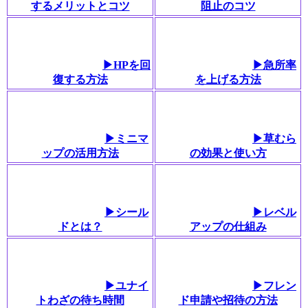
するメリットとコツ
阻止のコツ
▶HPを回
▶急所率
復する方法
を上げる方法
▶ミニマ
▶草むら
ップの活用方法
の効果と使い方
▶︎シール
▶︎レベル
ドとは？
アップの仕組み
▶ユナイ
▶フレン
トわざの待ち時間
ド申請や招待の方法