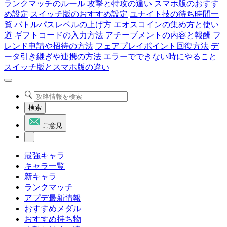
ランクマッチのルール
攻撃と特攻の違い
スマホ版のおすす
め設定
スイッチ版のおすすめ設定
ユナイト技の待ち時間一
覧
バトルパスレベルの上げ方
エオスコインの集め方と使い
道
ギフトコードの入力方法
アチーブメントの内容と報酬
フ
レンド申請や招待の方法
フェアプレイポイント回復方法
デ
ータ引き継ぎや連携の方法
エラーでできない時にやること
スイッチ版とスマホ版の違い
検索
ご意見
最強キャラ
キャラ一覧
新キャラ
ランクマッチ
アプデ最新情報
おすすめメダル
おすすめ持ち物