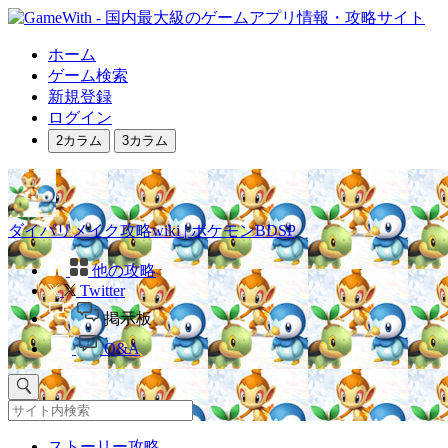
ホーム
ゲーム検索
新規登録
ログイン
2カラム
3カラム
ダイパリメイク攻略wiki | ポケモンBDSP
他の攻略
Twitter
掲示板
Q&A
ストーリー攻略