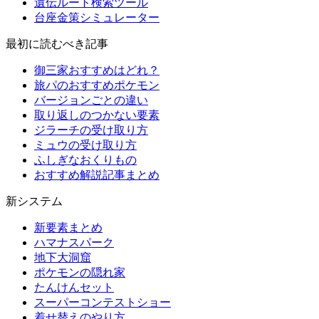
遺伝ルート検索ツール
台座金策シミュレーター
最初に読むべき記事
御三家おすすめはどれ？
旅パのおすすめポケモン
バージョンごとの違い
取り返しのつかない要素
ジラーチの受け取り方
ミュウの受け取り方
ふしぎなおくりもの
おすすめ解説記事まとめ
新システム
新要素まとめ
ハマナスパーク
地下大洞窟
ポケモンの隠れ家
たんけんセット
スーパーコンテストショー
着せ替えのやり方