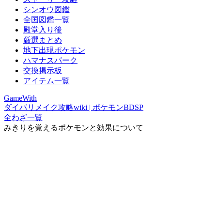
シンオウ図鑑
全国図鑑一覧
殿堂入り後
厳選まとめ
地下出現ポケモン
ハマナスパーク
交換掲示板
アイテム一覧
GameWith
ダイパリメイク攻略wiki | ポケモンBDSP
全わざ一覧
みきりを覚えるポケモンと効果について