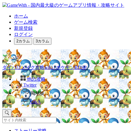
ホーム
ゲーム検索
新規登録
ログイン
2カラム
3カラム
ダイパリメイク攻略wiki | ポケモンBDSP
他の攻略
Twitter
掲示板
Q&A
ストーリー攻略