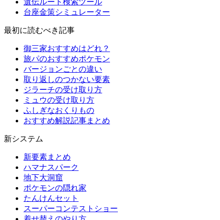
遺伝ルート検索ツール
台座金策シミュレーター
最初に読むべき記事
御三家おすすめはどれ？
旅パのおすすめポケモン
バージョンごとの違い
取り返しのつかない要素
ジラーチの受け取り方
ミュウの受け取り方
ふしぎなおくりもの
おすすめ解説記事まとめ
新システム
新要素まとめ
ハマナスパーク
地下大洞窟
ポケモンの隠れ家
たんけんセット
スーパーコンテストショー
着せ替えのやり方