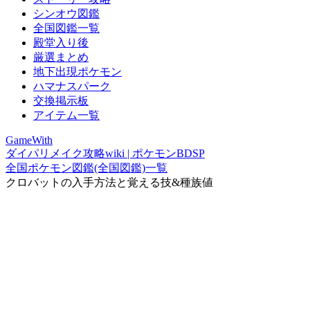
シンオウ図鑑
全国図鑑一覧
殿堂入り後
厳選まとめ
地下出現ポケモン
ハマナスパーク
交換掲示板
アイテム一覧
GameWith
ダイパリメイク攻略wiki | ポケモンBDSP
全国ポケモン図鑑(全国図鑑)一覧
クロバットの入手方法と覚える技&種族値