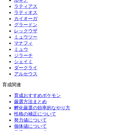
ルギア
ラティアス
ラティオス
カイオーガ
グラードン
レックウザ
ミュウツー
マナフィ
ミュウ
ジラーチ
シェイミ
ダークライ
アルセウス
育成関連
育成おすすめポケモン
厳選方法まとめ
孵化厳選の効率的なやり方
性格の補正について
努力値について
個体値について