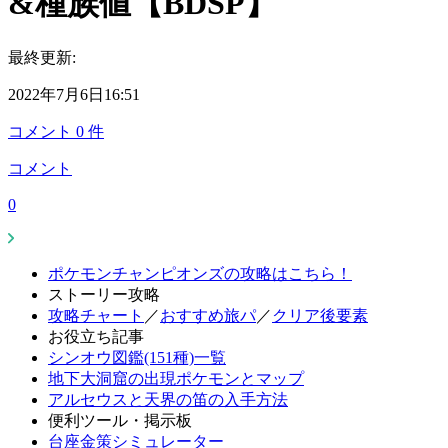
&種族値【BDSP】
最終更新:
2022年7月6日16:51
コメント
0
件
コメント
0
ポケモンチャンピオンズの攻略はこちら！
ストーリー攻略
攻略チャート
／
おすすめ旅パ
／
クリア後要素
お役立ち記事
シンオウ図鑑(151種)一覧
地下大洞窟の出現ポケモンとマップ
アルセウスと天界の笛の入手方法
便利ツール・掲示板
台座金策シミュレーター