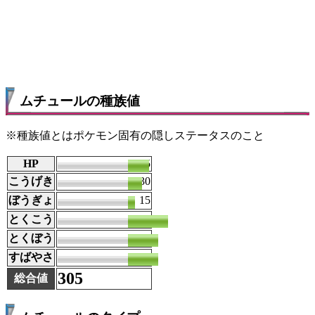
ムチュールの種族値
※種族値とはポケモン固有の隠しステータスのこと
HP
45
こうげき
30
ぼうぎょ
15
とくこう
85
とくぼう
65
すばやさ
65
305
総合値