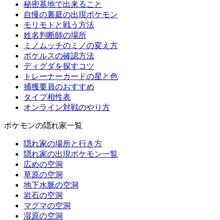
秘密基地で出来ること
自慢の裏庭の出現ポケモン
モリモトと戦う方法
姓名判断師の場所
ミノムッチのミノの変え方
ポケルスの確認方法
ディグダを探すコツ
トレーナーカードの星と色
捕獲要員のおすすめ
タイプ相性表
オンライン対戦のやり方
ポケモンの隠れ家一覧
隠れ家の場所と行き方
隠れ家の出現ポケモン一覧
広めの空洞
草原の空洞
地下水脈の空洞
岩石の空洞
マグマの空洞
湿原の空洞