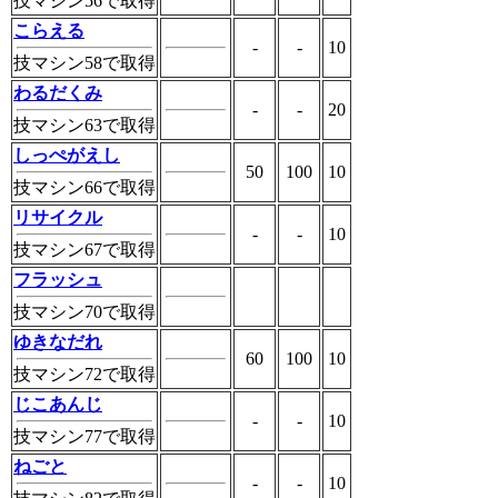
技マシン56で取得
こらえる
-
-
10
技マシン58で取得
わるだくみ
-
-
20
技マシン63で取得
しっぺがえし
50
100
10
技マシン66で取得
リサイクル
-
-
10
技マシン67で取得
フラッシュ
技マシン70で取得
ゆきなだれ
60
100
10
技マシン72で取得
じこあんじ
-
-
10
技マシン77で取得
ねごと
-
-
10