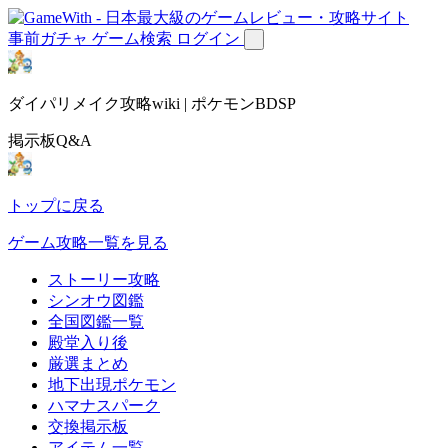
事前ガチャ
ゲーム検索
ログイン
ダイパリメイク攻略wiki | ポケモンBDSP
掲示板Q&A
トップに戻る
ゲーム攻略一覧を見る
ストーリー攻略
シンオウ図鑑
全国図鑑一覧
殿堂入り後
厳選まとめ
地下出現ポケモン
ハマナスパーク
交換掲示板
アイテム一覧