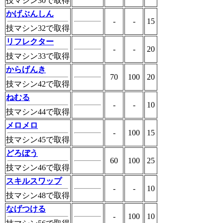
技マシン30で取得
かげぶんしん
-
-
15
技マシン32で取得
リフレクター
-
-
20
技マシン33で取得
からげんき
70
100
20
技マシン42で取得
ねむる
-
-
10
技マシン44で取得
メロメロ
-
100
15
技マシン45で取得
どろぼう
60
100
25
技マシン46で取得
スキルスワップ
-
-
10
技マシン48で取得
なげつける
-
100
10