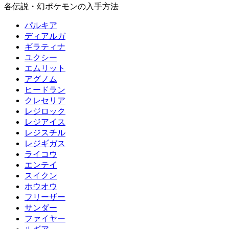
各伝説・幻ポケモンの入手方法
パルキア
ディアルガ
ギラティナ
ユクシー
エムリット
アグノム
ヒードラン
クレセリア
レジロック
レジアイス
レジスチル
レジギガス
ライコウ
エンテイ
スイクン
ホウオウ
フリーザー
サンダー
ファイヤー