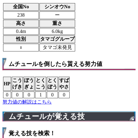
全国No
シンオウNo
238
ー
高さ
重さ
0.4m
6.0kg
性別
タマゴグループ
♀
タマゴ未発見
ムチュールを倒したら貰える努力値
こう
ぼう
とく
とく
すば
HP
げき
ぎょ
こう
ぼう
やさ
0
0
0
1
0
0
努力値の解説はこちら
ムチュールが覚える技
覚える技を検索！