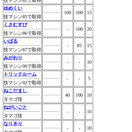
技マシン82で取得
ゆめくい
100
100
15
技マシン85で取得
くさむすび
-
100
20
技マシン86で取得
いばる
-
85
15
技マシン87で取得
みがわり
-
-
10
技マシン90で取得
トリックルーム
-
-
5
技マシン92で取得
ねこだまし
40
100
10
タマゴ技
ねがいごと
-
-
10
タマゴ技
なりきり
-
-
10