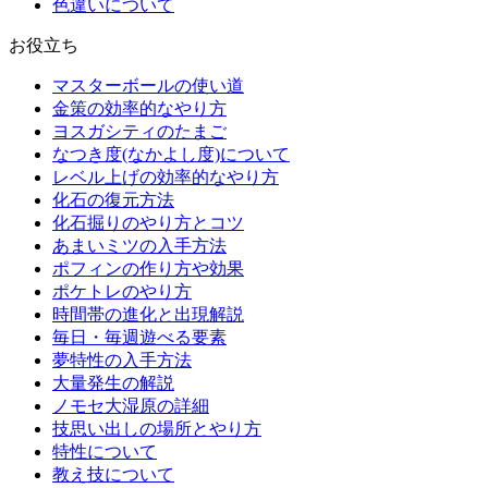
色違いについて
お役立ち
マスターボールの使い道
金策の効率的なやり方
ヨスガシティのたまご
なつき度(なかよし度)について
レベル上げの効率的なやり方
化石の復元方法
化石掘りのやり方とコツ
あまいミツの入手方法
ポフィンの作り方や効果
ポケトレのやり方
時間帯の進化と出現解説
毎日・毎週遊べる要素
夢特性の入手方法
大量発生の解説
ノモセ大湿原の詳細
技思い出しの場所とやり方
特性について
教え技について