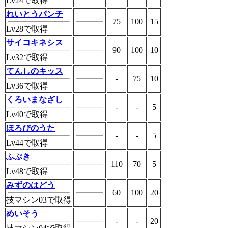
Lv24で取得
れいとうパンチ
75
100
15
Lv28で取得
サイコキネシス
90
100
10
Lv32で取得
てんしのキッス
-
75
10
Lv36で取得
くろいまなざし
-
-
5
Lv40で取得
ほろびのうた
-
-
5
Lv44で取得
ふぶき
110
70
5
Lv48で取得
みずのはどう
60
100
20
技マシン03で取得
めいそう
-
-
20