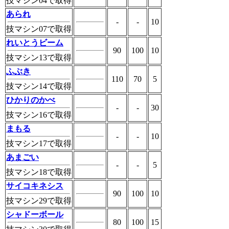
技マシン04で取得
あられ
-
-
10
技マシン07で取得
れいとうビーム
90
100
10
技マシン13で取得
ふぶき
110
70
5
技マシン14で取得
ひかりのかべ
-
-
30
技マシン16で取得
まもる
-
-
10
技マシン17で取得
あまごい
-
-
5
技マシン18で取得
サイコキネシス
90
100
10
技マシン29で取得
シャドーボール
80
100
15