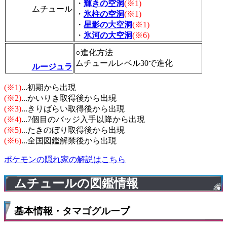
・
輝きの空洞
(※1)
ムチュール
・
氷柱の空洞
(※1)
・
星影の大空洞
(※1)
・
氷河の大空洞
(※6)
○進化方法
ムチュールレベル30で進化
ルージュラ
(※1)
...初期から出現
(※2)
...かいりき取得後から出現
(※3)
...きりばらい取得後から出現
(※4)
...7個目のバッジ入手以降から出現
(※5)
...たきのぼり取得後から出現
(※6)
...全国図鑑解禁後から出現
ポケモンの隠れ家の解説はこちら
ムチュールの図鑑情報
基本情報・タマゴグループ