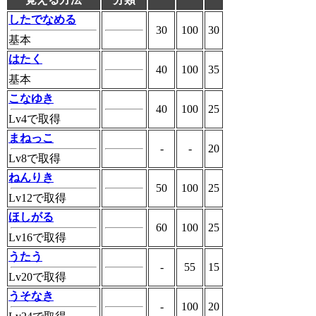
したでなめる
30
100
30
基本
はたく
40
100
35
基本
こなゆき
40
100
25
Lv4で取得
まねっこ
-
-
20
Lv8で取得
ねんりき
50
100
25
Lv12で取得
ほしがる
60
100
25
Lv16で取得
うたう
-
55
15
Lv20で取得
うそなき
-
100
20