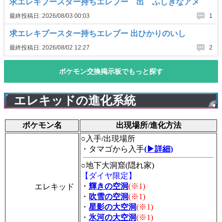
エレキッドの進化系統
ポケモン名
出現場所/進化方法
○入手/出現場所
・タマゴから入手
(▶詳細)
○地下大洞窟(隠れ家)
【ダイヤ限定】
・
輝きの空洞
(※1)
エレキッド
・
吹雪の空洞
(※1)
・
星影の大空洞
(※1)
・
氷河の大空洞
(※1)