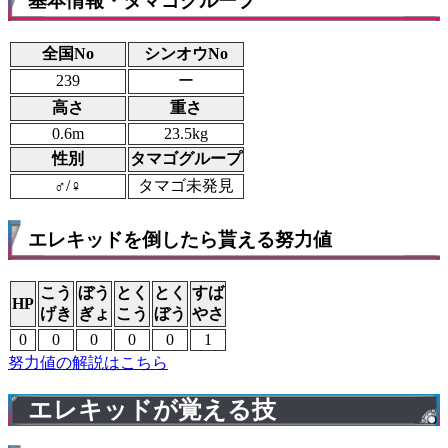
基本情報・タマゴグループ
全国No
シンオウNo
239
ー
高さ
重さ
0.6m
23.5kg
性別
タマゴグループ
♂/♀
タマゴ未発見
エレキッドを倒したら貰える努力値
こう
ぼう
とく
とく
すば
HP
げき
ぎょ
こう
ぼう
やさ
0
0
0
0
0
1
努力値の解説はこちら
エレキッドが覚える技