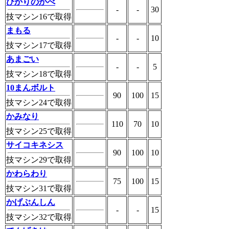
ひかりのかべ
-
-
30
技マシン16で取得
まもる
-
-
10
技マシン17で取得
あまごい
-
-
5
技マシン18で取得
10まんボルト
90
100
15
技マシン24で取得
かみなり
110
70
10
技マシン25で取得
サイコキネシス
90
100
10
技マシン29で取得
かわらわり
75
100
15
技マシン31で取得
かげぶんしん
-
-
15
技マシン32で取得