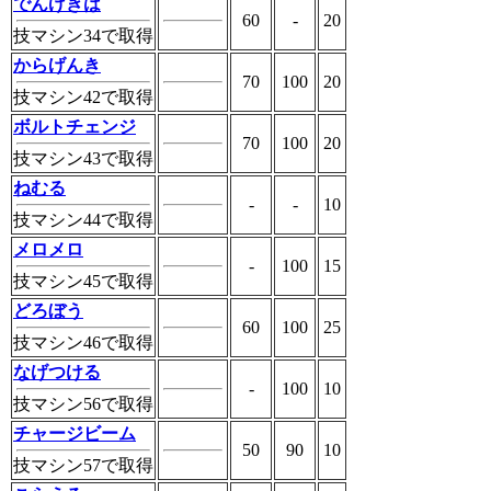
でんげきは
60
-
20
技マシン34で取得
からげんき
70
100
20
技マシン42で取得
ボルトチェンジ
70
100
20
技マシン43で取得
ねむる
-
-
10
技マシン44で取得
メロメロ
-
100
15
技マシン45で取得
どろぼう
60
100
25
技マシン46で取得
なげつける
-
100
10
技マシン56で取得
チャージビーム
50
90
10
技マシン57で取得