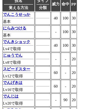
技名
タイプ
威力
命中
PP
覚える方法
分類
でんこうせっか
40
100
30
基本
にらみつける
-
100
30
基本
でんきショック
40
100
30
Lv4で取得
じゅうでん
-
-
20
Lv8で取得
スピードスター
60
-
20
Lv12で取得
でんげきは
60
-
20
Lv16で取得
でんじは
-
90
20
Lv20で取得