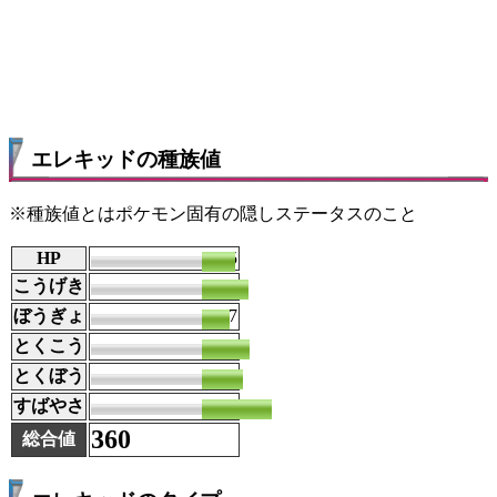
エレキッドの種族値
※種族値とはポケモン固有の隠しステータスのこと
HP
45
こうげき
63
ぼうぎょ
37
とくこう
65
とくぼう
55
すばやさ
95
360
総合値