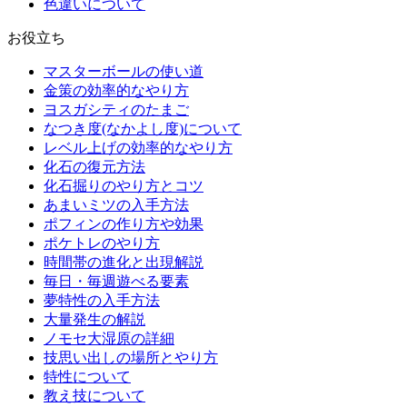
色違いについて
お役立ち
マスターボールの使い道
金策の効率的なやり方
ヨスガシティのたまご
なつき度(なかよし度)について
レベル上げの効率的なやり方
化石の復元方法
化石掘りのやり方とコツ
あまいミツの入手方法
ポフィンの作り方や効果
ポケトレのやり方
時間帯の進化と出現解説
毎日・毎週遊べる要素
夢特性の入手方法
大量発生の解説
ノモセ大湿原の詳細
技思い出しの場所とやり方
特性について
教え技について