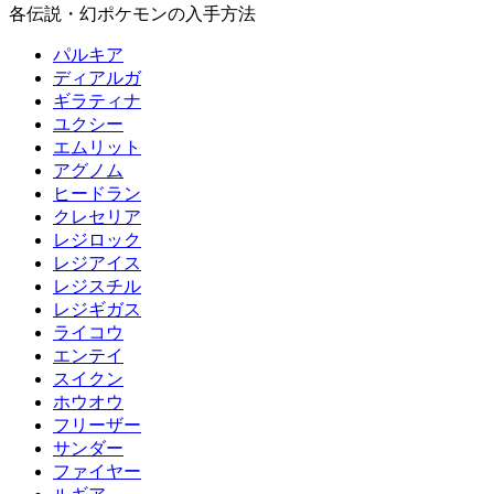
各伝説・幻ポケモンの入手方法
パルキア
ディアルガ
ギラティナ
ユクシー
エムリット
アグノム
ヒードラン
クレセリア
レジロック
レジアイス
レジスチル
レジギガス
ライコウ
エンテイ
スイクン
ホウオウ
フリーザー
サンダー
ファイヤー