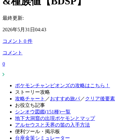
&種族値【BDSP】
最終更新:
2026年5月31日04:43
コメント
0
件
コメント
0
ポケモンチャンピオンズの攻略はこちら！
ストーリー攻略
攻略チャート
／
おすすめ旅パ
／
クリア後要素
お役立ち記事
シンオウ図鑑(151種)一覧
地下大洞窟の出現ポケモンとマップ
アルセウスと天界の笛の入手方法
便利ツール・掲示板
台座金策シミュレーター