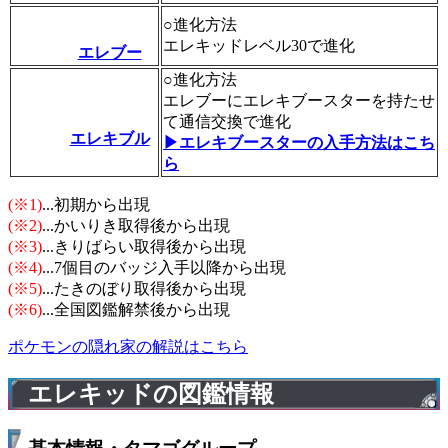
○進化方法
エレキッドレベル30で進化
エレブー
○進化方法
エレブーにエレキブースターを持たせ
て通信交換で進化
エレキブル
▶エレキブースターの入手方法はこち
ら
(※1)
...初期から出現
(※2)
...かいりき取得後から出現
(※3)
...きりばらい取得後から出現
(※4)
...7個目のバッジ入手以降から出現
(※5)
...たきのぼり取得後から出現
(※6)
...全国図鑑解禁後から出現
ポケモンの隠れ家の解説はこちら
エレキッドの図鑑情報