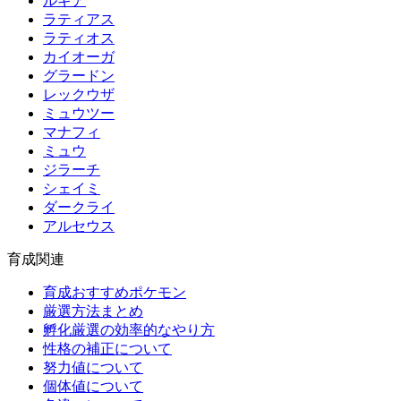
ルギア
ラティアス
ラティオス
カイオーガ
グラードン
レックウザ
ミュウツー
マナフィ
ミュウ
ジラーチ
シェイミ
ダークライ
アルセウス
育成関連
育成おすすめポケモン
厳選方法まとめ
孵化厳選の効率的なやり方
性格の補正について
努力値について
個体値について