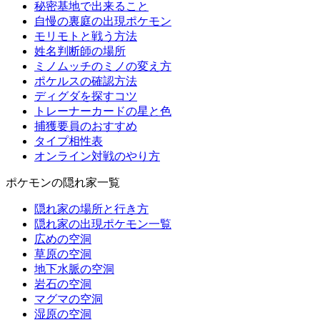
秘密基地で出来ること
自慢の裏庭の出現ポケモン
モリモトと戦う方法
姓名判断師の場所
ミノムッチのミノの変え方
ポケルスの確認方法
ディグダを探すコツ
トレーナーカードの星と色
捕獲要員のおすすめ
タイプ相性表
オンライン対戦のやり方
ポケモンの隠れ家一覧
隠れ家の場所と行き方
隠れ家の出現ポケモン一覧
広めの空洞
草原の空洞
地下水脈の空洞
岩石の空洞
マグマの空洞
湿原の空洞