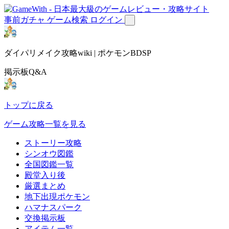
事前ガチャ
ゲーム検索
ログイン
ダイパリメイク攻略wiki | ポケモンBDSP
掲示板Q&A
トップに戻る
ゲーム攻略一覧を見る
ストーリー攻略
シンオウ図鑑
全国図鑑一覧
殿堂入り後
厳選まとめ
地下出現ポケモン
ハマナスパーク
交換掲示板
アイテム一覧