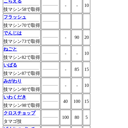
こらえる
-
-
10
技マシン58で取得
フラッシュ
技マシン70で取得
でんじは
-
90
20
技マシン73で取得
ねごと
-
-
10
技マシン82で取得
いばる
-
85
15
技マシン87で取得
みがわり
-
-
10
技マシン90で取得
いわくだき
40
100
15
技マシン98で取得
クロスチョップ
100
80
5
タマゴ技