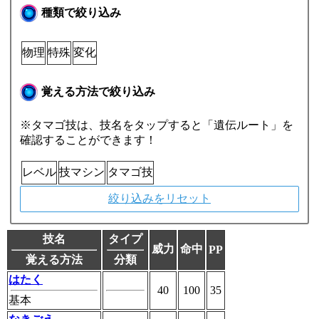
種類で絞り込み
物理
特殊
変化
覚える方法で絞り込み
※タマゴ技は、技名をタップすると「遺伝ルート」を
確認することができます！
レベル
技マシン
タマゴ技
絞り込みをリセット
技名
タイプ
威力
命中
PP
覚える方法
分類
はたく
40
100
35
基本