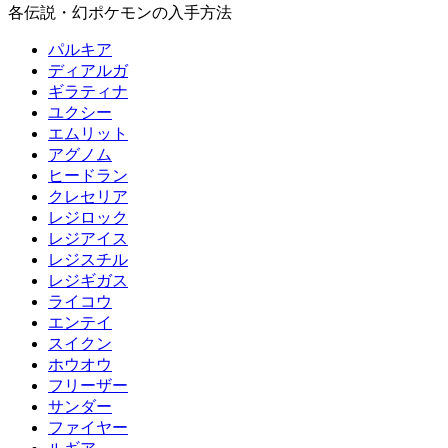
各伝説・幻ポケモンの入手方法
パルキア
ディアルガ
ギラティナ
ユクシー
エムリット
アグノム
ヒードラン
クレセリア
レジロック
レジアイス
レジスチル
レジギガス
ライコウ
エンテイ
スイクン
ホウオウ
フリーザー
サンダー
ファイヤー