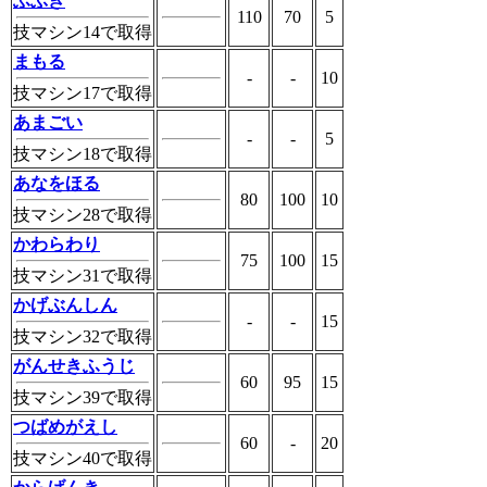
ふぶき
110
70
5
技マシン14で取得
まもる
-
-
10
技マシン17で取得
あまごい
-
-
5
技マシン18で取得
あなをほる
80
100
10
技マシン28で取得
かわらわり
75
100
15
技マシン31で取得
かげぶんしん
-
-
15
技マシン32で取得
がんせきふうじ
60
95
15
技マシン39で取得
つばめがえし
60
-
20
技マシン40で取得