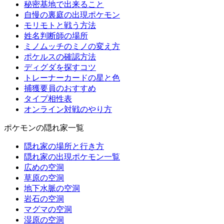
秘密基地で出来ること
自慢の裏庭の出現ポケモン
モリモトと戦う方法
姓名判断師の場所
ミノムッチのミノの変え方
ポケルスの確認方法
ディグダを探すコツ
トレーナーカードの星と色
捕獲要員のおすすめ
タイプ相性表
オンライン対戦のやり方
ポケモンの隠れ家一覧
隠れ家の場所と行き方
隠れ家の出現ポケモン一覧
広めの空洞
草原の空洞
地下水脈の空洞
岩石の空洞
マグマの空洞
湿原の空洞