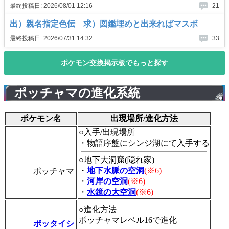
ポッチャマの進化系統
ポケモン名
出現場所/進化方法
○入手/出現場所
・物語序盤にシンジ湖にて入手する
○地下大洞窟(隠れ家)
・
地下水脈の空洞
(※6)
ポッチャマ
・
河岸の空洞
(※6)
・
水鏡の大空洞
(※6)
○進化方法
ポッチャマレベル16で進化
ポッタイシ