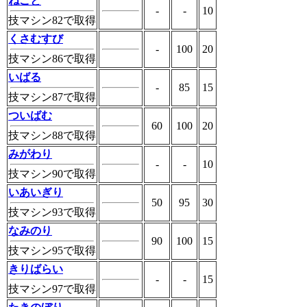
ねごと
-
-
10
技マシン82で取得
くさむすび
-
100
20
技マシン86で取得
いばる
-
85
15
技マシン87で取得
ついばむ
60
100
20
技マシン88で取得
みがわり
-
-
10
技マシン90で取得
いあいぎり
50
95
30
技マシン93で取得
なみのり
90
100
15
技マシン95で取得
きりばらい
-
-
15
技マシン97で取得