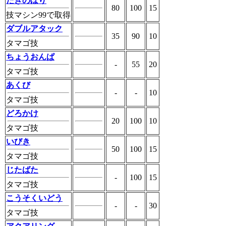
たきのぼり
80
100
15
技マシン99で取得
ダブルアタック
35
90
10
タマゴ技
ちょうおんぱ
-
55
20
タマゴ技
あくび
-
-
10
タマゴ技
どろかけ
20
100
10
タマゴ技
いびき
50
100
15
タマゴ技
じたばた
-
100
15
タマゴ技
こうそくいどう
-
-
30
タマゴ技