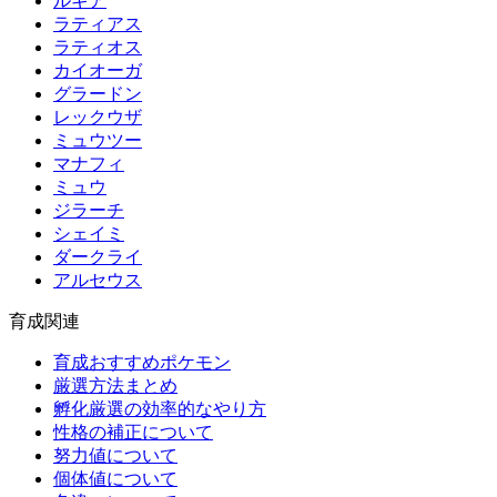
ルギア
ラティアス
ラティオス
カイオーガ
グラードン
レックウザ
ミュウツー
マナフィ
ミュウ
ジラーチ
シェイミ
ダークライ
アルセウス
育成関連
育成おすすめポケモン
厳選方法まとめ
孵化厳選の効率的なやり方
性格の補正について
努力値について
個体値について