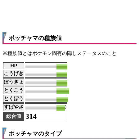
ポッチャマの種族値
※種族値とはポケモン固有の隠しステータスのこと
HP
53
こうげき
51
ぼうぎょ
53
とくこう
61
とくぼう
56
すばやさ
40
314
総合値
ポッチャマのタイプ