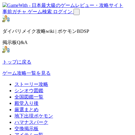
事前ガチャ
ゲーム検索
ログイン
ダイパリメイク攻略wiki | ポケモンBDSP
掲示板Q&A
トップに戻る
ゲーム攻略一覧を見る
ストーリー攻略
シンオウ図鑑
全国図鑑一覧
殿堂入り後
厳選まとめ
地下出現ポケモン
ハマナスパーク
交換掲示板
アイテム一覧