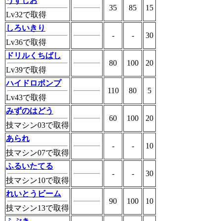
うずしお
35
85
15
Lv32で取得
しろいきり
-
-
30
Lv36で取得
ドリルくちばし
80
100
20
Lv39で取得
ハイドロポンプ
110
80
5
Lv43で取得
みずのはどう
60
100
20
技マシン03で取得
あられ
-
-
10
技マシン07で取得
ふるいたてる
-
-
30
技マシン10で取得
れいとうビーム
90
100
10
技マシン13で取得