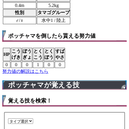
0.4m
5.2kg
性別
タマゴグループ
♂/♀
水中1 / 陸上
ポッチャマを倒したら貰える努力値
こう
ぼう
とく
とく
すば
HP
げき
ぎょ
こう
ぼう
やさ
0
0
0
1
0
0
努力値の解説はこちら
ポッチャマが覚える技
覚える技を検索！