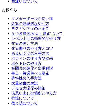
色違いについて
お役立ち
マスターボールの使い道
金策の効率的なやり方
ヨスガシティのたまご
なつき度(なかよし度)について
レベル上げの効率的なやり方
化石の復元方法
化石掘りのやり方とコツ
あまいミツの入手方法
ポフィンの作り方や効果
ポケトレのやり方
時間帯の進化と出現解説
毎日・毎週遊べる要素
夢特性の入手方法
大量発生の解説
ノモセ大湿原の詳細
技思い出しの場所とやり方
特性について
教え技について