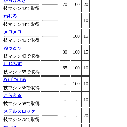
からげんき
70
100
20
技マシン42で取得
ねむる
-
-
10
技マシン44で取得
メロメロ
-
100
15
技マシン45で取得
ねっとう
80
100
15
技マシン49で取得
しおみず
65
100
10
技マシン55で取得
なげつける
-
100
10
技マシン56で取得
こらえる
-
-
10
技マシン58で取得
ステルスロック
-
-
20
技マシン76で取得