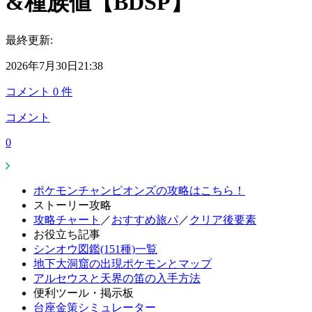
&種族値【BDSP】
最終更新:
2026年7月30日21:38
コメント
0
件
コメント
0
ポケモンチャンピオンズの攻略はこちら！
ストーリー攻略
攻略チャート
／
おすすめ旅パ
／
クリア後要素
お役立ち記事
シンオウ図鑑(151種)一覧
地下大洞窟の出現ポケモンとマップ
アルセウスと天界の笛の入手方法
便利ツール・掲示板
台座金策シミュレーター