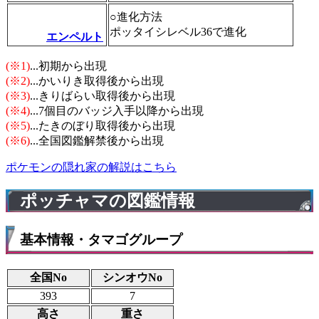
○進化方法
ポッタイシレベル36で進化
エンペルト
(※1)
...初期から出現
(※2)
...かいりき取得後から出現
(※3)
...きりばらい取得後から出現
(※4)
...7個目のバッジ入手以降から出現
(※5)
...たきのぼり取得後から出現
(※6)
...全国図鑑解禁後から出現
ポケモンの隠れ家の解説はこちら
ポッチャマの図鑑情報
基本情報・タマゴグループ
全国No
シンオウNo
393
7
高さ
重さ