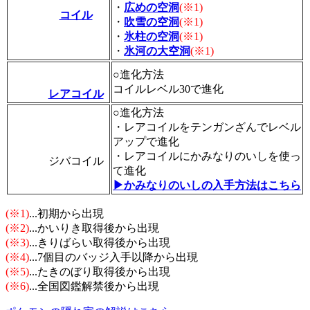
・
広めの空洞
(※1)
コイル
・
吹雪の空洞
(※1)
・
氷柱の空洞
(※1)
・
氷河の大空洞
(※1)
○進化方法
コイルレベル30で進化
レアコイル
○進化方法
・レアコイルをテンガンざんでレベル
アップで進化
・レアコイルにかみなりのいしを使っ
ジバコイル
て進化
▶かみなりのいしの入手方法はこちら
(※1)
...初期から出現
(※2)
...かいりき取得後から出現
(※3)
...きりばらい取得後から出現
(※4)
...7個目のバッジ入手以降から出現
(※5)
...たきのぼり取得後から出現
(※6)
...全国図鑑解禁後から出現