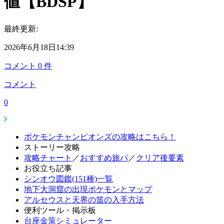
値【BDSP】
最終更新:
2026年6月18日14:39
コメント
0
件
コメント
0
ポケモンチャンピオンズの攻略はこちら！
ストーリー攻略
攻略チャート
／
おすすめ旅パ
／
クリア後要素
お役立ち記事
シンオウ図鑑(151種)一覧
地下大洞窟の出現ポケモンとマップ
アルセウスと天界の笛の入手方法
便利ツール・掲示板
台座金策シミュレーター