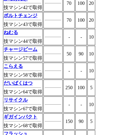
70
100
20
技マシン42で取得
ボルトチェンジ
70
100
20
技マシン43で取得
ねむる
-
-
10
技マシン44で取得
チャージビーム
50
90
10
技マシン57で取得
こらえる
-
-
10
技マシン58で取得
だいばくはつ
250
100
5
技マシン64で取得
リサイクル
-
-
10
技マシン67で取得
ギガインパクト
150
90
5
技マシン68で取得
フラッシュ