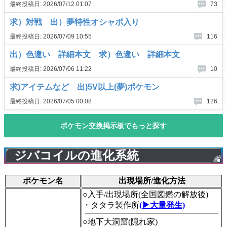
ジバコイルの進化系統
ポケモン名
出現場所/進化方法
○入手/出現場所(全国図鑑の解放後)
・タタラ製作所
(▶大量発生)
○地下大洞窟(隠れ家)