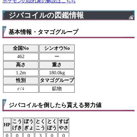
ポケモンの隠れ家の解説はこちら
ジバコイルの図鑑情報
基本情報・タマゴグループ
全国No
シンオウNo
462
ー
高さ
重さ
1.2m
180.0kg
性別
タマゴグループ
♂/♀
鉱物
ジバコイルを倒したら貰える努力値
こう
ぼう
とく
とく
すば
HP
げき
ぎょ
こう
ぼう
やさ
0
0
0
3
0
0