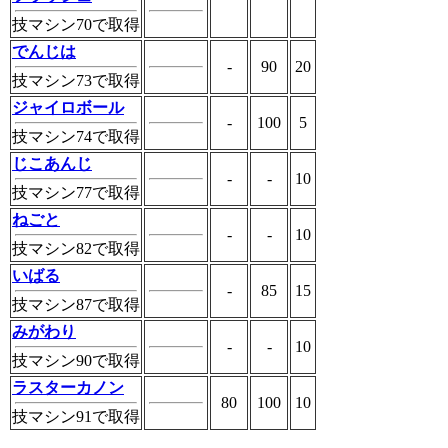
技マシン70で取得
でんじは
-
90
20
技マシン73で取得
ジャイロボール
-
100
5
技マシン74で取得
じこあんじ
-
-
10
技マシン77で取得
ねごと
-
-
10
技マシン82で取得
いばる
-
85
15
技マシン87で取得
みがわり
-
-
10
技マシン90で取得
ラスターカノン
80
100
10
技マシン91で取得