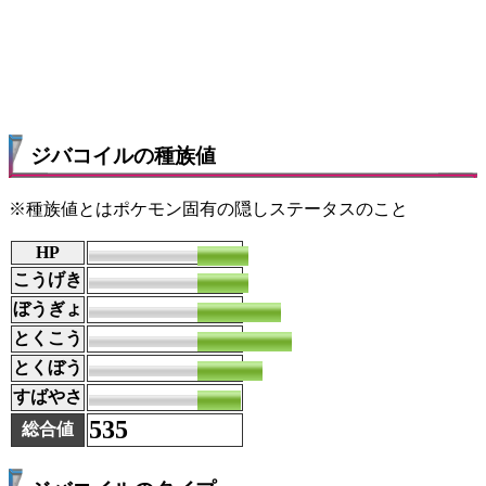
ジバコイルの種族値
※種族値とはポケモン固有の隠しステータスのこと
HP
70
こうげき
70
ぼうぎょ
115
とくこう
130
とくぼう
90
すばやさ
60
535
総合値