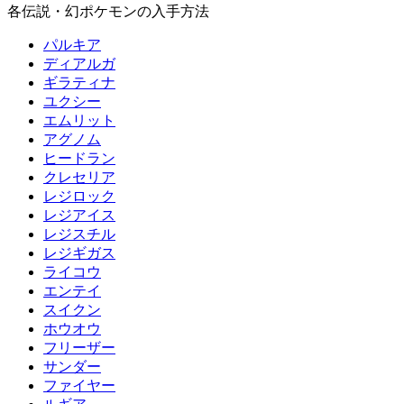
各伝説・幻ポケモンの入手方法
パルキア
ディアルガ
ギラティナ
ユクシー
エムリット
アグノム
ヒードラン
クレセリア
レジロック
レジアイス
レジスチル
レジギガス
ライコウ
エンテイ
スイクン
ホウオウ
フリーザー
サンダー
ファイヤー