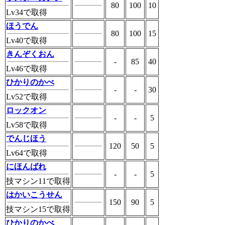
80
100
10
Lv34で取得
ほうでん
80
100
15
Lv40で取得
きんぞくおん
-
85
40
Lv46で取得
ひかりのかべ
-
-
30
Lv52で取得
ロックオン
-
-
5
Lv58で取得
でんじほう
120
50
5
Lv64で取得
にほんばれ
-
-
5
技マシン11で取得
はかいこうせん
150
90
5
技マシン15で取得
ひかりのかべ