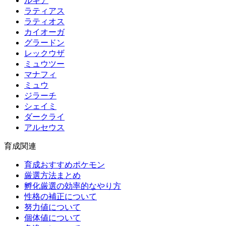
ルギア
ラティアス
ラティオス
カイオーガ
グラードン
レックウザ
ミュウツー
マナフィ
ミュウ
ジラーチ
シェイミ
ダークライ
アルセウス
育成関連
育成おすすめポケモン
厳選方法まとめ
孵化厳選の効率的なやり方
性格の補正について
努力値について
個体値について