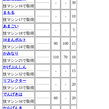
-
-
30
技マシン16で取得
まもる
-
-
10
技マシン17で取得
あまごい
-
-
5
技マシン18で取得
10まんボルト
90
100
15
技マシン24で取得
かみなり
110
70
10
技マシン25で取得
かげぶんしん
-
-
15
技マシン32で取得
リフレクター
-
-
20
技マシン33で取得
でんげきは
60
-
20
技マシン34で取得
からげんき