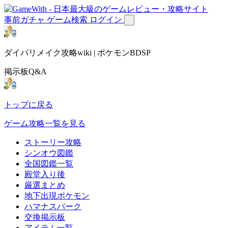
事前ガチャ
ゲーム検索
ログイン
ダイパリメイク攻略wiki | ポケモンBDSP
掲示板Q&A
トップに戻る
ゲーム攻略一覧を見る
ストーリー攻略
シンオウ図鑑
全国図鑑一覧
殿堂入り後
厳選まとめ
地下出現ポケモン
ハマナスパーク
交換掲示板
アイテム一覧