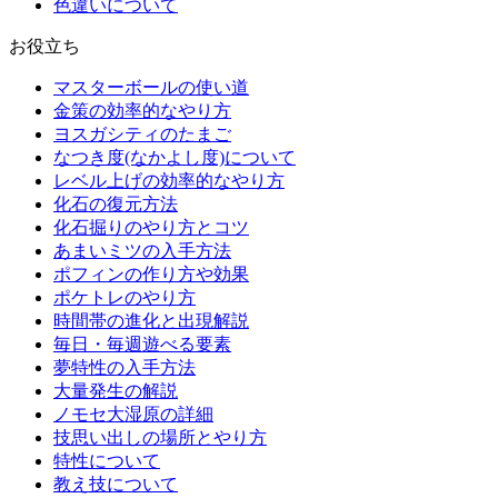
色違いについて
お役立ち
マスターボールの使い道
金策の効率的なやり方
ヨスガシティのたまご
なつき度(なかよし度)について
レベル上げの効率的なやり方
化石の復元方法
化石掘りのやり方とコツ
あまいミツの入手方法
ポフィンの作り方や効果
ポケトレのやり方
時間帯の進化と出現解説
毎日・毎週遊べる要素
夢特性の入手方法
大量発生の解説
ノモセ大湿原の詳細
技思い出しの場所とやり方
特性について
教え技について