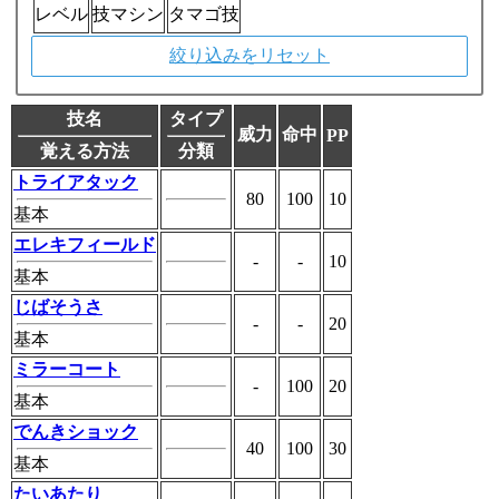
レベル
技マシン
タマゴ技
絞り込みをリセット
技名
タイプ
威力
命中
PP
覚える方法
分類
トライアタック
80
100
10
基本
エレキフィールド
-
-
10
基本
じばそうさ
-
-
20
基本
ミラーコート
-
100
20
基本
でんきショック
40
100
30
基本
たいあたり