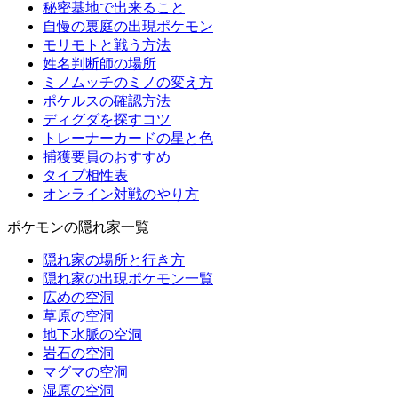
秘密基地で出来ること
自慢の裏庭の出現ポケモン
モリモトと戦う方法
姓名判断師の場所
ミノムッチのミノの変え方
ポケルスの確認方法
ディグダを探すコツ
トレーナーカードの星と色
捕獲要員のおすすめ
タイプ相性表
オンライン対戦のやり方
ポケモンの隠れ家一覧
隠れ家の場所と行き方
隠れ家の出現ポケモン一覧
広めの空洞
草原の空洞
地下水脈の空洞
岩石の空洞
マグマの空洞
湿原の空洞