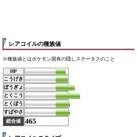
レアコイルの種族値
※種族値とはポケモン固有の隠しステータスのこと
HP
50
こうげき
60
ぼうぎょ
95
とくこう
120
とくぼう
70
すばやさ
70
465
総合値