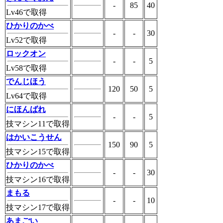
-
85
40
Lv46で取得
ひかりのかべ
-
-
30
Lv52で取得
ロックオン
-
-
5
Lv58で取得
でんじほう
120
50
5
Lv64で取得
にほんばれ
-
-
5
技マシン11で取得
はかいこうせん
150
90
5
技マシン15で取得
ひかりのかべ
-
-
30
技マシン16で取得
まもる
-
-
10
技マシン17で取得
あまごい