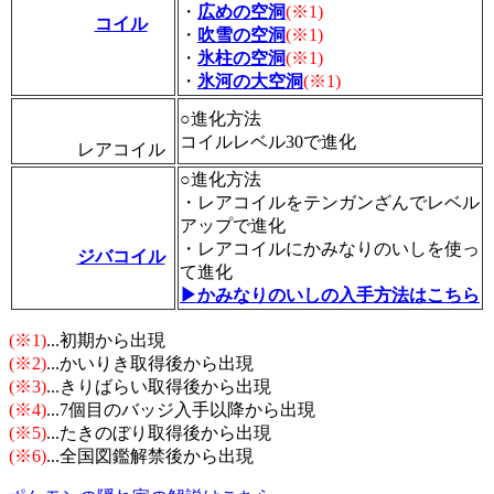
・
広めの空洞
(※1)
コイル
・
吹雪の空洞
(※1)
・
氷柱の空洞
(※1)
・
氷河の大空洞
(※1)
○進化方法
コイルレベル30で進化
レアコイル
○進化方法
・レアコイルをテンガンざんでレベル
アップで進化
・レアコイルにかみなりのいしを使っ
ジバコイル
て進化
▶かみなりのいしの入手方法はこちら
(※1)
...初期から出現
(※2)
...かいりき取得後から出現
(※3)
...きりばらい取得後から出現
(※4)
...7個目のバッジ入手以降から出現
(※5)
...たきのぼり取得後から出現
(※6)
...全国図鑑解禁後から出現