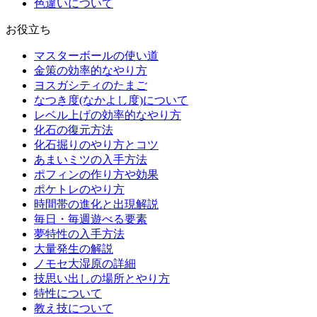
色違いについて
お役立ち
マスターボールの使い道
金策の効率的なやり方
ヨスガシティのたまご
なつき度(なかよし度)について
レベル上げの効率的なやり方
化石の復元方法
化石掘りのやり方とコツ
あまいミツの入手方法
ポフィンの作り方や効果
ポケトレのやり方
時間帯の進化と出現解説
毎日・毎週遊べる要素
夢特性の入手方法
大量発生の解説
ノモセ大湿原の詳細
技思い出しの場所とやり方
特性について
教え技について