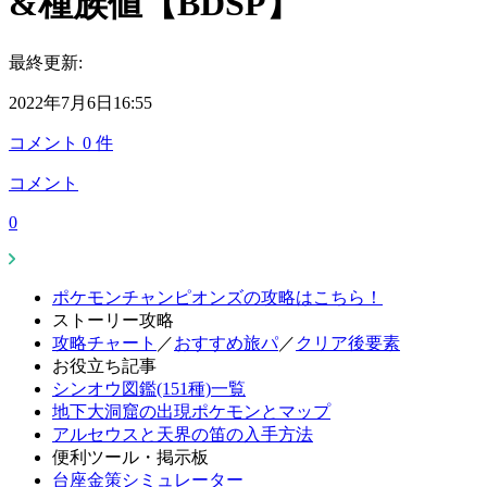
&種族値【BDSP】
最終更新:
2022年7月6日16:55
コメント
0
件
コメント
0
ポケモンチャンピオンズの攻略はこちら！
ストーリー攻略
攻略チャート
／
おすすめ旅パ
／
クリア後要素
お役立ち記事
シンオウ図鑑(151種)一覧
地下大洞窟の出現ポケモンとマップ
アルセウスと天界の笛の入手方法
便利ツール・掲示板
台座金策シミュレーター