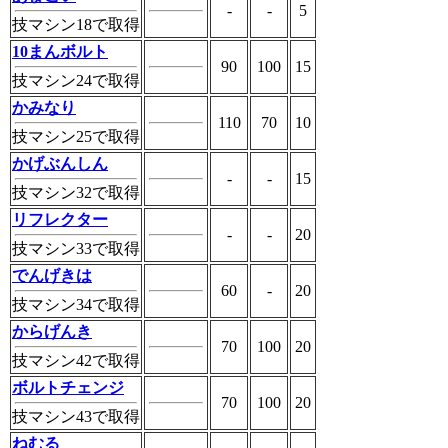
-
-
5
技マシン18で取得
10まんボルト
90
100
15
技マシン24で取得
かみなり
110
70
10
技マシン25で取得
かげぶんしん
-
-
15
技マシン32で取得
リフレクター
-
-
20
技マシン33で取得
でんげきは
60
-
20
技マシン34で取得
からげんき
70
100
20
技マシン42で取得
ボルトチェンジ
70
100
20
技マシン43で取得
ねむる