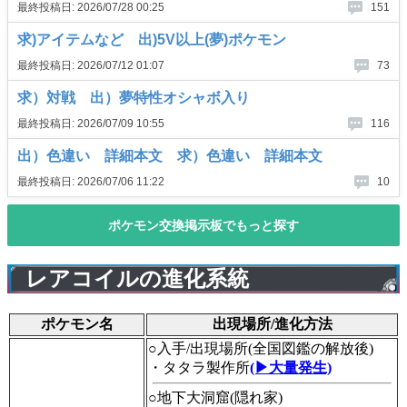
レアコイルの進化系統
ポケモン名
出現場所/進化方法
○入手/出現場所(全国図鑑の解放後)
・タタラ製作所
(▶大量発生)
○地下大洞窟(隠れ家)