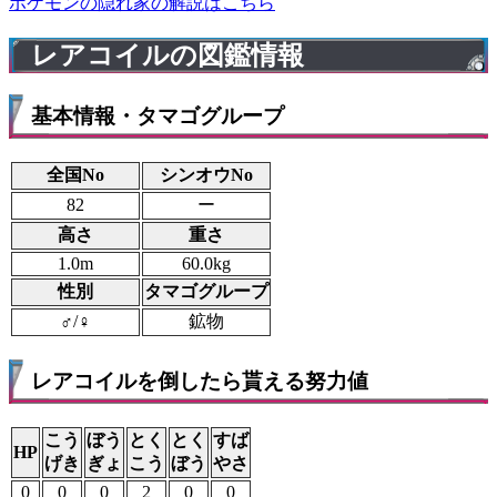
ポケモンの隠れ家の解説はこちら
レアコイルの図鑑情報
基本情報・タマゴグループ
全国No
シンオウNo
82
ー
高さ
重さ
1.0m
60.0kg
性別
タマゴグループ
♂/♀
鉱物
レアコイルを倒したら貰える努力値
こう
ぼう
とく
とく
すば
HP
げき
ぎょ
こう
ぼう
やさ
0
0
0
2
0
0