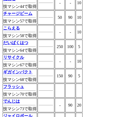
-
-
10
技マシン44で取得
チャージビーム
50
90
10
技マシン57で取得
こらえる
-
-
10
技マシン58で取得
だいばくはつ
250
100
5
技マシン64で取得
リサイクル
-
-
10
技マシン67で取得
ギガインパクト
150
90
5
技マシン68で取得
フラッシュ
技マシン70で取得
でんじは
-
90
20
技マシン73で取得
ジャイロボール