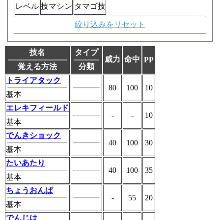
レベル
技マシン
タマゴ技
絞り込みをリセット
技名
タイプ
威力
命中
PP
覚える方法
分類
トライアタック
80
100
10
基本
エレキフィールド
-
-
10
基本
でんきショック
40
100
30
基本
たいあたり
40
100
35
基本
ちょうおんぱ
-
55
20
基本
でんじは