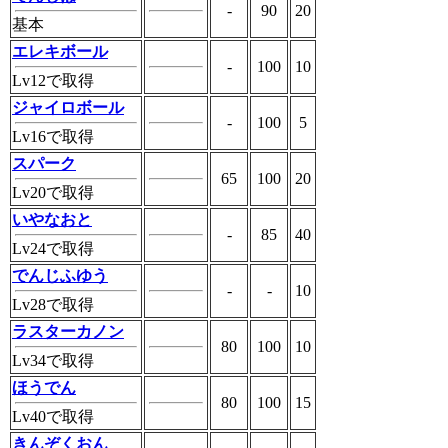
-
90
20
基本
エレキボール
-
100
10
Lv12で取得
ジャイロボール
-
100
5
Lv16で取得
スパーク
65
100
20
Lv20で取得
いやなおと
-
85
40
Lv24で取得
でんじふゆう
-
-
10
Lv28で取得
ラスターカノン
80
100
10
Lv34で取得
ほうでん
80
100
15
Lv40で取得
きんぞくおん