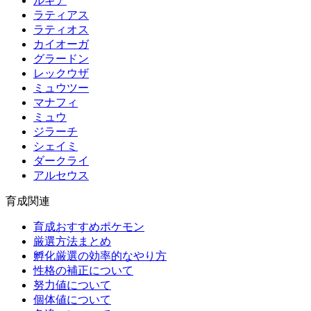
ルギア
ラティアス
ラティオス
カイオーガ
グラードン
レックウザ
ミュウツー
マナフィ
ミュウ
ジラーチ
シェイミ
ダークライ
アルセウス
育成関連
育成おすすめポケモン
厳選方法まとめ
孵化厳選の効率的なやり方
性格の補正について
努力値について
個体値について