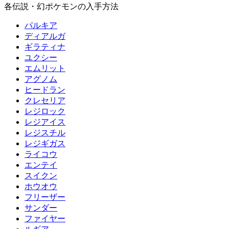
各伝説・幻ポケモンの入手方法
パルキア
ディアルガ
ギラティナ
ユクシー
エムリット
アグノム
ヒードラン
クレセリア
レジロック
レジアイス
レジスチル
レジギガス
ライコウ
エンテイ
スイクン
ホウオウ
フリーザー
サンダー
ファイヤー