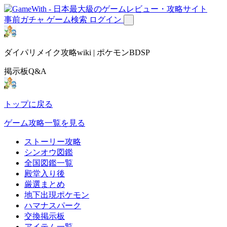
事前ガチャ
ゲーム検索
ログイン
ダイパリメイク攻略wiki | ポケモンBDSP
掲示板Q&A
トップに戻る
ゲーム攻略一覧を見る
ストーリー攻略
シンオウ図鑑
全国図鑑一覧
殿堂入り後
厳選まとめ
地下出現ポケモン
ハマナスパーク
交換掲示板
アイテム一覧