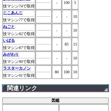
-
100
5
技マシン74で取得
じこあんじ
-
-
10
技マシン77で取得
ねごと
-
-
10
技マシン82で取得
いばる
-
85
15
技マシン87で取得
みがわり
-
-
10
技マシン90で取得
ラスターカノン
80
100
10
技マシン91で取得
関連リンク
図鑑