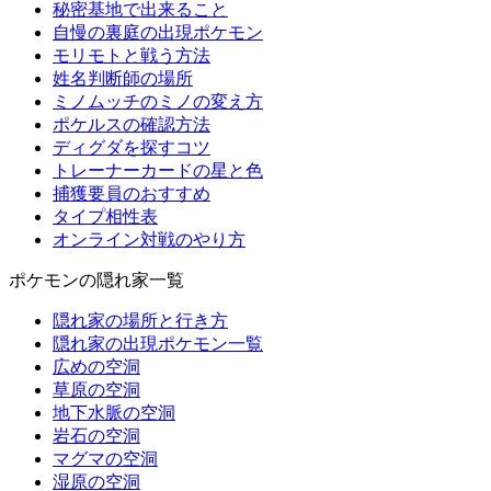
秘密基地で出来ること
自慢の裏庭の出現ポケモン
モリモトと戦う方法
姓名判断師の場所
ミノムッチのミノの変え方
ポケルスの確認方法
ディグダを探すコツ
トレーナーカードの星と色
捕獲要員のおすすめ
タイプ相性表
オンライン対戦のやり方
ポケモンの隠れ家一覧
隠れ家の場所と行き方
隠れ家の出現ポケモン一覧
広めの空洞
草原の空洞
地下水脈の空洞
岩石の空洞
マグマの空洞
湿原の空洞