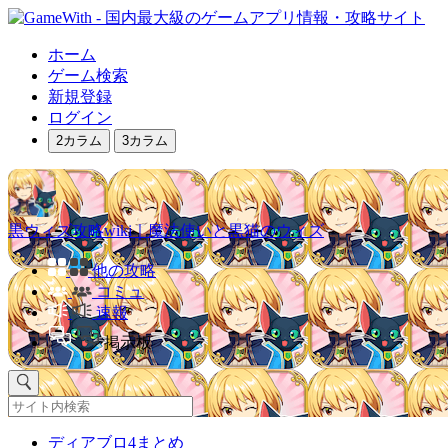
ホーム
ゲーム検索
新規登録
ログイン
2カラム
3カラム
黒ウィズ攻略wiki｜魔法使いと黒猫のウィズ
他の攻略
コミュ
速報
掲示板
ディアブロ4まとめ