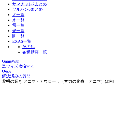
サマチャレ2まとめ
ソルバン6まとめ
火一覧
水一覧
雷一覧
光一覧
闇一覧
EXAS一覧
その他
各種精霊一覧
GameWith
黒ウィズ攻略wiki
Q&A
解決済みの質問
黎明の輝き アニマ・アウローラ（竜力の化身 アニマ）は何