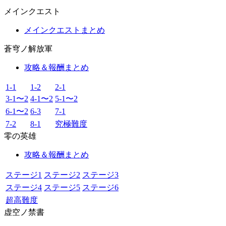
メインクエスト
メインクエストまとめ
蒼穹ノ解放軍
攻略＆報酬まとめ
1-1
1-2
2-1
3-1〜2
4-1〜2
5-1〜2
6-1〜2
6-3
7-1
7-2
8-1
究極難度
零の英雄
攻略＆報酬まとめ
ステージ1
ステージ2
ステージ3
ステージ4
ステージ5
ステージ6
超高難度
虚空ノ禁書