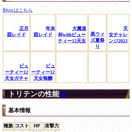
別ver.はこちら
正月
年末
大魔道
天
黒ウィ
酉レイド
酉レイド
杯withビュー
女チャレ
ズ夏祭
ティー12天女
ンジ2022
り
ビュ
ビュ
ーティー12
ーティー12
天女ガチャ
天女報酬
トリテンの性能
16
基本情報
種族
コスト
HP
攻撃力