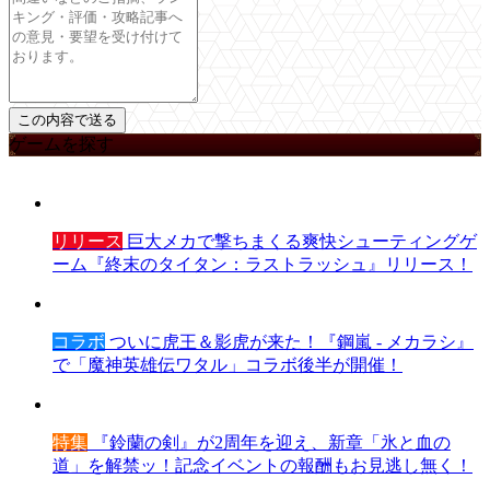
ゲームを探す
リリース
巨大メカで撃ちまくる爽快シューティングゲ
ーム『終末のタイタン：ラストラッシュ』リリース！
コラボ
ついに虎王＆影虎が来た！『鋼嵐 - メカラシ』
で「魔神英雄伝ワタル」コラボ後半が開催！
特集
『鈴蘭の剣』が2周年を迎え、新章「氷と血の
道」を解禁ッ！記念イベントの報酬もお見逃し無く！