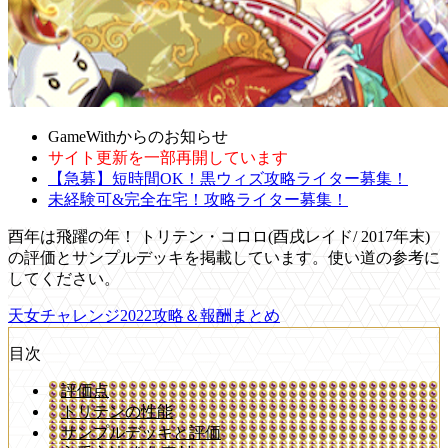
GameWithからのお知らせ
サイト更新を一部再開しています
【急募】短時間OK！黒ウィズ攻略ライター募集！
未経験可&完全在宅！攻略ライター募集！
酉年は飛躍の年！ トリテン・コロロ(酉戌レイド/ 2017年末)
の評価とサンプルデッキを掲載しています。使い道の参考に
してください。
天女チャレンジ2022攻略＆報酬まとめ
目次
評価点
トリテンの性能
サンプルデッキと評価