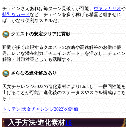
チェインさえあれば毎ターン見破りが可能。
ヴァッカリオ
や
特別なカード
など、チェインを多く稼げる精霊と組ませれ
ば、かなり便利なスキルだ。
クエストの安定クリアに貢献
難問が多く出現するクエストの攻略や高速解答のお供に優
秀。レアな潜在能力「チェインガード」を活かし、チェイン
解除・封印対策としても活躍する。
さらなる進化解放あり
天女チャレンジ2022の進化素材によりLtoLし、一段回性能を
上げることが可能。進化後のステータスやスキル構成はこち
ら！
トリテン(天女チャレンジ2022)の評価
入手方法/進化素材
16