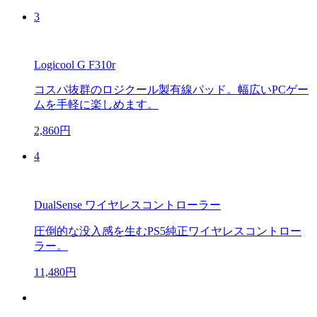
3
Logicool G F310r
コスパ抜群のロジクール製有線パッド。幅広いPCゲー
ムを手軽に楽しめます。
2,860円
4
DualSense ワイヤレスコントローラー
圧倒的な没入感を生むPS5純正ワイヤレスコントロー
ラー。
11,480円