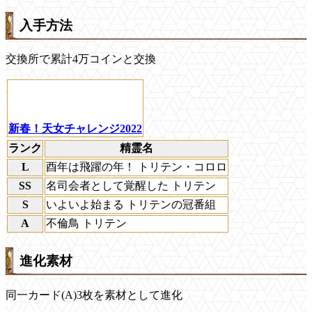
入手方法
交換所で累計4万コインと交換
新春！天女チャレンジ2022
ランク
精霊名
L
酉年は飛躍の年！ トリテン・コロロ
SS
名司会者として覚醒した トリテン
S
いよいよ始まる トリテンの冠番組
A
不倫鳥 トリテン
進化素材
同一カード(A)3枚を素材として進化