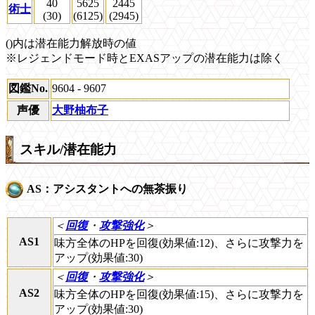
40
5625
2445
術士
(30)
(6125)
(2945)
()内は潜在能力解放時の値
※レジェンドモード時とEXASアップの潜在能力は除く
図鑑No.
9604 - 9607
声優
大野柚布子
スキル/潜在能力
AS：アシスタントへの無茶振り
＜
回復
・
攻撃強化
＞
AS1
味方全体のHPを回復(効果値:12)、さらに攻撃力を
アップ(効果値:30)
＜
回復
・
攻撃強化
＞
AS2
味方全体のHPを回復(効果値:15)、さらに攻撃力を
アップ(効果値:30)