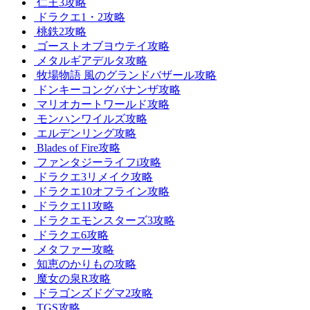
仁王3攻略
ドラクエ1・2攻略
桃鉄2攻略
ゴーストオブヨウテイ攻略
メタルギアデルタ攻略
牧場物語 風のグランドバザール攻略
ドンキーコングバナンザ攻略
マリオカートワールド攻略
モンハンワイルズ攻略
エルデンリング攻略
Blades of Fire攻略
ファンタジーライフi攻略
ドラクエ3リメイク攻略
ドラクエ10オフライン攻略
ドラクエ11攻略
ドラクエモンスターズ3攻略
ドラクエ6攻略
メタファー攻略
知恵のかりもの攻略
魔女の泉R攻略
ドラゴンズドグマ2攻略
TGS攻略