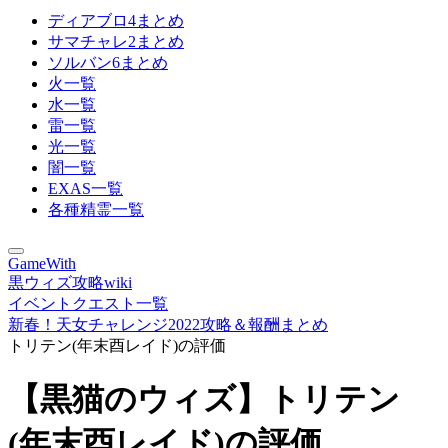
ディアブロ4まとめ
サマチャレ2まとめ
ソルバン6まとめ
火一覧
水一覧
雷一覧
光一覧
闇一覧
EXAS一覧
各種精霊一覧
GameWith
黒ウィズ攻略wiki
イベントクエスト一覧
新春！天女チャレンジ2022攻略＆報酬まとめ
トリテン(年末酉レイド)の評価
【黒猫のウィズ】トリテン
(年末酉レイド)の評価