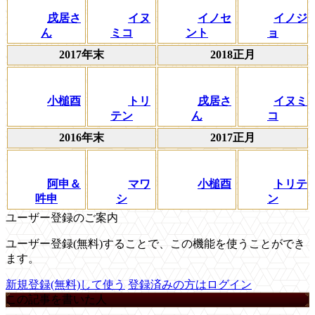
戌居さ
イヌ
イノセ
イノジ
ん
ミコ
ント
ョ
2017年末
2018正月
小槌酉
トリ
戌居さ
イヌミ
テン
ん
コ
2016年末
2017正月
阿申＆
マワ
小槌酉
トリテ
吽申
シ
ン
ユーザー登録のご案内
ユーザー登録(無料)することで、この機能を使うことができ
ます。
新規登録(無料)して使う
登録済みの方はログイン
この記事を書いた人