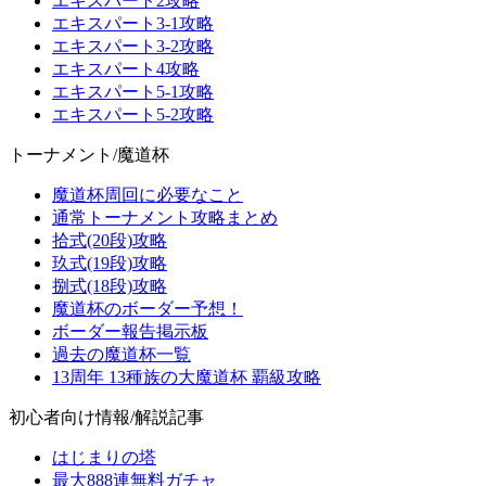
エキスパート2攻略
エキスパート3-1攻略
エキスパート3-2攻略
エキスパート4攻略
エキスパート5-1攻略
エキスパート5-2攻略
トーナメント/魔道杯
魔道杯周回に必要なこと
通常トーナメント攻略まとめ
拾式(20段)攻略
玖式(19段)攻略
捌式(18段)攻略
魔道杯のボーダー予想！
ボーダー報告掲示板
過去の魔道杯一覧
13周年 13種族の大魔道杯 覇級攻略
初心者向け情報/解説記事
はじまりの塔
最大888連無料ガチャ