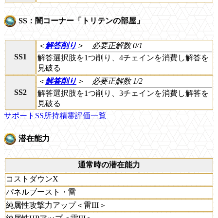
SS：闇コーナー「トリテンの部屋」
＜
解答削り
＞
必要正解数 0/1
SS1
解答選択肢を1つ削り、4チェインを消費し解答を
見破る
＜
解答削り
＞
必要正解数 1/2
SS2
解答選択肢を1つ削り、3チェインを消費し解答を
見破る
サポートSS所持精霊評価一覧
潜在能力
通常時の潜在能力
コストダウンX
パネルブースト・雷
純属性攻撃力アップ＜雷III＞