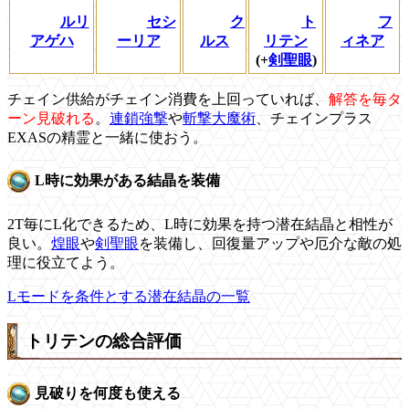
ルリ
セシ
ク
ト
フ
アゲハ
ーリア
ルス
リテン
ィネア
(+
剣聖眼
)
チェイン供給がチェイン消費を上回っていれば、
解答を毎タ
ーン見破れる
。
連鎖強撃
や
斬撃大魔術
、チェインプラス
EXASの精霊と一緒に使おう。
L時に効果がある結晶を装備
2T毎にL化できるため、L時に効果を持つ潜在結晶と相性が
良い。
煌眼
や
剣聖眼
を装備し、回復量アップや厄介な敵の処
理に役立てよう。
Lモードを条件とする潜在結晶の一覧
トリテンの総合評価
見破りを何度も使える