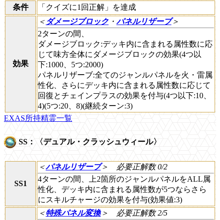
条件
「クイズに1回正解」を達成
＜
ダメージブロック
・
パネルリザーブ
＞
2ターンの間、
ダメージブロック:デッキ内に含まれる属性数に応
じて味方全体にダメージブロックの効果(4つ以
効果
下:1000、5つ:2000)
パネルリザーブ:全てのジャンルパネルを火・雷属
性化、さらにデッキ内に含まれる属性数に応じて
回復とチェインプラスの効果を付与(4つ以下:10、
4)(5つ:20、8)(継続ターン:3)
EXAS所持精霊一覧
SS：〈デュアル・クラッシュウィール〉
＜
パネルリザーブ
＞
必要正解数 0/2
4ターンの間、上2箇所のジャンルパネルをALL属
SS1
性化、デッキ内に含まれる属性数が5つならさら
にスキルチャージの効果を付与(効果値:3)
＜
特殊パネル変換
＞
必要正解数 2/5