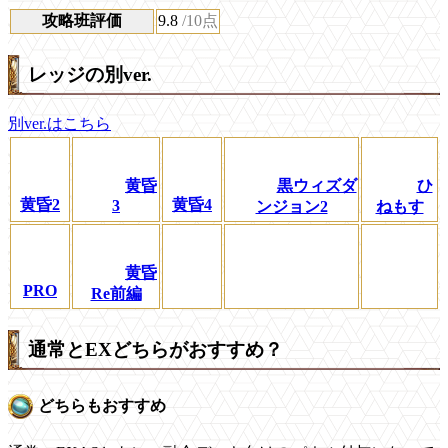
攻略班評価
9.8
/10点
レッジの別ver.
別ver.はこちら
黄昏
黒ウィズダ
ひ
黄昏2
黄昏4
3
ンジョン2
ねもす
黄昏
PRO
Re前編
通常とEXどちらがおすすめ？
どちらもおすすめ