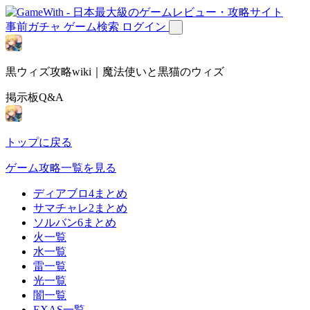
事前ガチャ
ゲーム検索
ログイン
黒ウィズ攻略wiki｜魔法使いと黒猫のウィズ
掲示板Q&A
トップに戻る
ゲーム攻略一覧を見る
ディアブロ4まとめ
サマチャレ2まとめ
ソルバン6まとめ
火一覧
水一覧
雷一覧
光一覧
闇一覧
EXAS一覧