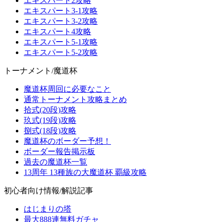
エキスパート2攻略
エキスパート3-1攻略
エキスパート3-2攻略
エキスパート4攻略
エキスパート5-1攻略
エキスパート5-2攻略
トーナメント/魔道杯
魔道杯周回に必要なこと
通常トーナメント攻略まとめ
拾式(20段)攻略
玖式(19段)攻略
捌式(18段)攻略
魔道杯のボーダー予想！
ボーダー報告掲示板
過去の魔道杯一覧
13周年 13種族の大魔道杯 覇級攻略
初心者向け情報/解説記事
はじまりの塔
最大888連無料ガチャ