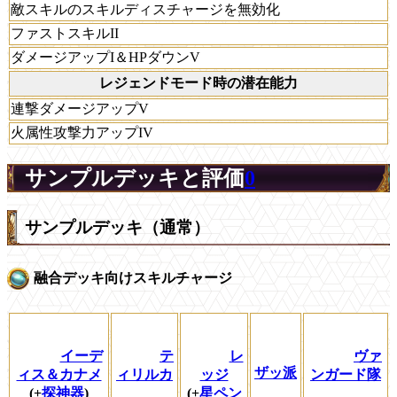
敵スキルのスキルディスチャージを無効化
ファストスキルII
ダメージアップI＆HPダウンV
レジェンドモード時の潜在能力
連撃ダメージアップV
火属性攻撃力アップIV
サンプルデッキと評価
0
サンプルデッキ（通常）
融合デッキ向けスキルチャージ
イーデ
テ
レ
ヴァ
ザッ派
ィス＆カナメ
ィリルカ
ッジ
ンガード隊
(+
探神器
)
(+
星ペン