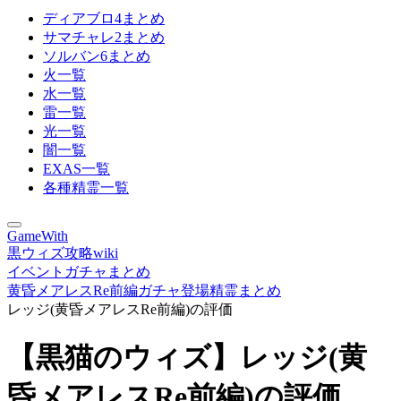
ディアブロ4まとめ
サマチャレ2まとめ
ソルバン6まとめ
火一覧
水一覧
雷一覧
光一覧
闇一覧
EXAS一覧
各種精霊一覧
GameWith
黒ウィズ攻略wiki
イベントガチャまとめ
黄昏メアレスRe前編ガチャ登場精霊まとめ
レッジ(黄昏メアレスRe前編)の評価
【黒猫のウィズ】レッジ(黄
昏メアレスRe前編)の評価