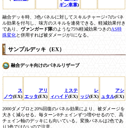
ギン車掌
)
融合デッキ時、3色パネルに対してスキルチャージ+7のパネ
ル効果を付与し、味方のスキルを連発できる。軽減効果付き
であり、
ヴァンガード隊
のような75%軽減効果つきの
AS特
殊変化
と併用すれば被ダメージが1になる。
サンプルデッキ（EX）
融合デッキ向けのパネルリザーブ
ス
アリ
ミステ
レ
アシ
ノウ
(EX)
エッタ
(EX)
ィハイド
(EX)
ッジ
(EX)
ュタル
(EX)
2000ダメブロと20%回復のパネル効果により、被ダメージを
大きく減らせる。毎ターン8チェインずつ増やせるので、高
チェイン軸のデッキにも向いている。変換パネルは2色であ
り3色ではないので注意。