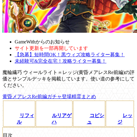
GameWithからのお知らせ
サイト更新を一部再開しています
【急募】短時間OK！黒ウィズ攻略ライター募集！
未経験可&完全在宅！攻略ライター募集！
魔輪繊巧 ウィールライト＝レッジ(黄昏メアレスRe前編)の評
価とサンプルデッキを掲載しています。使い道の参考にして
ください。
黄昏メアレスRe前編ガチャ登場精霊まとめ
リフィ
ルリアゲ
コピシ
レッ
ル
ハ
ュ
ジ
目次