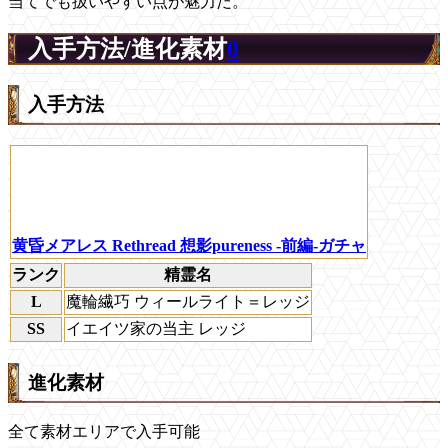
当てでも扱いやすい点が魅力だ。
入手方法/進化素材
0
入手方法
黄昏メアレス Rethread 想影pureness -前編-ガチャ
ランク
精霊名
L
魔輪繊巧 ウィールライト＝レッジ
SS
イエイツ家の当主 レッジ
進化素材
全て素材エリアで入手可能