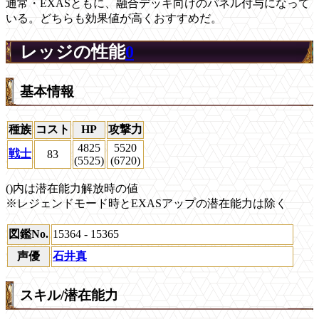
通常・EXASともに、融合デッキ向けのパネル付与になって
いる。どちらも効果値が高くおすすめだ。
レッジの性能
0
基本情報
種族
コスト
HP
攻撃力
4825
5520
戦士
83
(5525)
(6720)
()内は潜在能力解放時の値
※レジェンドモード時とEXASアップの潜在能力は除く
図鑑No.
15364 - 15365
声優
石井真
スキル/潜在能力