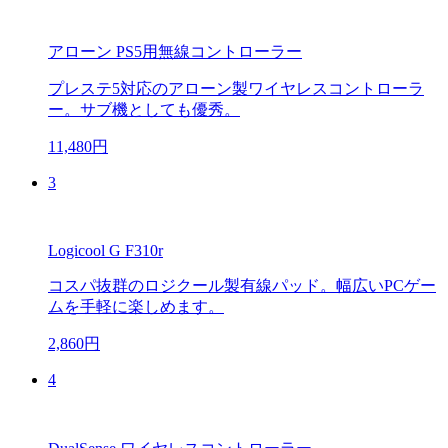
アローン PS5用無線コントローラー
プレステ5対応のアローン製ワイヤレスコントローラ
ー。サブ機としても優秀。
11,480円
3
Logicool G F310r
コスパ抜群のロジクール製有線パッド。幅広いPCゲー
ムを手軽に楽しめます。
2,860円
4