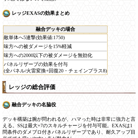
レッジEXASの効果まとめ
融合デッキの場合
敵単体へ5連撃(効果値:1750)
味方への被ダメージを15%軽減
味方への2000以下の被ダメージを無効化
パネルリザーブの効果を付与
(全パネル/火雷変換+回復20・チェインプラス8)
レッジの総合評価
融合デッキの名脇役
デッキ構築は腕が問われるが、ハマった時は非常に強力と言
える。SSは最大+7のスキルチャージを付与可能。EXASは1
問条件のダメブロ付きパネルリザーブであり、耐久アップ目