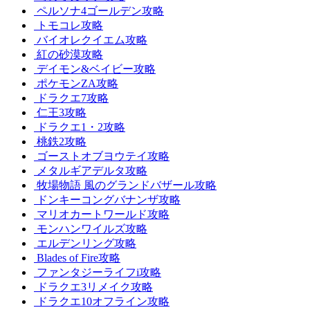
ペルソナ4ゴールデン攻略
トモコレ攻略
バイオレクイエム攻略
紅の砂漠攻略
デイモン&ベイビー攻略
ポケモンZA攻略
ドラクエ7攻略
仁王3攻略
ドラクエ1・2攻略
桃鉄2攻略
ゴーストオブヨウテイ攻略
メタルギアデルタ攻略
牧場物語 風のグランドバザール攻略
ドンキーコングバナンザ攻略
マリオカートワールド攻略
モンハンワイルズ攻略
エルデンリング攻略
Blades of Fire攻略
ファンタジーライフi攻略
ドラクエ3リメイク攻略
ドラクエ10オフライン攻略