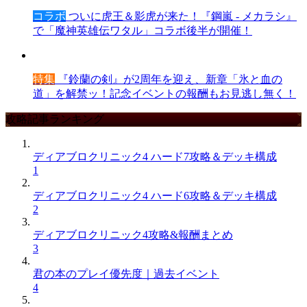
コラボ
ついに虎王＆影虎が来た！『鋼嵐 - メカラシ』
で「魔神英雄伝ワタル」コラボ後半が開催！
特集
『鈴蘭の剣』が2周年を迎え、新章「氷と血の
道」を解禁ッ！記念イベントの報酬もお見逃し無く！
攻略記事ランキング
ディアブロクリニック4 ハード7攻略＆デッキ構成
1
ディアブロクリニック4 ハード6攻略＆デッキ構成
2
ディアブロクリニック4攻略&報酬まとめ
3
君の本のプレイ優先度｜過去イベント
4