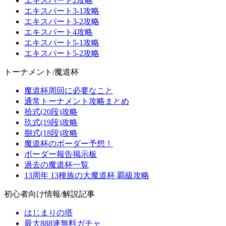
エキスパート2攻略
エキスパート3-1攻略
エキスパート3-2攻略
エキスパート4攻略
エキスパート5-1攻略
エキスパート5-2攻略
トーナメント/魔道杯
魔道杯周回に必要なこと
通常トーナメント攻略まとめ
拾式(20段)攻略
玖式(19段)攻略
捌式(18段)攻略
魔道杯のボーダー予想！
ボーダー報告掲示板
過去の魔道杯一覧
13周年 13種族の大魔道杯 覇級攻略
初心者向け情報/解説記事
はじまりの塔
最大888連無料ガチャ