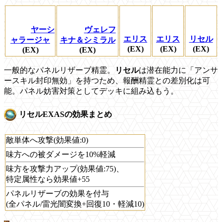
ヤーシ
ヴェレフ
エリス
エリス
リセル
ャラージャ
キナ＆シミラル
(EX)
(EX)
(EX)
(EX)
(EX)
一般的なパネルリザーブ精霊。
リセル
は潜在能力に「アンサ
ースキル封印無効」を持つため、報酬精霊との差別化は可
能。パネル妨害対策としてデッキに組み込もう。
リセルEXASの効果まとめ
敵単体へ攻撃(効果値:0)
味方への被ダメージを10%軽減
味方を攻撃力アップ(効果値:75)、
特定属性なら効果値+55
パネルリザーブの効果を付与
(全パネル/雷光闇変換+回復10・軽減10)