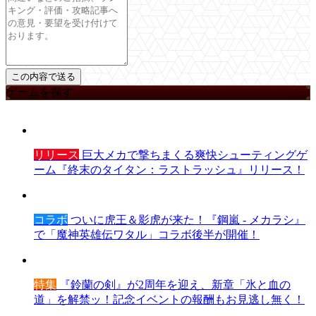
ゲームを探す
リリース
巨大メカで撃ちまくる爽快シューティングゲ
ーム『終末のタイタン：ラストラッシュ』リリース！
コラボ
ついに虎王＆影虎が来た！『鋼嵐 - メカラシ』
で「魔神英雄伝ワタル」コラボ後半が開催！
特集
『鈴蘭の剣』が2周年を迎え、新章「氷と血の
道」を解禁ッ！記念イベントの報酬もお見逃し無く！