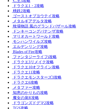
仁王3攻略
ドラクエ1・2攻略
桃鉄2攻略
ゴーストオブヨウテイ攻略
メタルギアデルタ攻略
牧場物語 風のグランドバザール攻略
ドンキーコングバナンザ攻略
マリオカートワールド攻略
モンハンワイルズ攻略
エルデンリング攻略
Blades of Fire攻略
ファンタジーライフi攻略
ドラクエ3リメイク攻略
ドラクエ10オフライン攻略
ドラクエ11攻略
ドラクエモンスターズ3攻略
ドラクエ6攻略
メタファー攻略
知恵のかりもの攻略
魔女の泉R攻略
ドラゴンズドグマ2攻略
TGS攻略