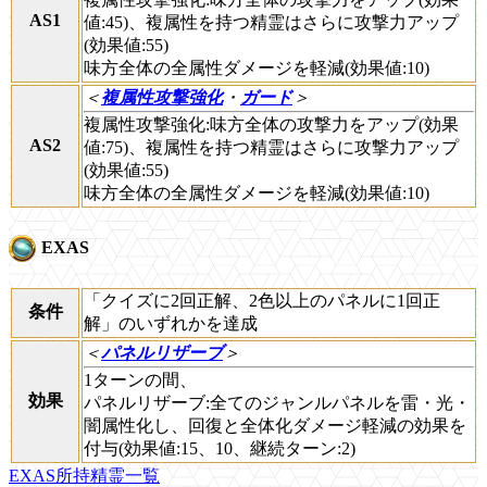
AS1
値:45)、複属性を持つ精霊はさらに攻撃力アップ
(効果値:55)
味方全体の全属性ダメージを軽減(効果値:10)
＜
複属性攻撃強化
・
ガード
＞
複属性攻撃強化:味方全体の攻撃力をアップ(効果
AS2
値:75)、複属性を持つ精霊はさらに攻撃力アップ
(効果値:55)
味方全体の全属性ダメージを軽減(効果値:10)
EXAS
「クイズに2回正解、2色以上のパネルに1回正
条件
解」のいずれかを達成
＜
パネルリザーブ
＞
1ターンの間、
効果
パネルリザーブ:全てのジャンルパネルを雷・光・
闇属性化し、回復と全体化ダメージ軽減の効果を
付与(効果値:15、10、継続ターン:2)
EXAS所持精霊一覧