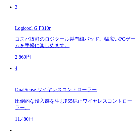
3
Logicool G F310r
コスパ抜群のロジクール製有線パッド。幅広いPCゲー
ムを手軽に楽しめます。
2,860円
4
DualSense ワイヤレスコントローラー
圧倒的な没入感を生むPS5純正ワイヤレスコントロー
ラー。
11,480円