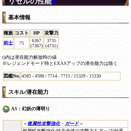
リセルの性能
0
基本情報
種族
コスト
HP
攻撃力
6367
3731
術士
75
(7367)
(4731)
()内は潜在能力解放時の値
※レジェンドモード時とEXASアップの潜在能力は除く
図鑑No.
4585 - 4588 / 7714 - 7715 / 15329 - 15330
スキル/潜在能力
AS：幻妖の薄明り
＜
複属性攻撃強化
・
ガード
＞
複属性攻撃強化:味方全体の攻撃力をアップ(効果