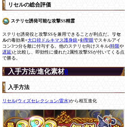
リセルの総合評価
ステリセ誘発可能な攻撃SS精霊
ステリセ誘発役と攻撃SSを兼用できることが利点だ。
リセ
ル
の毒効果+
大口径ドルキマス護身銃
+
剣聖眼
でスキルアイ
コン3つ分を敵に付与する。他のステリセ向けスキル(
時限
や
遅延
)と比較し、即効性に優れた2属性攻撃SSが付いてくる点
で勝る。
入手方法/進化素材
0
入手方法
リセル(ウィズセレクション/雷水)
から相互進化