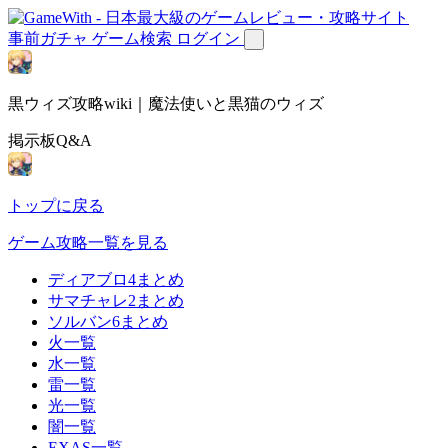
事前ガチャ
ゲーム検索
ログイン
黒ウィズ攻略wiki｜魔法使いと黒猫のウィズ
掲示板Q&A
トップに戻る
ゲーム攻略一覧を見る
ディアブロ4まとめ
サマチャレ2まとめ
ソルバン6まとめ
火一覧
水一覧
雷一覧
光一覧
闇一覧
EXAS一覧