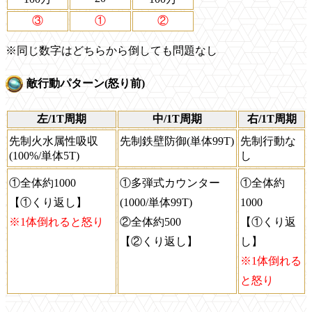
③
①
②
※同じ数字はどちらから倒しても問題なし
敵行動パターン(怒り前)
左/1T周期
中/1T周期
右/1T周期
先制火水属性吸収
先制鉄壁防御(単体99T)
先制行動な
(100%/単体5T)
し
①全体約1000
①多弾式カウンター
①全体約
【①くり返し】
(1000/単体99T)
1000
※1体倒れると怒り
②全体約500
【①くり返
【②くり返し】
し】
※1体倒れる
と怒り