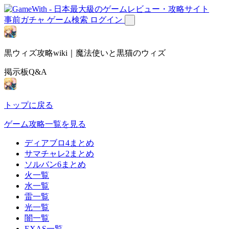
事前ガチャ
ゲーム検索
ログイン
黒ウィズ攻略wiki｜魔法使いと黒猫のウィズ
掲示板Q&A
トップに戻る
ゲーム攻略一覧を見る
ディアブロ4まとめ
サマチャレ2まとめ
ソルバン6まとめ
火一覧
水一覧
雷一覧
光一覧
闇一覧
EXAS一覧