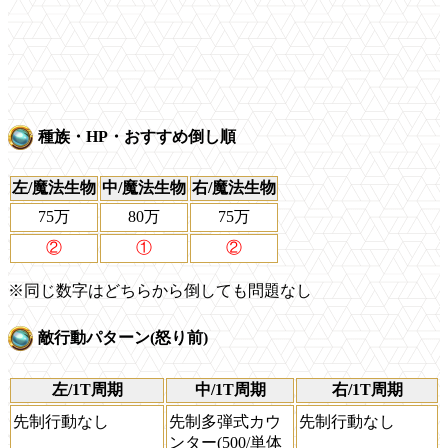
種族・HP・おすすめ倒し順
左/魔法生物
中/魔法生物
右/魔法生物
75万
80万
75万
②
①
②
※同じ数字はどちらから倒しても問題なし
敵行動パターン(怒り前)
左/1T周期
中/1T周期
右/1T周期
先制行動なし
先制多弾式カウ
先制行動なし
ンター(500/単体