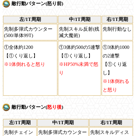
敵行動パターン(怒り前)
左/1T周期
中/1T周期
右/1T周期
先制多弾式カウンター
先制スキル反射(残
先制行動なし
(500/単体99T)
滅大魔術)
①全体約1200
①3体約500の5連撃
①3体約1000
【①くり返し】
【①くり返し】
の2連撃
※1体倒れると怒り
※HP50%未満で怒
【①くり返
り
し】
※1体倒れる
と怒り
敵行動パターン(
怒り後
)
左/1T周期
中/1T周期
右/1T周期
先制チェイン
先制多弾式カウンター
先制スキルディス