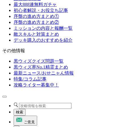
最大888連無料ガチャ
初心者解説・お役立ち記事
序盤の進め方まとめ①
序盤の進め方まとめ②
ミッションの内容と報酬一覧
敵スキルと対策まとめ
デッキ購入のおすすめを紹介
その他情報
黒ウィズクイズ問題一覧
黒ウィズ界No.1精霊まとめ
最新ニュース/おせニャん情報
特集/コラム記事
攻略ライター募集中！
検索
ご意見