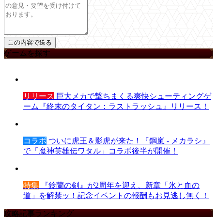
ゲームを探す
リリース
巨大メカで撃ちまくる爽快シューティングゲ
ーム『終末のタイタン：ラストラッシュ』リリース！
コラボ
ついに虎王＆影虎が来た！『鋼嵐 - メカラシ』
で「魔神英雄伝ワタル」コラボ後半が開催！
特集
『鈴蘭の剣』が2周年を迎え、新章「氷と血の
道」を解禁ッ！記念イベントの報酬もお見逃し無く！
攻略記事ランキング