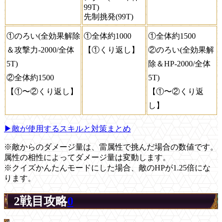
99T)
先制挑発(99T)
①のろい(全効果解除
①全体約1000
①全体約1500
＆攻撃力-2000/全体
【①くり返し】
②のろい(全効果解
5T)
除＆HP-2000/全体
②全体約1500
5T)
【①〜②くり返し】
【①〜②くり返
し】
▶敵が使用するスキルと対策まとめ
※敵からのダメージ量は、雷属性で挑んだ場合の数値です。
属性の相性によってダメージ量は変動します。
※クイズかんたんモードにした場合、敵のHPが1.25倍にな
ります。
2戦目攻略
0