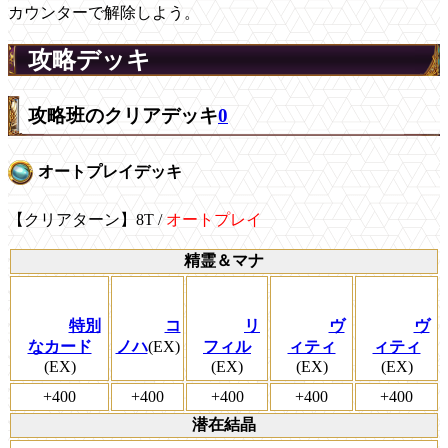
カウンターで解除しよう。
攻略デッキ
攻略班のクリアデッキ
0
オートプレイデッキ
【クリアターン】8T /
オートプレイ
精霊＆マナ
特別
コ
リ
ヴ
ヴ
なカード
ノハ
(EX)
フィル
ィティ
ィティ
(EX)
(EX)
(EX)
(EX)
+400
+400
+400
+400
+400
潜在結晶