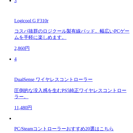
3
Logicool G F310r
コスパ抜群のロジクール製有線パッド。幅広いPCゲー
ムを手軽に楽しめます。
2,860円
4
DualSense ワイヤレスコントローラー
圧倒的な没入感を生むPS5純正ワイヤレスコントロー
ラー。
11,480円
PC/Steamコントローラーおすすめ20選はこちら