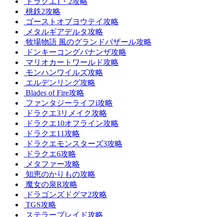
ドラクエ1・2攻略
桃鉄2攻略
ゴーストオブヨウテイ攻略
メタルギアデルタ攻略
牧場物語 風のグランドバザール攻略
ドンキーコングバナンザ攻略
マリオカートワールド攻略
モンハンワイルズ攻略
エルデンリング攻略
Blades of Fire攻略
ファンタジーライフi攻略
ドラクエ3リメイク攻略
ドラクエ10オフライン攻略
ドラクエ11攻略
ドラクエモンスターズ3攻略
ドラクエ6攻略
メタファー攻略
知恵のかりもの攻略
魔女の泉R攻略
ドラゴンズドグマ2攻略
TGS攻略
ステラーブレイド攻略