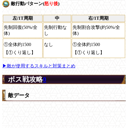
敵行動パターン(
怒り後
)
左/1T周期
中
右/1T周期
先制回復(50%/全
先制行動な
先制割合攻撃(約50%/全
体)
し
体)
①全体約1500
なし
①全体約1500
【①くり返し】
【①くり返し】
▶敵が使用するスキルと対策まとめ
ボス戦攻略
0
敵データ