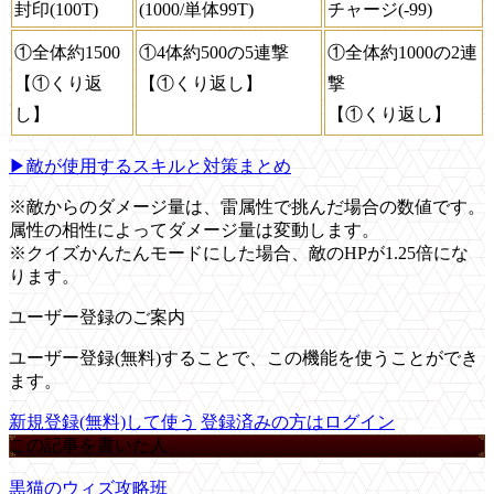
封印(100T)
(1000/単体99T)
チャージ(-99)
①全体約1500
①4体約500の5連撃
①全体約1000の2連
【①くり返
【①くり返し】
撃
し】
【①くり返し】
▶敵が使用するスキルと対策まとめ
※敵からのダメージ量は、雷属性で挑んだ場合の数値です。
属性の相性によってダメージ量は変動します。
※クイズかんたんモードにした場合、敵のHPが1.25倍にな
ります。
ユーザー登録のご案内
ユーザー登録(無料)することで、この機能を使うことができ
ます。
新規登録(無料)して使う
登録済みの方はログイン
この記事を書いた人
黒猫のウィズ攻略班