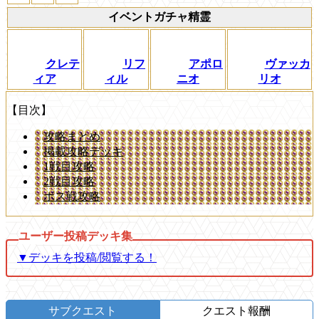
イベントガチャ精霊
クレテ
リフ
アポロ
ヴァッカ
ィア
ィル
ニオ
リオ
【目次】
攻略まとめ
掲載攻略デッキ
1戦目攻略
2戦目攻略
ボス戦攻略
▼デッキを投稿/閲覧する！
サブクエスト
クエスト報酬