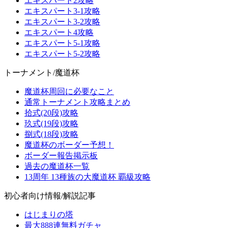
エキスパート2攻略
エキスパート3-1攻略
エキスパート3-2攻略
エキスパート4攻略
エキスパート5-1攻略
エキスパート5-2攻略
トーナメント/魔道杯
魔道杯周回に必要なこと
通常トーナメント攻略まとめ
拾式(20段)攻略
玖式(19段)攻略
捌式(18段)攻略
魔道杯のボーダー予想！
ボーダー報告掲示板
過去の魔道杯一覧
13周年 13種族の大魔道杯 覇級攻略
初心者向け情報/解説記事
はじまりの塔
最大888連無料ガチャ