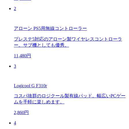
2
アローン PS5用無線コントローラー
プレステ5対応のアローン製ワイヤレスコントローラ
ー。サブ機としても優秀。
11,480円
3
Logicool G F310r
コスパ抜群のロジクール製有線パッド。幅広いPCゲー
ムを手軽に楽しめます。
2,860円
4