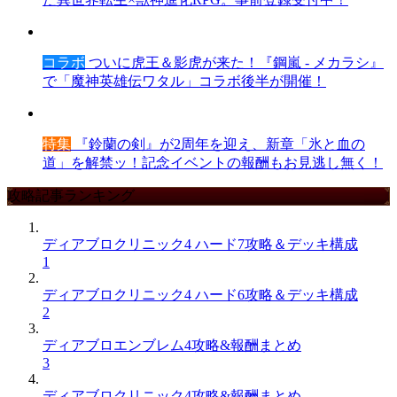
コラボ
ついに虎王＆影虎が来た！『鋼嵐 - メカラシ』
で「魔神英雄伝ワタル」コラボ後半が開催！
特集
『鈴蘭の剣』が2周年を迎え、新章「氷と血の
道」を解禁ッ！記念イベントの報酬もお見逃し無く！
攻略記事ランキング
ディアブロクリニック4 ハード7攻略＆デッキ構成
1
ディアブロクリニック4 ハード6攻略＆デッキ構成
2
ディアブロエンブレム4攻略&報酬まとめ
3
ディアブロクリニック4攻略&報酬まとめ