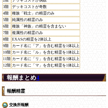
2階
デッキコストが偶数
3階
デッキコストが奇数
4階
種族「戦士」の精霊のみ
5階
純属性の精霊のみ
6階
種族「神族」の精霊を含まない
7階
複属性の精霊のみ
8階
EXASの精霊を2体以上
9階
カード名に「ア」を含む精霊を1体以上
10階
カード名に「ル」を含む精霊を1体以上
11階
カード名に「リ」を含む精霊を1体以上
12階
カード名に「マ」を含む精霊を1体以上
報酬まとめ
4
報酬精霊
交換所報酬