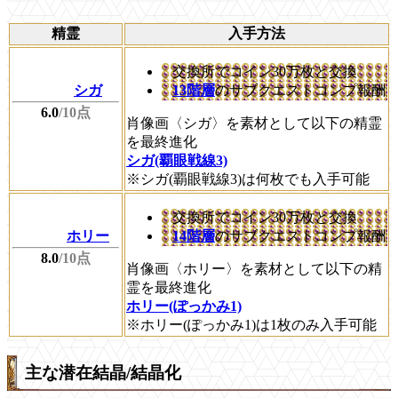
精霊
入手方法
交換所でコイン30万枚と交換
シガ
13階層
のサブクエストコンプ報酬
6.0
/10点
肖像画〈シガ〉を素材として以下の精霊
を最終進化
シガ(覇眼戦線3)
※シガ(覇眼戦線3)は何枚でも入手可能
交換所でコイン30万枚と交換
ホリー
14階層
のサブクエストコンプ報酬
8.0
/10点
肖像画〈ホリー〉を素材として以下の精
霊を最終進化
ホリー(ぽっかみ1)
※ホリー(ぽっかみ1)は1枚のみ入手可能
主な潜在結晶/結晶化