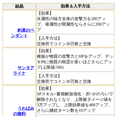
結晶
効果＆入手方法
【効果】
水属性の味方全体の攻撃力を200アッ
プ、複属性が闇属性ならさらに200アッ
プ
約束のペ
ンダント
【入手方法】
交換所でコイン30万枚と交換
【効果】
種族が物質の攻撃力とHPをアップ、デッ
キ内に物質の精霊が多いほどさらにアッ
プ(上限値:500)
サンタア
ライナ
【入手方法】
交換所でコイン30万枚と交換
【効果】
SPスキル<蓄積解放強化・邪>がのろいで
解除されなくなり、上限被ダメージ値を
3万アップし、上限効果値を400アップ、
うわばみ
さらに継続ターン数を10アップ
の徳利