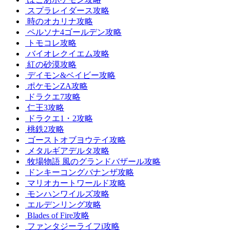
スプラレイダース攻略
時のオカリナ攻略
ペルソナ4ゴールデン攻略
トモコレ攻略
バイオレクイエム攻略
紅の砂漠攻略
デイモン&ベイビー攻略
ポケモンZA攻略
ドラクエ7攻略
仁王3攻略
ドラクエ1・2攻略
桃鉄2攻略
ゴーストオブヨウテイ攻略
メタルギアデルタ攻略
牧場物語 風のグランドバザール攻略
ドンキーコングバナンザ攻略
マリオカートワールド攻略
モンハンワイルズ攻略
エルデンリング攻略
Blades of Fire攻略
ファンタジーライフi攻略