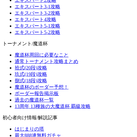
エキスパート2攻略
エキスパート3-1攻略
エキスパート3-2攻略
エキスパート4攻略
エキスパート5-1攻略
エキスパート5-2攻略
トーナメント/魔道杯
魔道杯周回に必要なこと
通常トーナメント攻略まとめ
拾式(20段)攻略
玖式(19段)攻略
捌式(18段)攻略
魔道杯のボーダー予想！
ボーダー報告掲示板
過去の魔道杯一覧
13周年 13種族の大魔道杯 覇級攻略
初心者向け情報/解説記事
はじまりの塔
最大888連無料ガチャ