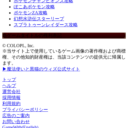
ポケモンチャンピオンズ攻略
ぽこあポケモン攻略
ポケモンZA攻略
幻想水滸伝スターリープ
スプラトゥーンレイダース攻略
当ゲームタイトルの権利表記
© COLOPL, Inc.
※当サイト上で使用しているゲーム画像の著作権および商標
権、その他知的財産権は、当該コンテンツの提供元に帰属し
ます。
▶魔法使いと黒猫のウィズ公式サイト
トップ
ヘルプ
運営会社
採用情報
利用規約
プライバシーポリシー
広告のご案内
お問い合わせ
GameWith(English)