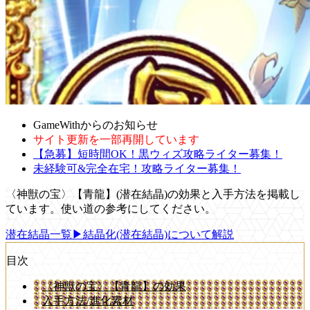
GameWithからのお知らせ
サイト更新を一部再開しています
【急募】短時間OK！黒ウィズ攻略ライター募集！
未経験可&完全在宅！攻略ライター募集！
〈神獣の宝〉【青龍】(潜在結晶)の効果と入手方法を掲載し
ています。使い道の参考にしてください。
潜在結晶一覧
▶結晶化(潜在結晶)について解説
目次
〈神獣の宝〉【青龍】の効果
入手方法/進化素材