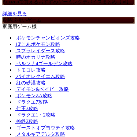
Amazonで買えるおすすめゲーミングデバイスまとめ【ad】
詳細を見る
攻略取扱いゲーム
家庭用ゲーム機
ポケモンチャンピオンズ攻略
ぽこあポケモン攻略
スプラレイダース攻略
時のオカリナ攻略
ペルソナ4ゴールデン攻略
トモコレ攻略
バイオレクイエム攻略
紅の砂漠攻略
デイモン&ベイビー攻略
ポケモンZA攻略
ドラクエ7攻略
仁王3攻略
ドラクエ1・2攻略
桃鉄2攻略
ゴーストオブヨウテイ攻略
メタルギアデルタ攻略