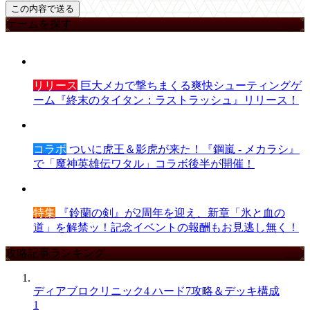
ゲームを探す
リリース
巨大メカで撃ちまくる爽快シューティングゲ
ーム『終末のタイタン：ラストラッシュ』リリース！
コラボ
ついに虎王＆影虎が来た！『鋼嵐 - メカラシ』
で「魔神英雄伝ワタル」コラボ後半が開催！
特集
『鈴蘭の剣』が2周年を迎え、新章「氷と血の
道」を解禁ッ！記念イベントの報酬もお見逃し無く！
攻略記事ランキング
ディアブロクリニック4 ハード7攻略＆デッキ構成
1