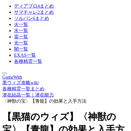
ディアブロ4まとめ
サマチャレ2まとめ
ソルバン6まとめ
火一覧
水一覧
雷一覧
光一覧
闇一覧
EXAS一覧
各種精霊一覧
GameWith
黒ウィズ攻略wiki
各種精霊一覧まとめ
潜在結晶一覧｜潜在能力
〈神獣の宝〉【青龍】の効果と入手方法
【黒猫のウィズ】〈神獣の
宝〉【青龍】の効果と入手方