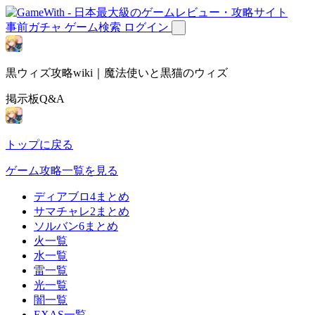
事前ガチャ
ゲーム検索
ログイン
黒ウィズ攻略wiki｜魔法使いと黒猫のウィズ
掲示板Q&A
トップに戻る
ゲーム攻略一覧を見る
ディアブロ4まとめ
サマチャレ2まとめ
ソルバン6まとめ
火一覧
水一覧
雷一覧
光一覧
闇一覧
EXAS一覧