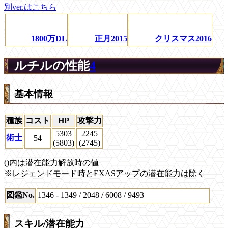
別ver.はこちら
1800万DL
正月2015
クリスマス2016
ルチルの性能
4
基本情報
種族
コスト
HP
攻撃力
5303
2245
術士
54
(5803)
(2745)
()内は潜在能力解放時の値
※レジェンドモード時とEXASアップの潜在能力は除く
図鑑No.
1346 - 1349 / 2048 / 6008 / 9493
スキル/潜在能力