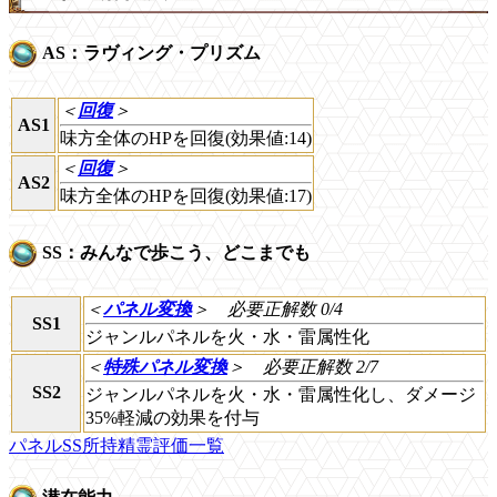
AS：ラヴィング・プリズム
＜
回復
＞
AS1
味方全体のHPを回復(効果値:14)
＜
回復
＞
AS2
味方全体のHPを回復(効果値:17)
SS：みんなで歩こう、どこまでも
＜
パネル変換
＞
必要正解数 0/4
SS1
ジャンルパネルを火・水・雷属性化
＜
特殊パネル変換
＞
必要正解数 2/7
SS2
ジャンルパネルを火・水・雷属性化し、ダメージ
35%軽減の効果を付与
パネルSS所持精霊評価一覧