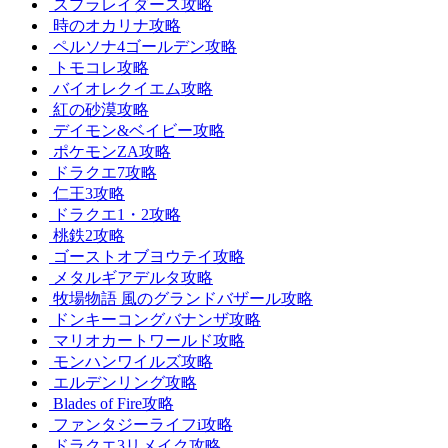
スプラレイダース攻略
時のオカリナ攻略
ペルソナ4ゴールデン攻略
トモコレ攻略
バイオレクイエム攻略
紅の砂漠攻略
デイモン&ベイビー攻略
ポケモンZA攻略
ドラクエ7攻略
仁王3攻略
ドラクエ1・2攻略
桃鉄2攻略
ゴーストオブヨウテイ攻略
メタルギアデルタ攻略
牧場物語 風のグランドバザール攻略
ドンキーコングバナンザ攻略
マリオカートワールド攻略
モンハンワイルズ攻略
エルデンリング攻略
Blades of Fire攻略
ファンタジーライフi攻略
ドラクエ3リメイク攻略