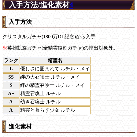
入手方法/進化素材
4
入手方法
クリスタルガチャ(1800万DL記念)から入手
※
英雄凱旋ガチャ(全精霊復刻ガチャ)の排出対象外。
ランク
精霊名
L
優しさに囲まれて ルチル・メイ
SS
絆の大召喚士 ルチル・メイ
S
絆の精霊召喚士 ルチル・メイ
A+
精霊召喚士 ルチル
A
幼き召喚士 ルチル
A
精霊と暮らす少女 ルチル
進化素材