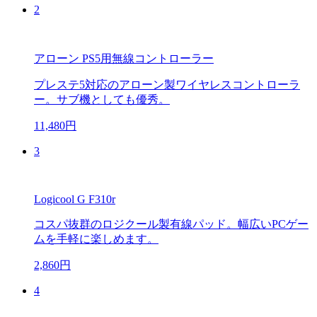
2
アローン PS5用無線コントローラー
プレステ5対応のアローン製ワイヤレスコントローラ
ー。サブ機としても優秀。
11,480円
3
Logicool G F310r
コスパ抜群のロジクール製有線パッド。幅広いPCゲー
ムを手軽に楽しめます。
2,860円
4