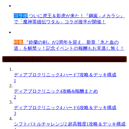
コラボ
ついに虎王＆影虎が来た！『鋼嵐 - メカラシ』
で「魔神英雄伝ワタル」コラボ後半が開催！
特集
『鈴蘭の剣』が2周年を迎え、新章「氷と血の
道」を解禁ッ！記念イベントの報酬もお見逃し無く！
攻略記事ランキング
ディアブロクリニック4 ハード7攻略＆デッキ構成
1
ディアブロクリニック4攻略&報酬まとめ
2
ディアブロクリニック4 ハード6攻略＆デッキ構成
3
シフトバトルチャレンジ2 超高難度1攻略＆デッキ構成