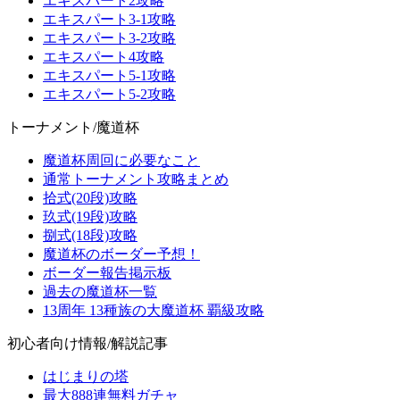
エキスパート2攻略
エキスパート3-1攻略
エキスパート3-2攻略
エキスパート4攻略
エキスパート5-1攻略
エキスパート5-2攻略
トーナメント/魔道杯
魔道杯周回に必要なこと
通常トーナメント攻略まとめ
拾式(20段)攻略
玖式(19段)攻略
捌式(18段)攻略
魔道杯のボーダー予想！
ボーダー報告掲示板
過去の魔道杯一覧
13周年 13種族の大魔道杯 覇級攻略
初心者向け情報/解説記事
はじまりの塔
最大888連無料ガチャ