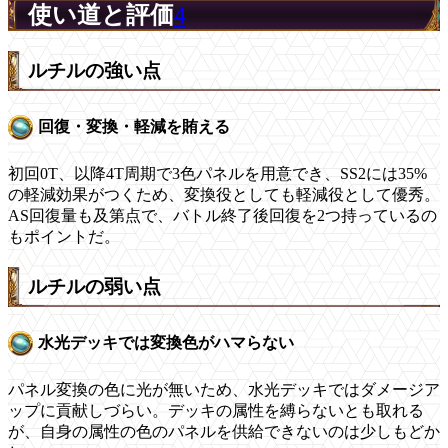
使い道と評価
4
ルチルの強い点
回復・変換・軽減を賄える
初回0T、以降4T周期で3色パネルを用意でき、SS2には35%
の軽減効果がつくため、変換役としても軽減役として優秀。
AS回復量も及第点で、バトル終了後回復を2つ持っているの
もポイントだ。
ルチルの弱い点
水光デッキでは変換色がハマらない
パネル変換の色に光が無いため、水光デッキではダメージア
ップに貢献しづらい。デッキの属性を縛らないとも取れる
が、自身の属性の色のパネルを供給できないのは少しもどか