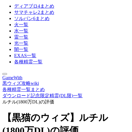
ディアブロ4まとめ
サマチャレ2まとめ
ソルバン6まとめ
火一覧
水一覧
雷一覧
光一覧
闇一覧
EXAS一覧
各種精霊一覧
GameWith
黒ウィズ攻略wiki
各種精霊一覧まとめ
ダウンロード記念限定精霊(DL限)一覧
ルチル(1800万DL)の評価
【黒猫のウィズ】ルチル
(1800万DL)の評価