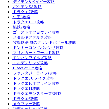
デイモン&ベイビー攻略
ポケモンZA攻略
ドラクエ7攻略
仁王3攻略
ドラクエ1・2攻略
桃鉄2攻略
ゴーストオブヨウテイ攻略
メタルギアデルタ攻略
牧場物語 風のグランドバザール攻略
ドンキーコングバナンザ攻略
マリオカートワールド攻略
モンハンワイルズ攻略
エルデンリング攻略
Blades of Fire攻略
ファンタジーライフi攻略
ドラクエ3リメイク攻略
ドラクエ10オフライン攻略
ドラクエ11攻略
ドラクエモンスターズ3攻略
ドラクエ6攻略
メタファー攻略
知恵のかりもの攻略