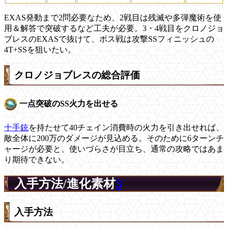
EXAS発動まで2問必要なため、2戦目は残滅や多弾魔術を使
用＆解答で突破するなど工夫が必要。3・4戦目をクロノジョ
ブレスのEXASで抜けて、ボス戦は攻撃SSフィニッシュの
4T+SSを狙いたい。
クロノジョブレスの総合評価
一点突破のSS火力を出せる
十手銃
を持たせて40チェイン消費時の火力を引き出せれば、
敵全体に200万のダメージが見込める。そのために6ターンチ
ャージが必要と、使いづらさが目立ち、通常の攻略ではあま
り期待できない。
入手方法/進化素材
3
入手方法