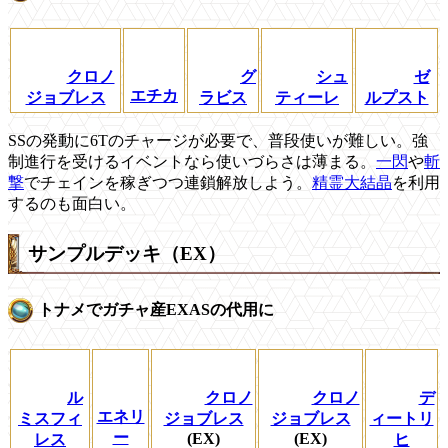
クロノ
グ
シュ
ゼ
エチカ
ジョブレス
ラビス
ティーレ
ルプスト
SSの発動に6Tのチャージが必要で、普段使いが難しい。強
制進行を受けるイベントなら使いづらさは薄まる。
一閃
や
斬
撃
でチェインを稼ぎつつ連鎖解放しよう。
精霊大結晶
を利用
するのも面白い。
サンプルデッキ（EX）
トナメでガチャ産EXASの代用に
ル
クロノ
クロノ
デ
エネリ
ミスフィ
ジョブレス
ジョブレス
ィートリ
ー
(EX)
(EX)
レス
ヒ