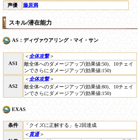
声優
藤原満
スキル/潜在能力
AS：ディヴァウアリング・マイ・サン
＜
全体攻撃
＞
AS1
敵全体へのダメージアップ(効果値:50)、10チェイ
ンでさらにダメージアップ(効果値:150)
＜
全体攻撃
＞
AS2
敵全体へのダメージアップ(効果値:80)、10チェイ
ンでさらにダメージアップ(効果値:150)
EXAS
条件
「クイズに正解する」を2回達成
＜
貫通
＞