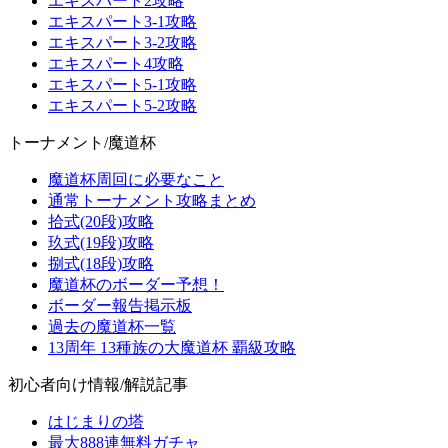
エキスパート2攻略
エキスパート3-1攻略
エキスパート3-2攻略
エキスパート4攻略
エキスパート5-1攻略
エキスパート5-2攻略
トーナメント/魔道杯
魔道杯周回に必要なこと
通常トーナメント攻略まとめ
拾式(20段)攻略
玖式(19段)攻略
捌式(18段)攻略
魔道杯のボーダー予想！
ボーダー報告掲示板
過去の魔道杯一覧
13周年 13種族の大魔道杯 覇級攻略
初心者向け情報/解説記事
はじまりの塔
最大888連無料ガチャ