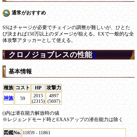
通常がおすすめ
SSはチャージが必要でチェインの調整が難しいが、ひとた
び決まれば150万以上のダメージが狙える。EXで一般的な全
体攻撃アタッカーとして使える。
クロノジョブレスの性能
3
基本情報
種族
コスト
HP
攻撃力
2015
4897
神族
59
(2315)
(5697)
()内は潜在能力解放時の値
※レジェンドモード時とEXASアップの潜在能力は除く
図鑑No.
11859 - 11861