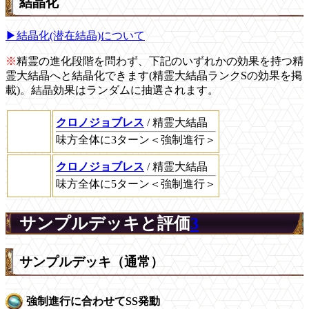
結晶化
▶結晶化(潜在結晶)について
※
精霊の進化段階を問わず、下記のいずれかの効果を持つ精
霊大結晶へと結晶化できます(精霊大結晶ランクSの効果を掲
載)。結晶効果はランダムに抽選されます。
クロノジョブレス
/ 精霊大結晶
味方全体に3ターン＜強制進行＞
クロノジョブレス
/ 精霊大結晶
味方全体に5ターン＜強制進行＞
サンプルデッキと評価
3
サンプルデッキ（通常）
強制進行に合わせてSS発動