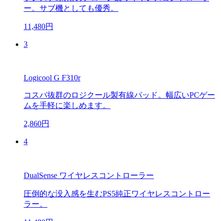
ー。サブ機としても優秀。
11,480円
3
Logicool G F310r
コスパ抜群のロジクール製有線パッド。幅広いPCゲー
ムを手軽に楽しめます。
2,860円
4
DualSense ワイヤレスコントローラー
圧倒的な没入感を生むPS5純正ワイヤレスコントロー
ラー。